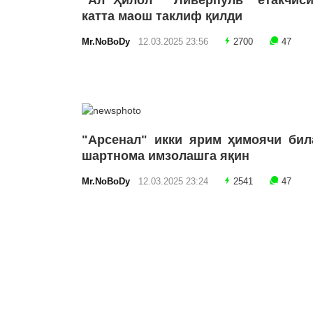
"Ал Ҳилол" "Ливерпуль" етакчиси
катта маош таклиф қилди
Mr.NoBoDy
12.03.2025 23:56
2700
47
"Арсенал" икки ярим ҳимоячи бил
шартнома имзолашга яқин
Mr.NoBoDy
12.03.2025 23:24
2541
47