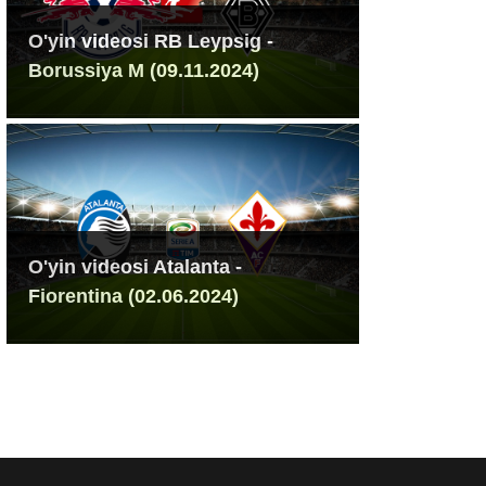
O'yin videosi RB Leypsig -
Borussiya M (09.11.2024)
O'yin videosi Atalanta -
Fiorentina (02.06.2024)