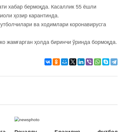
ати хабар бермоқда. Касаллик 55 ёшли
иоли ҳозир карантинда.
футболчилари ва ходимлари коронавирусга
чко жамғарган ҳолда биринчи ўринда бормоқда.