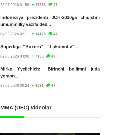
28.07.2026 01:56
17318
47
Indoneziya prezidenti JCH-2030ga chiqishni
umummilliy vazifa deb...
04.08.2026 02:11
14175
47
Superliga. “Buxoro” - “Lokomotiv”...
02.08.2026 03:08
7135
47
Mirko Yyelichich: "Birinchi bo'limni juda
yomon...
28.07.2026 00:24
4531
47
MMA (UFC) videolar