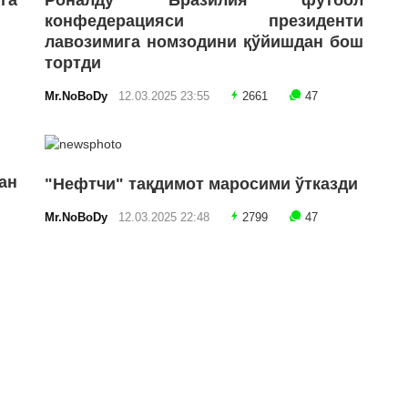
га
Роналду Бразилия футбол
конфедерацияси президенти
лавозимига номзодини қўйишдан бош
тортди
Mr.NoBoDy
12.03.2025 23:55
2661
47
ан
"Нефтчи" тақдимот маросими ўтказди
Mr.NoBoDy
12.03.2025 22:48
2799
47