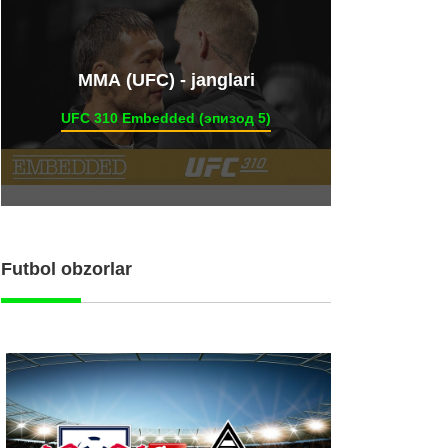
ММА (UFC) - janglari
UFC 310 Embedded (эпизод 5)
Futbol obzorlar