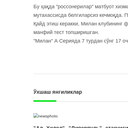
Бу ҳақда "россонерилар" матбуот хизм
мутахассисда белгиларсиз кечмоқда. П
Қайд этиш керакки, Милан клубининг 
манфий тест топширишган.
"Милан" А Серияда 7 турдан сўнг 17 о
Ўхшаш янгиликлар