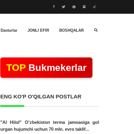
 Dasturlar
JONLI EFIR
BOSHQALAR
TOP
Bukmekerlar
ENG KO'P O'QILGAN POSTLAR
"Al Hilol" O'zbekiston terma jamoasiga gol
urgan hujumchi uchun 70 mln. evro taklif...