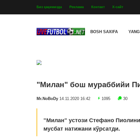
Биз ҳақимизда
Реклама
Контакт
Х-сайт
BOSH SAXIFA
YANG
"Милан" бош мураббийи Пи
Mr.NoBoDy
14.11.2020 16:42
1095
30
"Милан" устози Стефано Пиолини
мусбат натижани кўрсатди.