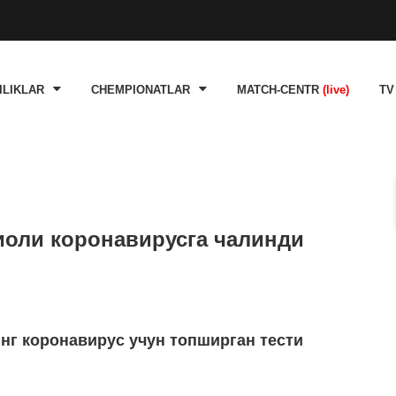
ILIKLAR
CHEMPIONATLAR
MATCH-CENTR
(live)
TV
оли коронавирусга чалинди
нг коронавирус учун топширган тести