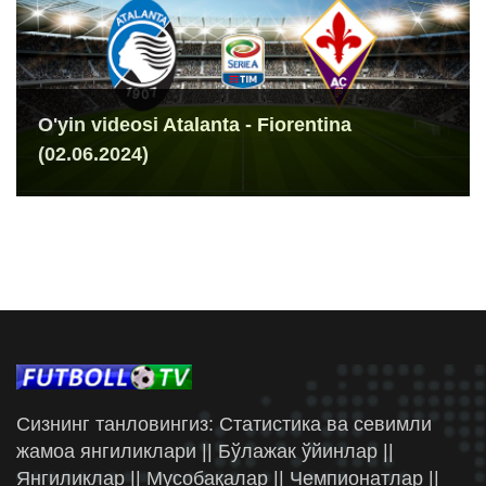
O'yin videosi Atalanta - Fiorentina
(02.06.2024)
Сизнинг танловингиз: Статистика ва севимли
жамоа янгиликлари || Бўлажак ўйинлар ||
Янгиликлар || Мусобақалар || Чемпионатлар ||