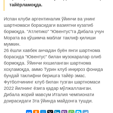
тайёрламоқда.
Испан клуби аргентиналик ўйинчи ва унинг
шартномаси борасидаги вазиятни кузатиб
бормоқда. "Атлетико" "Ювентус"га Дибала учун
Мората ва қўшимча маблағ таклиф қилиши
мумкин.
26 ёшли хавбек анчадан буён янги шартнома
борасида "Ювентус" билан музокаралар олиб
бормоқда. Ўйинчи яхшиланган шартнома
хоҳламоқда, аммо Турин клуб инқироз фонида
бундай таклифни беришга тайёр эмас.
Футболчининг клуб билан тузган шартномаси
2022 йилнинг ёзига қадар мўлжалланган.
Дибала жорий мавсум Италия чемпионати
доирасидаги 3та ўйинда майдонга тушди.