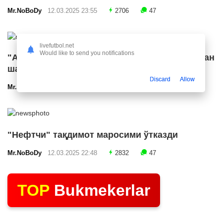
Mr.NoBoDy
12.03.2025 23:55
2706
47
livefutbol.net
Would like to send you notifications
"Арсенал" икки ярим ҳимоячи билан
шартнома имзолашга яқин
Discard
Allow
Mr.NoBoDy
12.03.2025 23:24
2580
47
"Нефтчи" тақдимот маросими ўтказди
Mr.NoBoDy
12.03.2025 22:48
2832
47
TOP
Bukmekerlar