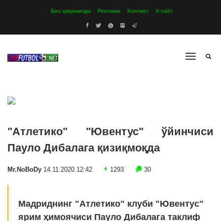
Биз ҳақимизда
Реклама
Контакт
Х-сайт
"Атлетико" "Ювентус" ўйинчиси
Пауло Дибалага қизиқмоқда
Mr.NoBoDy
14.11.2020 12:42
1293
30
Мадриднинг "Атлетико" клуби "Ювентус"
ярим ҳимоячиси Пауло Дибалага таклиф