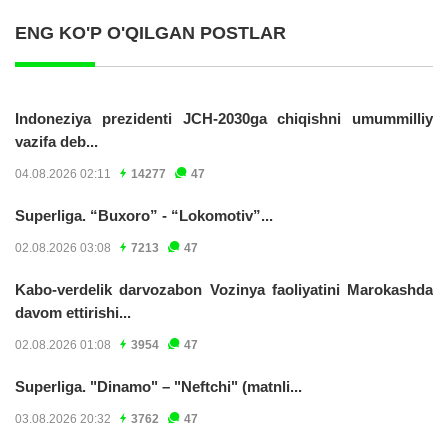
ENG KO'P O'QILGAN POSTLAR
Indoneziya prezidenti JCH-2030ga chiqishni umummilliy
vazifa deb...
04.08.2026 02:11
14277
47
Superliga. “Buxoro” - “Lokomotiv”...
02.08.2026 03:08
7213
47
Kabo-verdelik darvozabon Vozinya faoliyatini Marokashda
davom ettirishi...
02.08.2026 01:08
3954
47
Superliga. "Dinamo" – "Neftchi" (matnli...
03.08.2026 20:32
3762
47