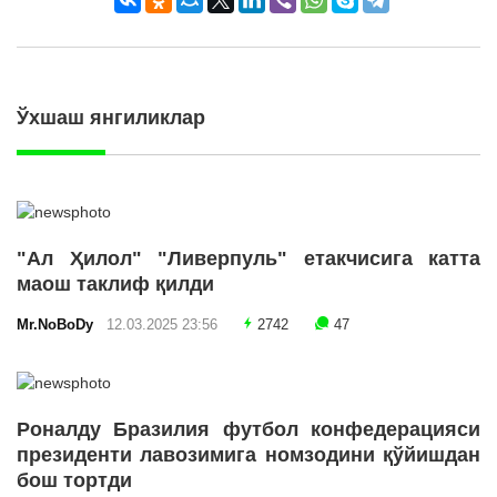
Ўхшаш янгиликлар
"Ал Ҳилол" "Ливерпуль" етакчисига катта
маош таклиф қилди
Mr.NoBoDy
12.03.2025 23:56
2742
47
Роналду Бразилия футбол конфедерацияси
президенти лавозимига номзодини қўйишдан
бош тортди