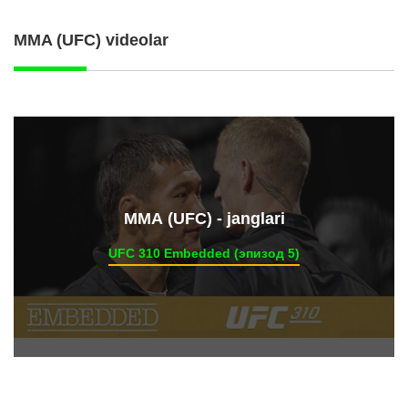
MMA (UFC) videolar
ММА (UFC) - janglari
UFC 310 Embedded (эпизод 5)