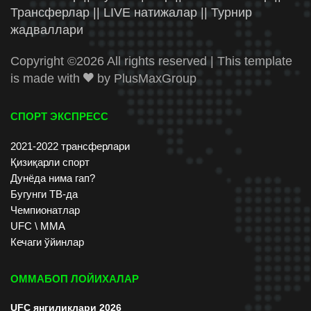
Трансферлар || LIVE натижалар || Турнир
жадваллари
Copyright ©
2026 All rights reserved | This template
is made with
by
PlusMaxGroup
СПОРТ ЭКСПРЕСС
2021-2022 трансферлари
Қизиқарли спорт
Дунёда нима гап?
Бугунги ТВ-да
Чемпионатлар
UFC \ ММА
Кечаги ўйинлар
ОММАБОП ЛОЙИХАЛАР
UFC янгиликлари 2026