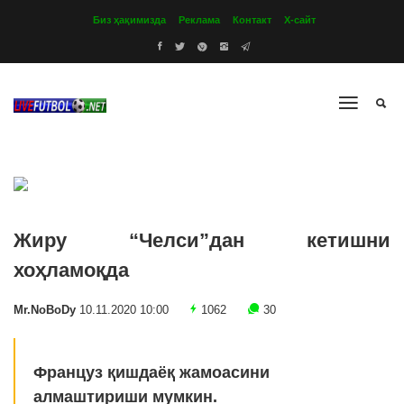
Биз ҳақимизда
Реклама
Контакт
Х-сайт
Жиру “Челси”дан кетишни
хоҳламоқда
Mr.NoBoDy
10.11.2020 10:00
1062
30
Француз қишдаёқ жамоасини
алмаштириши мумкин.