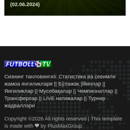
(02.06.2024)
Сизнинг танловингиз: Статистика ва севимли
жамоа янгиликлари || Бўлажак ўйинлар ||
Янгиликлар || Мусобақалар || Чемпионатлар ||
Трансферлар || LIVE натижалар || Турнир
жадваллари
Copyright ©
2026 All rights reserved | This template
is made with
by
PlusMaxGroup