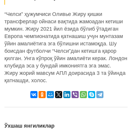
“Челси” ҳужумчиси Оливье Жиру қишки
трансферлар ойнаси вақтида жамоадан кетиши
мумкин. Жиру 2021 йил ёзида бўлиб ўтадиган
Европа чемпионатида қатнашиш учун мунтазам
ўйин амалиётига эга бўлишни истамоқда. Шу
боисдан футболчи “Челси”дан кетишга қарор
қилган. Унга кўпроқ ўйин амалиёти керак. Лондон
клубида эса у бундай имкониятга эга эмас.
Жиру жорий мавсум АПЛ доирасида 3 та ўйинда
қатнашди, холос.
Ўхшаш янгиликлар