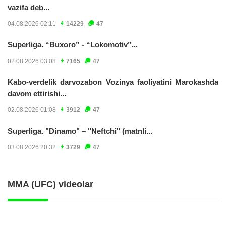
vazifa deb...
04.08.2026 02:11
14229
47
Superliga. “Buxoro” - “Lokomotiv”...
02.08.2026 03:08
7165
47
Kabo-verdelik darvozabon Vozinya faoliyatini Marokashda
davom ettirishi...
02.08.2026 01:08
3912
47
Superliga. "Dinamo" – "Neftchi" (matnli...
03.08.2026 20:32
3729
47
MMA (UFC) videolar