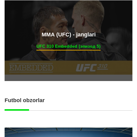
ММА (UFC) - janglari
UFC 310 Embedded (эпизод 5)
Futbol obzorlar