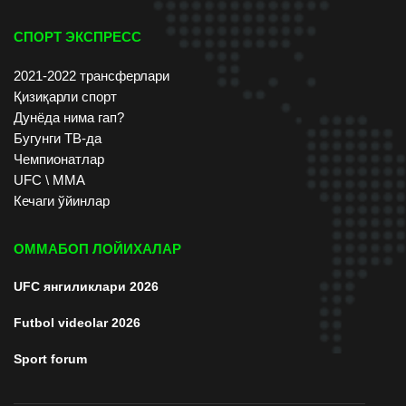
СПОРТ ЭКСПРЕСС
2021-2022 трансферлари
Қизиқарли спорт
Дунёда нима гап?
Бугунги ТВ-да
Чемпионатлар
UFC \ ММА
Кечаги ўйинлар
ОММАБОП ЛОЙИХАЛАР
UFC янгиликлари 2026
Futbol videolar 2026
Sport forum