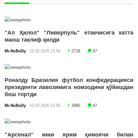
"Ал Ҳилол" "Ливерпуль" етакчисига катта
маош таклиф қилди
Mr.NoBoDy
12.03.2025 23:56
2718
47
Роналду Бразилия футбол конфедерацияси
президенти лавозимига номзодини қўйишдан
бош тортди
Mr.NoBoDy
12.03.2025 23:55
2685
47
"Арсенал" икки ярим ҳимоячи билан