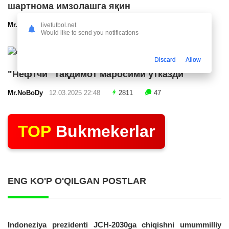
шартнома имзолашга яқин
Mr.NoBoDy
12.03.2025 23:24
2565
47
livefutbol.net
Would like to send you notifications
Discard
Allow
"Нефтчи" тақдимот маросими ўтказди
Mr.NoBoDy
12.03.2025 22:48
2811
47
TOP
Bukmekerlar
ENG KO'P O'QILGAN POSTLAR
Indoneziya prezidenti JCH-2030ga chiqishni umummilliy