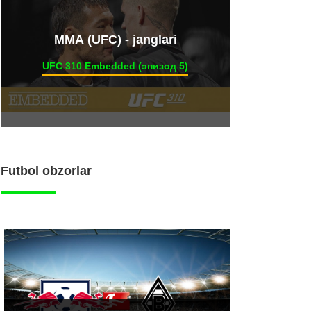
ММА (UFC) - janglari
UFC 310 Embedded (эпизод 5)
Futbol obzorlar