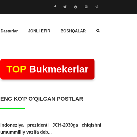
 Dasturlar
JONLI EFIR
BOSHQALAR
TOP
Bukmekerlar
ENG KO'P O'QILGAN POSTLAR
Indoneziya prezidenti JCH-2030ga chiqishni
umummilliy vazifa deb...