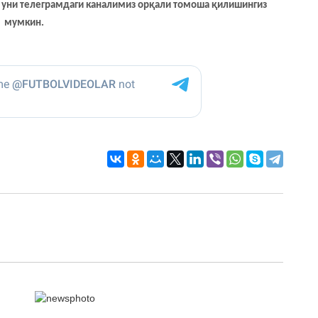
са уни телеграмдаги каналимиз орқали томоша қилишингиз
мумкин.