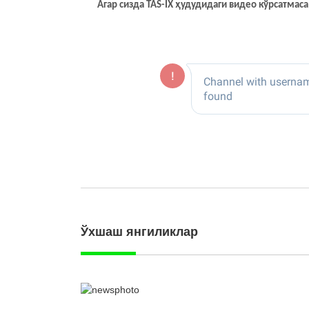
Агар сизда TAS-IX ҳудудидаги видео кўрсатма
Ўхшаш янгиликлар