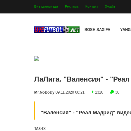
Биз ҳақимизда
Реклама
Контакт
Х-сайт
BOSH SAXIFA
YANG
ЛаЛига. "Валенсия" - "Реал
Mr.NoBoDy
09.11.2020 08:21
1320
30
"Валенсия" - "Реал Мадрид" виде
TAS-IX