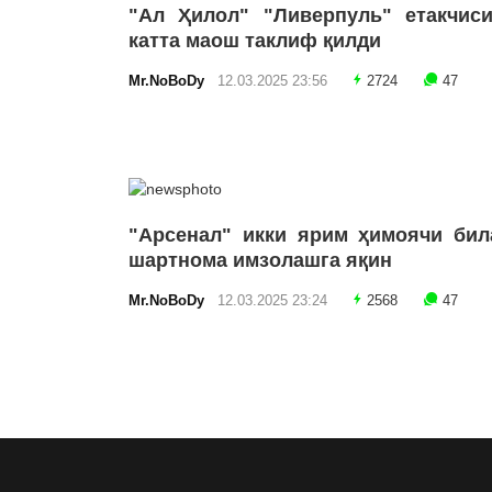
"Ал Ҳилол" "Ливерпуль" етакчиси
катта маош таклиф қилди
Mr.NoBoDy
12.03.2025 23:56
2724
47
"Арсенал" икки ярим ҳимоячи бил
шартнома имзолашга яқин
Mr.NoBoDy
12.03.2025 23:24
2568
47