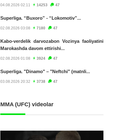
04.08.2026 02:11
14253
47
Superliga. “Buxoro” - “Lokomotiv”...
02.08.2026 03:08
7180
47
Kabo-verdelik darvozabon Vozinya faoliyatini
Marokashda davom ettirishi...
02.08.2026 01:08
3924
47
Superliga. "Dinamo" – "Neftchi" (matnli...
03.08.2026 20:32
3738
47
MMA (UFC) videolar