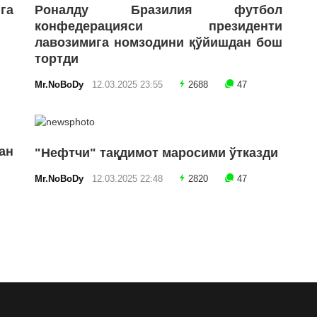
га
Роналду Бразилия футбол
конфедерацияси президенти
лавозимига номзодини қўйишдан бош
тортди
Mr.NoBoDy
12.03.2025 23:55
2688
47
ан
"Нефтчи" тақдимот маросими ўтказди
Mr.NoBoDy
12.03.2025 22:48
2820
47