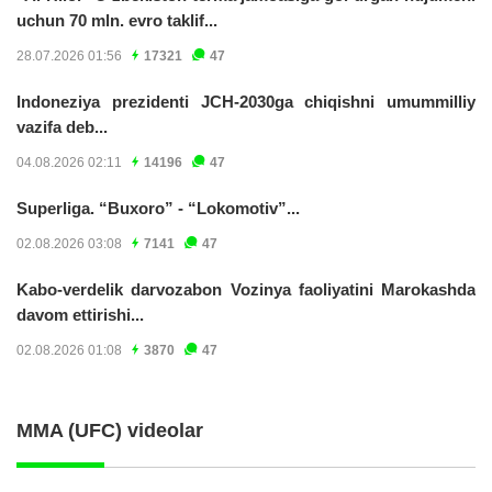
uchun 70 mln. evro taklif...
28.07.2026 01:56
17321
47
Indoneziya prezidenti JCH-2030ga chiqishni umummilliy
vazifa deb...
04.08.2026 02:11
14196
47
Superliga. “Buxoro” - “Lokomotiv”...
02.08.2026 03:08
7141
47
Kabo-verdelik darvozabon Vozinya faoliyatini Marokashda
davom ettirishi...
02.08.2026 01:08
3870
47
MMA (UFC) videolar