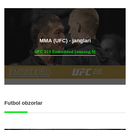
ММА (UFC) - janglari
UFC 310 Embedded (эпизод 5)
Futbol obzorlar