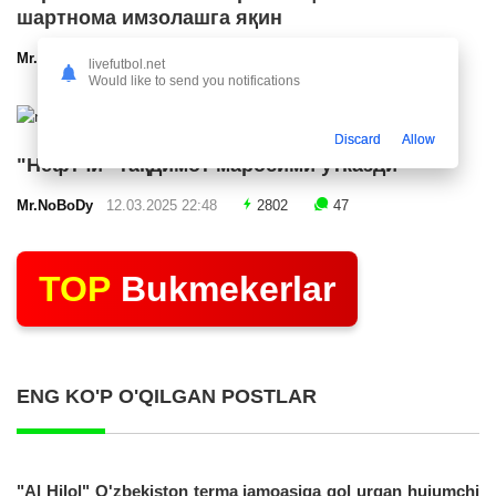
шартнома имзолашга яқин
Mr.NoBoDy
12.03.2025 23:24
2544
47
livefutbol.net
Would like to send you notifications
Discard
Allow
"Нефтчи" тақдимот маросими ўтказди
Mr.NoBoDy
12.03.2025 22:48
2802
47
TOP
Bukmekerlar
ENG KO'P O'QILGAN POSTLAR
"Al Hilol" O'zbekiston terma jamoasiga gol urgan hujumchi