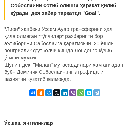
Собослаини сотиб олишга ҳаракат қилиб
кўради, дея хабар тарқатди "Goal".
"Лион" хавбеки Уссем Ауар трансферини ҳал
қила олмаган "тўпчилар" раҳбарияти бор
эътиборини Сабослаига қаратмоқчи. 20 ёшли
венгриялик футболчи қишда Лондонга кўчиб
ўтиши мумкин.
Шунингдек, "Милан" мутасаддилари ҳам анчадан
буён Доминик Собослаининг атрофидаги
вазиятни кузатиб келмоқда.
Ўхшаш янгиликлар