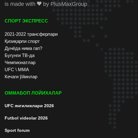
is made with
by
PlusMaxGroup
СПОРТ ЭКСПРЕСС
2021-2022 трансферлари
Қизиқарли спорт
Дунёда нима гап?
Бугунги ТВ-да
Чемпионатлар
UFC \ ММА
Кечаги ўйинлар
ОММАБОП ЛОЙИХАЛАР
UFC янгиликлари 2026
Futbol videolar 2026
Sport forum