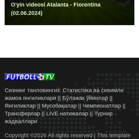
O'yin videosi Atalanta - Fiorentina
(02.06.2024)
Сизнинг танловингиз: Статистика ва севимли
жамоа янгиликлари || Бўлажак ўйинлар ||
Янгиликлар || Мусобақалар || Чемпионатлар ||
Трансферлар || LIVE натижалар || Турнир
жадваллари
Copyright ©
2026 All rights reserved | This template