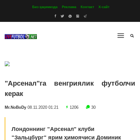
Биз ҳақимизда
Реклама
Контакт
Х-сайт
"Арсенал"га венгриялик футболчи
керак
Mr.NoBoDy
08.11.2020 01:21
1206
30
Лондоннинг "Арсенал" клуби
"Зальцбург" ярим ҳимоячиси Доминик