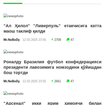
"Ал Ҳилол" "Ливерпуль" етакчисига катта
маош таклиф қилди
Mr.NoBoDy
12.03.2025 23:56
2709
47
Роналду Бразилия футбол конфедерацияси
президенти лавозимига номзодини қўйишдан
бош тортди
Mr.NoBoDy
12.03.2025 23:55
2661
47
"Арсенал" икки ярим ҳимоячи билан