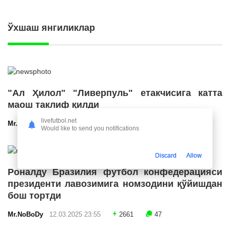
Ўхшаш янгиликлар
"Ал Ҳилол" "Ливерпуль" етакчисига катта
маош таклиф қилди
livefutbol.net
Mr.NoBoDy
12.03.2025 23:56
2703
47
Would like to send you notifications
Discard
Allow
Роналду Бразилия футбол конфедерацияси
президенти лавозимига номзодини қўйишдан
бош тортди
Mr.NoBoDy
12.03.2025 23:55
2661
47