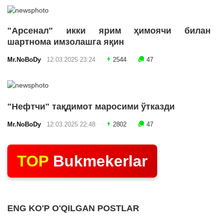
"Арсенал" икки ярим ҳимоячи билан
шартнома имзолашга яқин
Mr.NoBoDy
12.03.2025 23:24
2544
47
"Нефтчи" тақдимот маросими ўтказди
Mr.NoBoDy
12.03.2025 22:48
2802
47
TOP
Bukmekerlar
ENG KO'P O'QILGAN POSTLAR