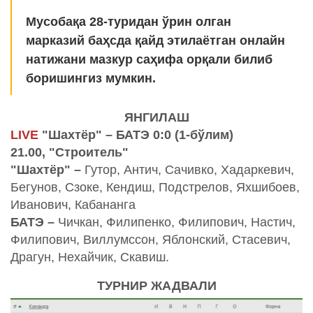
Мусобақа 28-туридан ўрин олган
марказий баҳсда қайд этилаётган онлайн
натижани мазкур саҳифа орқали билиб
боришингиз мумкин.
ЯНГИЛАШ
LIVE
"Шахтёр" – БАТЭ 0:0 (1-бўлим)
21.00, "Строитель"
"Шахтёр" –
Гутор, Антич, Сачивко, Хадаркевич,
Бегунов, Сзоке, Кендиш, Подстрелов, Яхшибоев,
Иванович, Кабананга
БАТЭ –
Чичкан, Филипенко, Филипович, Настич,
Филипович, Виллумссон, Яблонский, Стасевич,
Драгун, Нехайчик, Скавиш.
ТУРНИР ЖАДВАЛИ