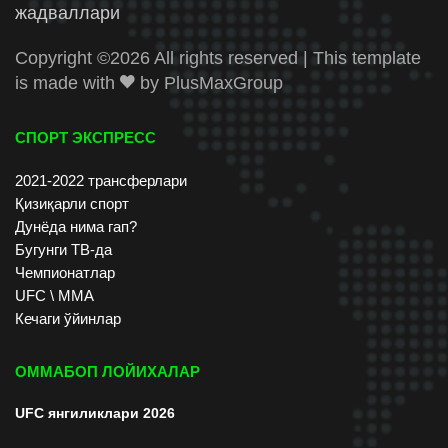
жадваллари
Copyright ©
2026 All rights reserved | This template
is made with
by
PlusMaxGroup
СПОРТ ЭКСПРЕСС
2021-2022 трансферлари
Қизиқарли спорт
Дунёда нима гап?
Бугунги ТВ-да
Чемпионатлар
UFC \ ММА
Кечаги ўйинлар
ОММАБОП ЛОЙИХАЛАР
UFC янгиликлари 2026