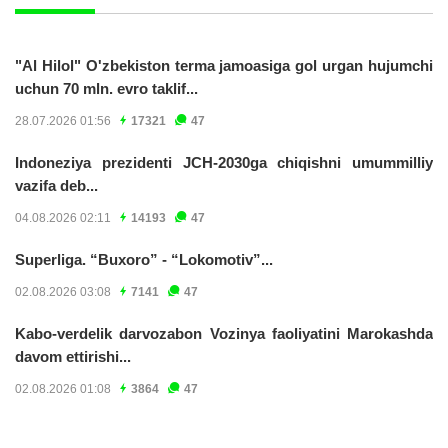
"Al Hilol" O'zbekiston terma jamoasiga gol urgan hujumchi
uchun 70 mln. evro taklif...
28.07.2026 01:56
17321
47
Indoneziya prezidenti JCH-2030ga chiqishni umummilliy
vazifa deb...
04.08.2026 02:11
14193
47
Superliga. “Buxoro” - “Lokomotiv”...
02.08.2026 03:08
7141
47
Kabo-verdelik darvozabon Vozinya faoliyatini Marokashda
davom ettirishi...
02.08.2026 01:08
3864
47