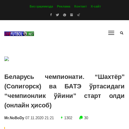
Биз ҳақимизда
Реклама
Контакт
Х-сайт
Беларусь чемпионати. “Шахтёр”
(Солигорск) ва БАТЭ ўртасидаги
“чемпионлик ўйини” старт олди
(онлайн ҳисоб)
Mr.NoBoDy
07.11.2020 21:21
1302
30