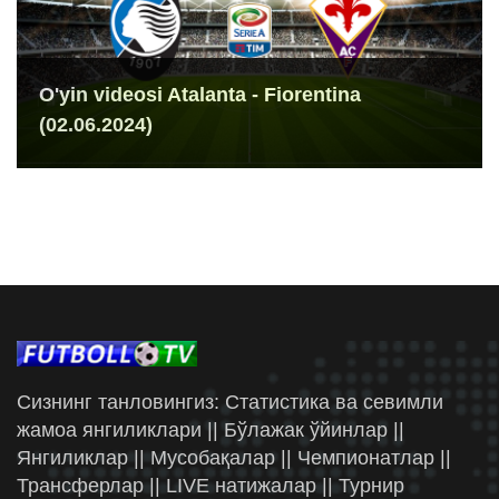
O'yin videosi Atalanta - Fiorentina
(02.06.2024)
Сизнинг танловингиз: Статистика ва севимли
жамоа янгиликлари || Бўлажак ўйинлар ||
Янгиликлар || Мусобақалар || Чемпионатлар ||
Трансферлар || LIVE натижалар || Турнир