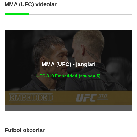
MMA (UFC) videolar
ММА (UFC) - janglari
UFC 310 Embedded (эпизод 5)
Futbol obzorlar