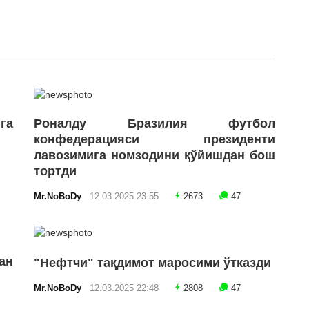
га
Роналду Бразилия футбол
конфедерацияси президенти
лавозимига номзодини қўйишдан бош
тортди
Mr.NoBoDy
12.03.2025 23:55
2673
47
ан
"Нефтчи" тақдимот маросими ўтказди
Mr.NoBoDy
12.03.2025 22:48
2808
47