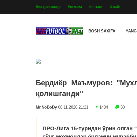
Биз ҳақимизда
Реклама
Контакт
Х-сайт
BOSH SAXIFA
YANG
Бердиёр Маъмуров: "Мухл
қолишганди"
Mr.NoBoDy
06.11.2020 21:21
1434
30
ПРО-Лига 15-туридан ўрин олган "
сўнг меҳмонлар ёрдамчи мурабб