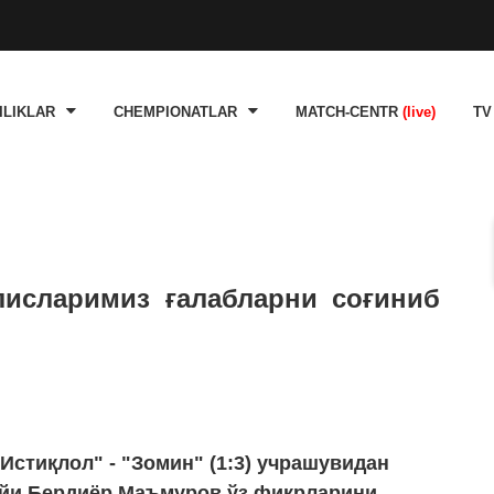
ILIKLAR
CHEMPIONATLAR
MATCH-CENTR
(live)
TV
исларимиз ғалабларни соғиниб
Истиқлол" - "Зомин" (1:3) учрашувидан
ийи Бердиёр Маъмуров ўз фикрларини