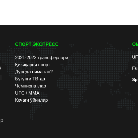
СПОРТ ЭКСПРЕСС
О
UF
2021-2022 трансферлари
Қизиқарли спорт
к
Fu
Дунёда нима гап?
|
Бугунги ТВ-да
Sp
Чемпионатлар
UFC \ ММА
Кечаги ўйинлар
s
up