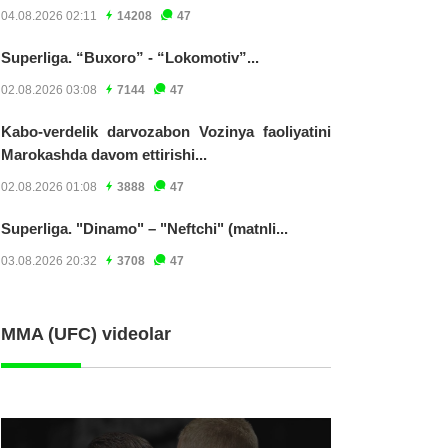
04.08.2026 02:11
14208
47
Superliga. “Buxoro” - “Lokomotiv”...
02.08.2026 03:08
7144
47
Kabo-verdelik darvozabon Vozinya faoliyatini
Marokashda davom ettirishi...
02.08.2026 01:08
3888
47
Superliga. "Dinamo" – "Neftchi" (matnli...
03.08.2026 20:32
3708
47
MMA (UFC) videolar