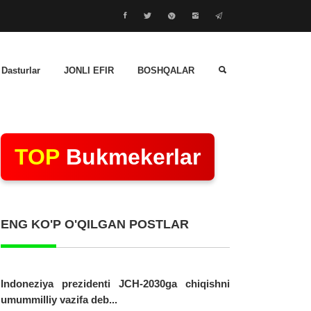
 Dasturlar
JONLI EFIR
BOSHQALAR
TOP
Bukmekerlar
ENG KO'P O'QILGAN POSTLAR
Indoneziya prezidenti JCH-2030ga chiqishni
umummilliy vazifa deb...