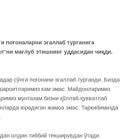
ги поғоналарни эгаллаб турганига
л"ни мағлуб этишнинг уддасидан чиқди.
қадар сўнги поғонани эгаллаб турганди. Бизда
шароитларимиз кам эмас. Майдонларимиз
аримиз мунтазам бизни қўллаб-қувватлаб
инларда юрадиган жамоа эмас. Таркибимизда
.
дан олдин тиббий текширувдан ўтади.