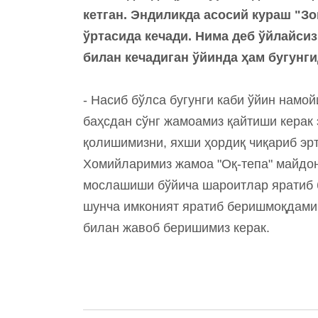
кетган. Эндиликда асосий кураш "Зо
ўртасида кечади. Нима деб ўйлайсиз
билан кечадиган ўйинда ҳам бугунг
- Насиб бўлса бугунги каби ўйин намой
баҳсдан сўнг жамоамиз қайтиши керак 
қолишимизни, яхши ҳордиқ чиқариб эр
Хомийларимиз жамоа "Оқ-тепа" майдон
мослашиши бўйича шароитлар яратиб б
шунча имконият яратиб беришмоқдами
билан жавоб беришимиз керак.