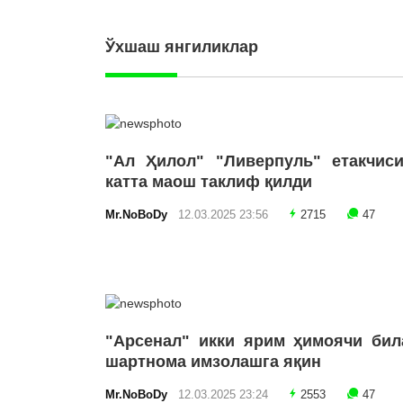
Ўхшаш янгиликлар
"Ал Ҳилол" "Ливерпуль" етакчиси
катта маош таклиф қилди
Mr.NoBoDy
12.03.2025 23:56
2715
47
"Арсенал" икки ярим ҳимоячи бил
шартнома имзолашга яқин
Mr.NoBoDy
12.03.2025 23:24
2553
47