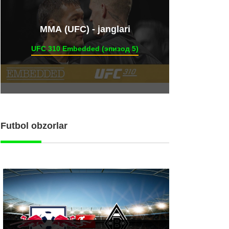
ММА (UFC) - janglari
UFC 310 Embedded (эпизод 5)
Futbol obzorlar