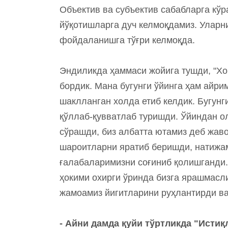
Объектив ва субъектив сабабларга кў
йўқотишларга дуч келмоқдамиз. Уларн
фойдаланишга тўғри келмоқда.
Эндиликда ҳаммаси жойига тушди, "Хор
бордик. Мана бугунги ўйинга ҳам айр
шаклланган холда етиб келдик. Бугунг
қўллаб-қувватлаб туришди. Ўйиндан о
сўрашди, биз албатта ютамиз деб жав
шароитларни яратиб беришди, натижа
ғалабаларимизни соғиниб қолишганди.
ҳокими охирги ўринда бизга ярашмасл
жамоамиз йигитларини руҳлантирди в
- Айни дамда қуйи тўртликда "Исти