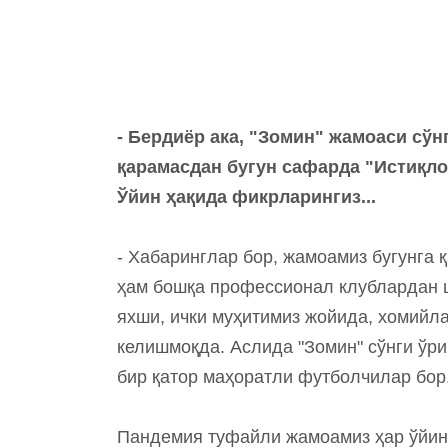
- Бердиёр ака, "Зомин" жамоаси сўн
қарамасдан бугун сафарда "Истиқло
Ўйин ҳақида фикрларингиз...
- Хабаринглар бор, жамоамиз бугунга 
ҳам бошқа профессионал клублардан 
яхши, ички муҳитимиз жойида, хомийл
келишмоқда. Аслида "Зомин" сўнги ўр
бир қатор маҳоратли футболчилар бор
Пандемия туфайли жамоамиз ҳар ўйин