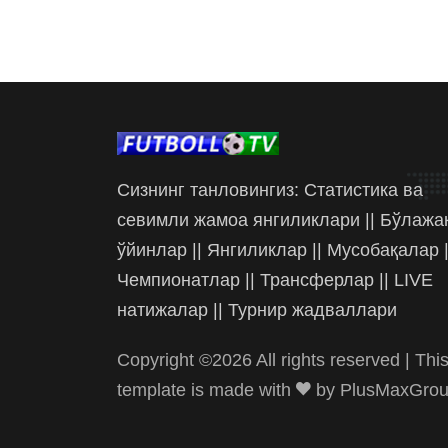
Сизнинг танловингиз: Статистика ва
севимли жамоа янгиликлари || Бўлажа
ўйинлар || Янгиликлар || Мусобақалар |
Чемпионатлар || Трансферлар || LIVE
натижалар || Турнир жадваллари
Copyright ©
2026 All rights reserved | Thi
template is made with
by
PlusMaxGro