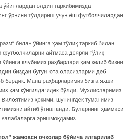
ра ўйинлардан олдин таркибимизда
инг ўрнини тўлдириш учун ёш футболчилардан
азм" билан ўйинга ҳам тўлиқ таркиб билан
им футболчиларни айтмаса деярли тўлиқ
и ўйинга клубимиз раҳбарлари ҳам келиб бизни
лдин биздан бугун юта оласизларми деб
об бердик. Мана раҳбарларимиз бизга яхши
миз ҳам кўнгилдагидек бўлди. Мухлисларимиз
 Вилоятимиз ҳокими, шунингдек туманимиз
игимизни айтиб ўтишганди. Буларнинг ҳаммаси
а ғалабаларга эришмоқдамиз.
қлол" жамоаси очколар бўйича илгарилаб