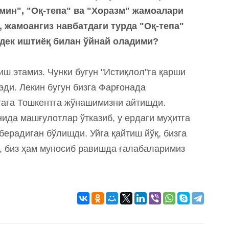
мин", "Оқ-тепа" ва "Хоразм" жамоалари
, жамоангиз навбатдаги турда "Оқ-тепа"
идек иштиёқ билан ўйнай оладими?
иш этамиз. Чунки бугун "Истиқлол"га қарши
эди. Лекин бугун бизга Фарғонада
тага Тошкентга жўнашимизни айтишди.
ида машғулотлар ўтказиб, у ердаги муҳитга
ерадиган бўлишди. Уйга қайтиш йўқ, бизга
, биз ҳам муносиб равишда ғалабаларимиз