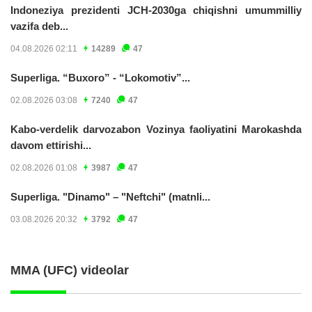
Indoneziya prezidenti JCH-2030ga chiqishni umummilliy
vazifa deb...
04.08.2026 02:11
14289
47
Superliga. “Buxoro” - “Lokomotiv”...
02.08.2026 03:08
7240
47
Kabo-verdelik darvozabon Vozinya faoliyatini Marokashda
davom ettirishi...
02.08.2026 01:08
3987
47
Superliga. "Dinamo" – "Neftchi" (matnli...
03.08.2026 20:32
3792
47
MMA (UFC) videolar