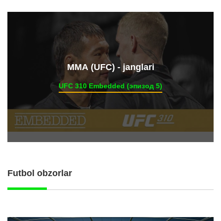
ММА (UFC) - janglari
UFC 310 Embedded (эпизод 5)
Futbol obzorlar