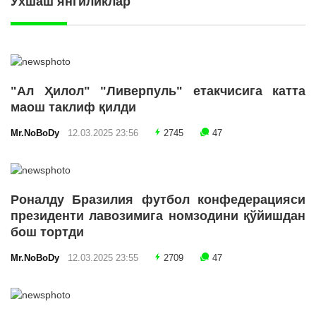
Ўхшаш янгиликлар
"Ал Ҳилол" "Ливерпуль" етакчисига катта
маош таклиф қилди
Mr.NoBoDy
12.03.2025 23:56
2745
47
Роналду Бразилия футбол конфедерацияси
президенти лавозимига номзодини қўйишдан
бош тортди
Mr.NoBoDy
12.03.2025 23:55
2709
47