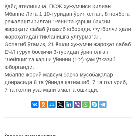
Қайд этилишича, ПСЖ ҳужумчиси Килиан
Мбаппе Лига 1 10-туридан ўрин олган, 8 ноябрга
режалаштирилган “Ренн”га қарши баҳсни
жароҳати сабаб ўтказиб юборади. Футболчи ҳали
жароҳатидан тикланишга улгурмаган.
Эслатиб ўтамиз, 21 ёшли ҳужумчи жароҳат сабаб
ЕЧЛ гуруҳ босқичи 3-туридан ўрин олган
“Лейпциг”га қарши ўйинни (1:2) ҳам ўтказиб
юборганди.
Мбаппе жорий мавсум барча мусобақалар
доирасида 8 та ўйинда қатнашиб, 7 та гол уриб,
7 та голли узатмани амалга оширди.