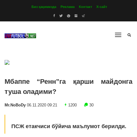
Биз ҳақимизда
Реклама
Контакт
Х-сайт
Мбаппе “Ренн”га қарши майдонга
туша оладими?
Mr.NoBoDy
06.11.2020 09:21
1200
30
ПСЖ етакчиси бўйича маълумот берилди.