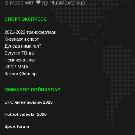
is made with
by
PlusMaxGroup
СПОРТ ЭКСПРЕСС
2021-2022 трансферлари
Қизиқарли спорт
Дунёда нима гап?
Бугунги ТВ-да
Чемпионатлар
UFC \ ММА
Кечаги ўйинлар
ОММАБОП ЛОЙИХАЛАР
UFC янгиликлари 2026
Futbol videolar 2026
Sport forum