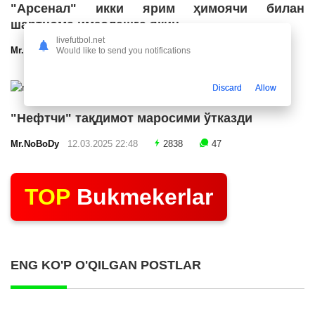
"Арсенал" икки ярим ҳимоячи билан
шартнома имзолашга яқин
livefutbol.net
Mr.NoBoDy
12.03.2025 23:24
2583
47
Would like to send you notifications
Discard
Allow
"Нефтчи" тақдимот маросими ўтказди
Mr.NoBoDy
12.03.2025 22:48
2838
47
TOP
Bukmekerlar
ENG KO'P O'QILGAN POSTLAR