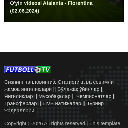
O'yin videosi Atalanta - Fiorentina
(02.06.2024)
Сизнинг танловингиз: Статистика ва севимли
жамоа янгиликлари || Бўлажак ўйинлар ||
Янгиликлар || Мусобақалар || Чемпионатлар ||
Трансферлар || LIVE натижалар || Турнир
жадваллари
Copyright ©
2026 All rights reserved | This template