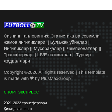
Сизнинг танловингиз: Статистика ва севимли
жамоа янгиликлари || Бўлажак ўйинлар ||
Янгиликлар || Мусобақалар || Чемпионатлар ||
Трансферлар || LIVE натижалар || Турнир
жадваллари
Copyright ©
2026 All rights reserved | This template
is made with
by
PlusMaxGroup
СПОРТ ЭКСПРЕСС
2021-2022 трансферлари
Қизиқарли спорт