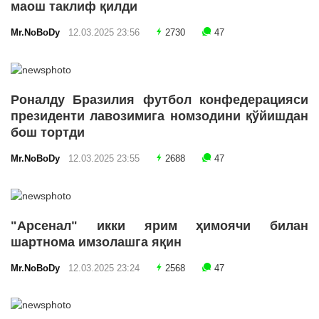
маош таклиф қилди
Mr.NoBoDy
12.03.2025 23:56
2730
47
Роналду Бразилия футбол конфедерацияси
президенти лавозимига номзодини қўйишдан
бош тортди
Mr.NoBoDy
12.03.2025 23:55
2688
47
"Арсенал" икки ярим ҳимоячи билан
шартнома имзолашга яқин
Mr.NoBoDy
12.03.2025 23:24
2568
47