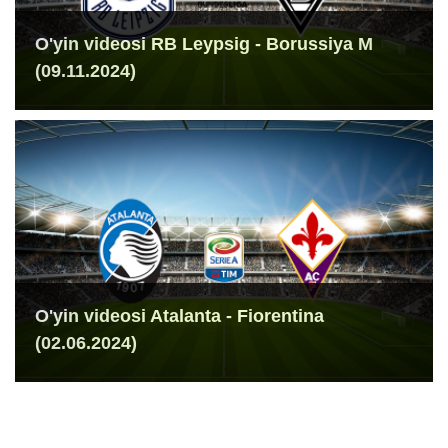
O'yin videosi RB Leypsig - Borussiya M
(09.11.2024)
O'yin videosi Atalanta - Fiorentina
(02.06.2024)