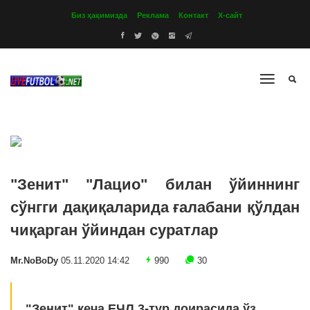
Биз ҳақимизда
Реклама
Контакт
Х-сайт
"Зенит" "Лацио" билан ўйиннинг
сўнгги дақиқаларида ғалабани қўлдан
чиқарган ўйиндан суратлар
Mr.NoBoDy
05.11.2020 14:42
990
30
"Зенит" кеча ЕЧЛ 3-тур доирасида ўз