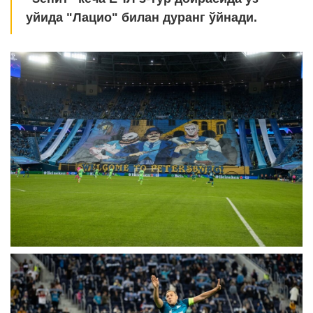
уйида "Лацио" билан дуранг ўйнади.