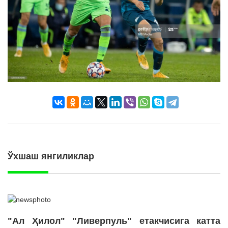
Ўхшаш янгиликлар
"Ал Ҳилол" "Ливерпуль" етакчисига катта