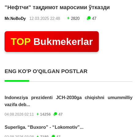
"Нефтчи" тақдимот маросими ўтказди
Mr.NoBoDy
12.03.2025 22:48
2820
47
TOP
Bukmekerlar
ENG KO'P O'QILGAN POSTLAR
Indoneziya prezidenti JCH-2030ga chiqishni umummilliy
vazifa deb...
04.08.2026 02:11
14256
47
Superliga. “Buxoro” - “Lokomotiv”...