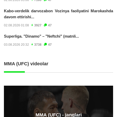
02.08.2026 03:08
7180
47
Kabo-verdelik darvozabon Vozinya faoliyatini Marokashda
davom ettirishi...
02.08.2026 01:08
3927
47
Superliga. "Dinamo" – "Neftchi" (matnli...
03.08.2026 20:32
3738
47
MMA (UFC) videolar
ММА (UFC) - janglari