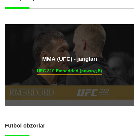
ММА (UFC) - janglari
UFC 310 Embedded (эпизод 5)
Futbol obzorlar