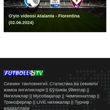
O'yin videosi Atalanta - Fiorentina
(02.06.2024)
Сизнинг танловингиз: Статистика ва севимли
жамоа янгиликлари || Бўлажак ўйинлар ||
Янгиликлар || Мусобақалар || Чемпионатлар ||
Трансферлар || LIVE натижалар || Турнир
жадваллари