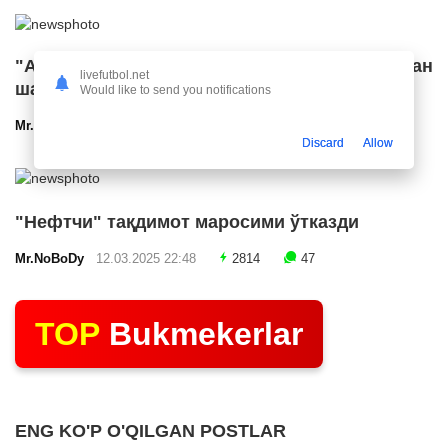
"Арсенал" икки ярим ҳимоячи билан
livefutbol.net
шартнома имзолашга яқин
Would like to send you notifications
Mr.NoBoDy
12.03.2025 23:24
2565
47
Discard
Allow
"Нефтчи" тақдимот маросими ўтказди
Mr.NoBoDy
12.03.2025 22:48
2814
47
TOP
Bukmekerlar
ENG KO'P O'QILGAN POSTLAR