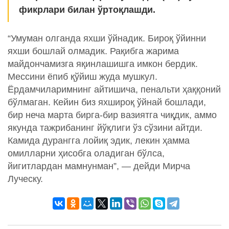
фикрлари билан ўртоқлашди.
“Умуман олганда яхши ўйнадик. Бироқ ўйинни
яхши бошлай олмадик. Рақибга жарима
майдончамизга яқинлашишга имкон бердик.
Мессини ёпиб қўйиш жуда мушкул.
Ёрдамчиларимнинг айтишича, пенальти ҳаққоний
бўлмаган. Кейин биз яхшироқ ўйнай бошлади,
бир неча марта бирга-бир вазиятга чиқдик, аммо
якунда тажрибанинг йўқлиги ўз сўзини айтди.
Камида дурангга лойиқ эдик, лекин ҳамма
омилларни ҳисобга оладиган бўлса,
йигитлардан мамнунман”, — дейди Мирча
Луческу.