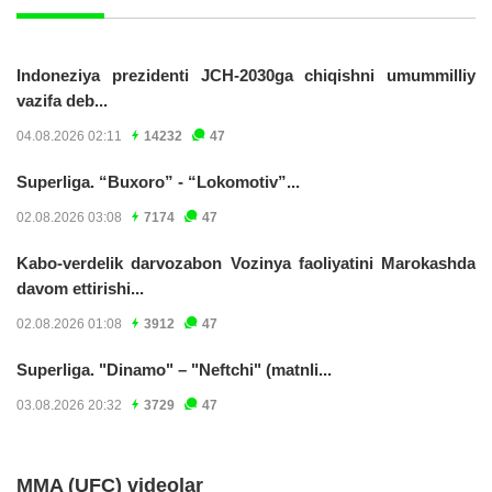
Indoneziya prezidenti JCH-2030ga chiqishni umummilliy
vazifa deb...
04.08.2026 02:11
14232
47
Superliga. “Buxoro” - “Lokomotiv”...
02.08.2026 03:08
7174
47
Kabo-verdelik darvozabon Vozinya faoliyatini Marokashda
davom ettirishi...
02.08.2026 01:08
3912
47
Superliga. "Dinamo" – "Neftchi" (matnli...
03.08.2026 20:32
3729
47
MMA (UFC) videolar