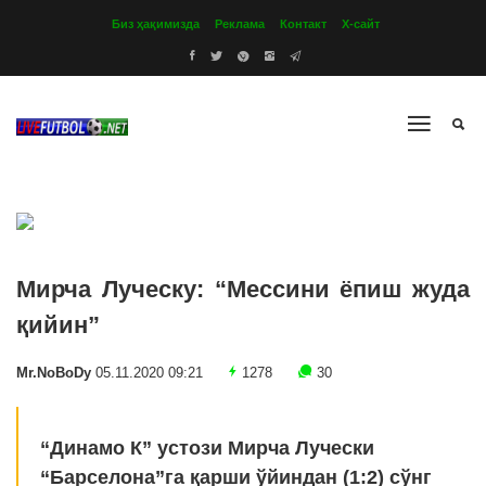
Биз ҳақимизда
Реклама
Контакт
Х-сайт
Мирча Луческу: “Мессини ёпиш жуда
қийин”
Mr.NoBoDy
05.11.2020 09:21
1278
30
“Динамо К” устози Мирча Лучески
“Барселона”га қарши ўйиндан (1:2) сўнг