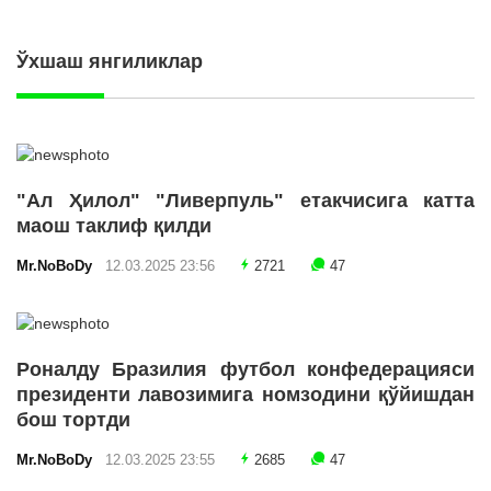
Ўхшаш янгиликлар
"Ал Ҳилол" "Ливерпуль" етакчисига катта
маош таклиф қилди
Mr.NoBoDy
12.03.2025 23:56
2721
47
Роналду Бразилия футбол конфедерацияси
президенти лавозимига номзодини қўйишдан
бош тортди
Mr.NoBoDy
12.03.2025 23:55
2685
47