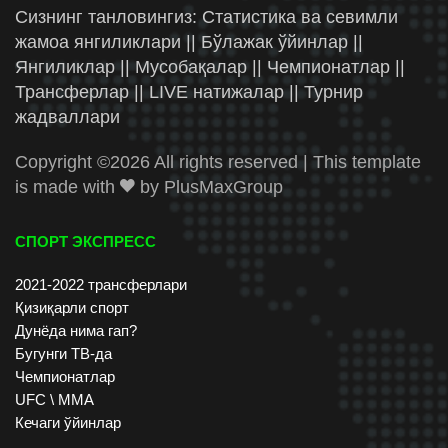
Сизнинг танловингиз: Статистика ва севимли
жамоа янгиликлари || Бўлажак ўйинлар ||
Янгиликлар || Мусобақалар || Чемпионатлар ||
Трансферлар || LIVE натижалар || Турнир
жадваллари
Copyright ©
2026 All rights reserved | This template
is made with
by
PlusMaxGroup
СПОРТ ЭКСПРЕСС
2021-2022 трансферлари
Қизиқарли спорт
Дунёда нима гап?
Бугунги ТВ-да
Чемпионатлар
UFC \ ММА
Кечаги ўйинлар