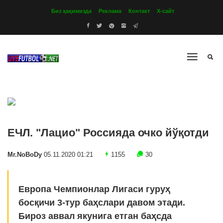
Биз ҳақимизда
Реклама
Контакт
Х-сайт
ЕЧЛ. "Лацио" Россияда очко йўқотди
Mr.NoBoDy
05.11.2020 01:21
1155
30
Европа Чемпионлар Лигаси гуруҳ
босқичи 3-тур баҳслари давом этади.
Бироз аввал якунига етган баҳсда