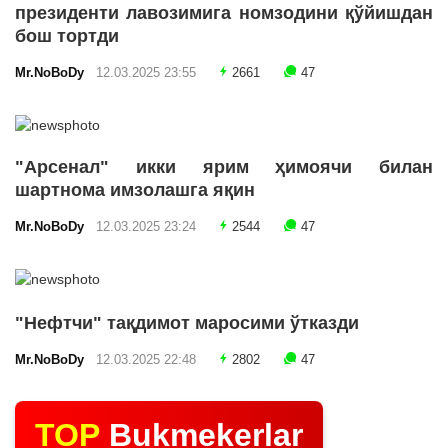
президенти лавозимига номзодини қўйишдан
бош тортди
Mr.NoBoDy
12.03.2025 23:55
2661
47
"Арсенал" икки ярим ҳимоячи билан
шартнома имзолашга яқин
Mr.NoBoDy
12.03.2025 23:24
2544
47
"Нефтчи" тақдимот маросими ўтказди
Mr.NoBoDy
12.03.2025 22:48
2802
47
TOP
Bukmekerlar