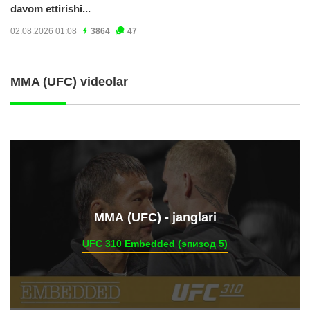
davom ettirishi...
02.08.2026 01:08
3864
47
MMA (UFC) videolar
ММА (UFC) - janglari
UFC 310 Embedded (эпизод 5)