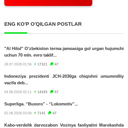
ENG KO'P O'QILGAN POSTLAR
"Al Hilol" O'zbekiston terma jamoasiga gol urgan hujumchi
uchun 70 mln. evro taklif...
28.07.2026 01:56
17321
47
Indoneziya prezidenti JCH-2030ga chiqishni umummilliy
vazifa deb...
04.08.2026 02:11
14193
47
Superliga. “Buxoro” - “Lokomotiv”...
02.08.2026 03:08
7141
47
Kabo-verdelik darvozabon Vozinya faoliyatini Marokashda