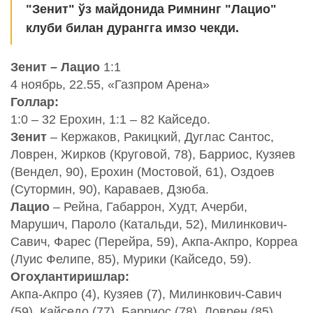
"Зенит" ўз майдонида Римнинг "Лацио"
клуби билан дурангга имзо чекди.
Зенит – Лацио
1:1
4 ноябрь, 22.55, «Газпром Арена»
Голлар:
1:0 – 32 Ерохин, 1:1 – 82 Кайседо.
Зенит
– Кержаков, Ракицкий, Дуглас Сантос,
Ловрен, Жирков (Круговой, 78), Барриос, Кузяев
(Вендел, 90), Ерохин (Мостовой, 61), Оздоев
(Сутормин, 90), Караваев, Дзюба.
Лацио
– Рейна, Габаррон, Худт, Ачерби,
Марушич, Пароло (Катальди, 52), Милинкович-
Савич, Фарес (Перейра, 59), Акпа-Акпро, Корреа
(Луис Фелипе, 85), Мурики (Кайседо, 59).
Огоҳлантиришлар:
Акпа-Акпро (4), Кузяев (7), Милинкович-Савич
(59), Кайседо (77), Барриос (78), Ловрен (85),