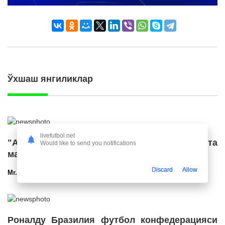
Ўхшаш янгиликлар
livefutbol.net
"Ал Ҳилол" "Ливерпуль" етакчисига катта
Would like to send you notifications
маош таклиф қилди
Discard
Allow
Mr.NoBoDy
12.03.2025 23:56
2703
47
Роналду Бразилия футбол конфедерацияси