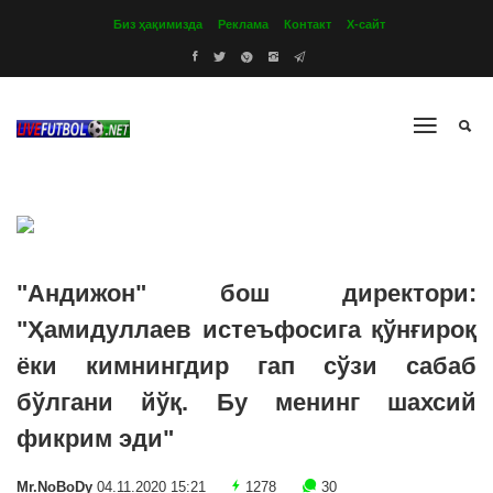
Биз ҳақимизда
Реклама
Контакт
Х-сайт
"Андижон" бош директори:
"Ҳамидуллаев истеъфосига қўнғироқ
ёки кимнингдир гап сўзи сабаб
бўлгани йўқ. Бу менинг шахсий
фикрим эди"
Mr.NoBoDy
04.11.2020 15:21
1278
30