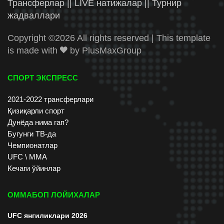
Трансферлар || LIVE натижалар || Турнир
жадваллари
Copyright ©
2026 All rights reserved | This template
is made with
by
PlusMaxGroup
СПОРТ ЭКСПРЕСС
2021-2022 трансферлари
Қизиқарли спорт
Дунёда нима гап?
Бугунги ТВ-да
Чемпионатлар
UFC \ ММА
Кечаги ўйинлар
ОММАБОП ЛОЙИХАЛАР
UFC янгиликлари 2026