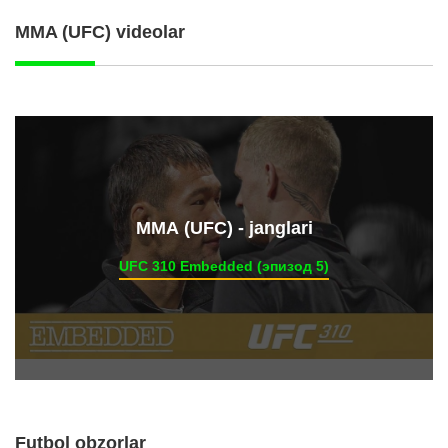
MMA (UFC) videolar
ММА (UFC) - janglari
UFC 310 Embedded (эпизод 5)
Futbol obzorlar