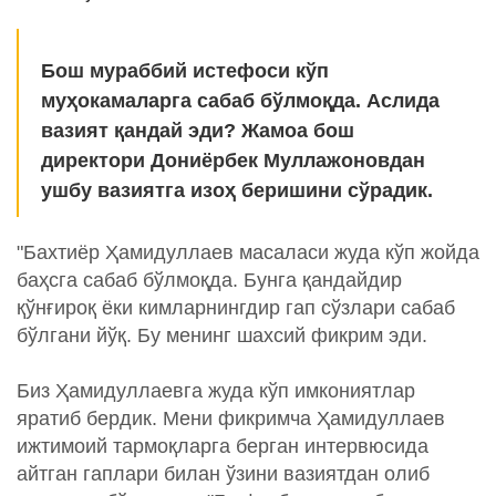
Бош мураббий истефоси кўп
муҳокамаларга сабаб бўлмоқда. Аслида
вазият қандай эди? Жамоа бош
директори Дониёрбек Муллажоновдан
ушбу вазиятга изоҳ беришини сўрадик.
"Бахтиёр Ҳамидуллаев масаласи жуда кўп жойда
баҳсга сабаб бўлмоқда. Бунга қандайдир
қўнғироқ ёки кимларнингдир гап сўзлари сабаб
бўлгани йўқ. Бу менинг шахсий фикрим эди.
Биз Ҳамидуллаевга жуда кўп имкониятлар
яратиб бердик. Мени фикримча Ҳамидуллаев
ижтимоий тармоқларга берган интервюсида
айтган гаплари билан ўзини вазиятдан олиб