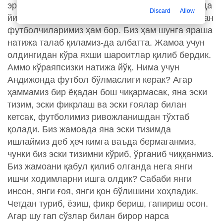
эркалатиб юбордик деб ўйлайман. Улар орасида
Discard
Allow
йилнинг охиригача бўлган маошини тўлаб берган
футболчиларимиз ҳам бор. Биз ҳам шунга яраша
натижа талаб қиламиз-да албатта. Жамоа учун
олдингидан кўра яхши шароитлар қилиб бердик.
Аммо кўраяпсизки натижа йўқ. Нима учун
Андижонда футбол бўлмаслиги керак? Агар
ҳаммамиз бир ёқадан бош чиқармасак, яна эски
тизим, эски фикрлаш ва эски ғоялар билан
кетсак, футболимиз ривожланишдан тўхтаб
қолади. Биз жамоада яна эски тизимда
ишлаймиз деб ҳеч кимга ваъда бермаганмиз,
чунки биз эски тизимни кўриб, ўрганиб чиққанмиз.
Биз жамоани қабул қилиб олганда нега янги
ишчи ходимларни ишга олдик? Сабаби янги
инсон, янги ғоя, янги қон бўлишини хоҳладик.
Четдан туриб, ёзиш, фикр бериш, гапириш осон.
Агар шу гап сўзлар билан бирор нарса