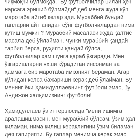
чиқмоқчи бўлмоқда. "Бу футболчилар билан ҳеч
нарсага эришиб бўлмайди" деб менга жуда кўп
маротаба айтиб келар эди. Мураббий бундай
гапларни айтганидан сўнг футболчилардан нима
кутиш мумкин? Мураббий масаласи жуда қалтис
масала деб ўйлайман. Чунки мураббий қандай
тарбия берса, руҳияти қандай бўлса,
футболчилар ҳам шунга қараб ўзгаради. Мен
ўзгаришларни яхши кўрадиган инсонман ва
ҳаммага бир маротаба имконият бераман. Агар
қўлидан келса бажариши керак деб ўлайман. Бу
менинг ёки Ҳамидуллаевнинг футболи эмас, бу
Андижон халқимизнинг футболи!
Ҳамидуллаев ўз интервюсида "мени ишимга
аралашишмасин, мен мураббий бўлсам, ўзим ҳал
қиламан, нима қилиш кераклигини ўзим биламан"
дея гапирипти. Бу гаплар менимча керак эмас