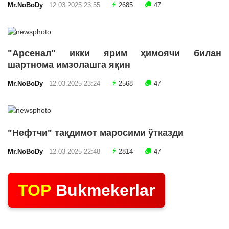
Mr.NoBoDy
12.03.2025 23:55
2685
47
"Арсенал" икки ярим ҳимоячи билан
шартнома имзолашга яқин
Mr.NoBoDy
12.03.2025 23:24
2568
47
"Нефтчи" тақдимот маросими ўтказди
Mr.NoBoDy
12.03.2025 22:48
2814
47
TOP
Bukmekerlar