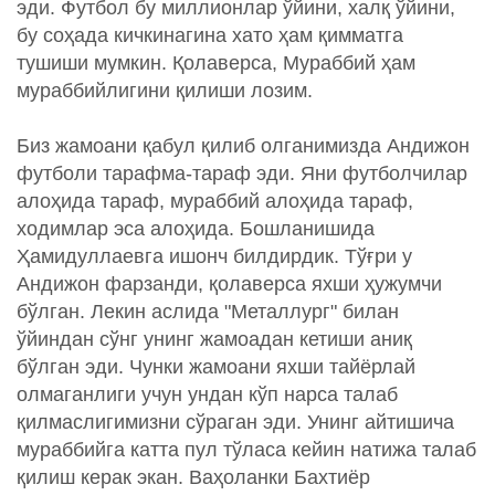
эди. Футбол бу миллионлар ўйини, халқ ўйини,
бу соҳада кичкинагина хато ҳам қимматга
тушиши мумкин. Қолаверса, Мураббий ҳам
мураббийлигини қилиши лозим.
Биз жамоани қабул қилиб олганимизда Андижон
футболи тарафма-тараф эди. Яни футболчилар
алоҳида тараф, мураббий алоҳида тараф,
ходимлар эса алоҳида. Бошланишида
Ҳамидуллаевга ишонч билдирдик. Тўғри у
Андижон фарзанди, қолаверса яхши ҳужумчи
бўлган. Лекин аслида "Металлург" билан
ўйиндан сўнг унинг жамоадан кетиши аниқ
бўлган эди. Чунки жамоани яхши тайёрлай
олмаганлиги учун ундан кўп нарса талаб
қилмаслигимизни сўраган эди. Унинг айтишича
мураббийга катта пул тўласа кейин натижа талаб
қилиш керак экан. Ваҳоланки Бахтиёр