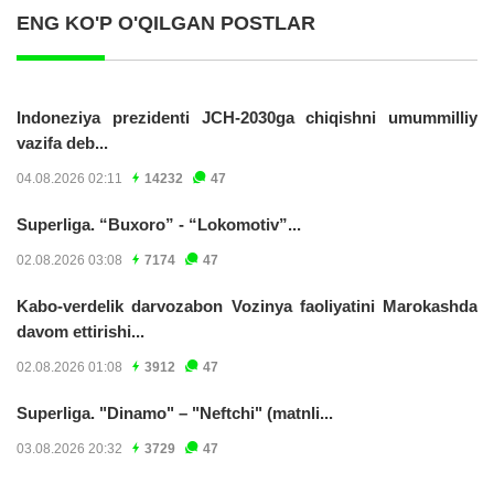
ENG KO'P O'QILGAN POSTLAR
Indoneziya prezidenti JCH-2030ga chiqishni umummilliy
vazifa deb...
04.08.2026 02:11
14232
47
Superliga. “Buxoro” - “Lokomotiv”...
02.08.2026 03:08
7174
47
Kabo-verdelik darvozabon Vozinya faoliyatini Marokashda
davom ettirishi...
02.08.2026 01:08
3912
47
Superliga. "Dinamo" – "Neftchi" (matnli...
03.08.2026 20:32
3729
47