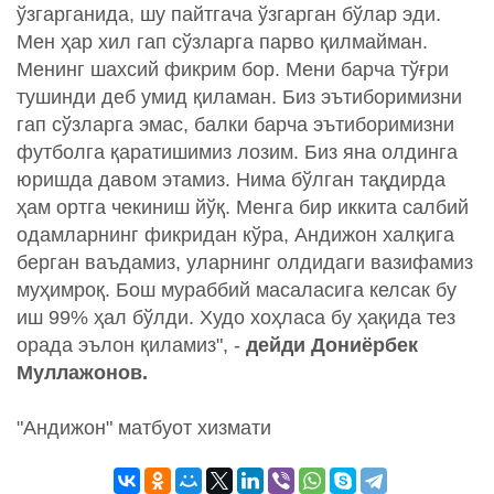
ўзгарганида, шу пайтгача ўзгарган бўлар эди.
Мен ҳар хил гап сўзларга парво қилмайман.
Менинг шахсий фикрим бор. Мени барча тўғри
тушинди деб умид қиламан. Биз эътиборимизни
гап сўзларга эмас, балки барча эътиборимизни
футболга қаратишимиз лозим. Биз яна олдинга
юришда давом этамиз. Нима бўлган тақдирда
ҳам ортга чекиниш йўқ. Менга бир иккита салбий
одамларнинг фикридан кўра, Андижон халқига
берган ваъдамиз, уларнинг олдидаги вазифамиз
муҳимроқ. Бош мураббий масаласига келсак бу
иш 99% ҳал бўлди. Худо хоҳласа бу ҳақида тез
орада эълон қиламиз", -
дейди Дониёрбек
Муллажонов.
"Андижон" матбуот хизмати