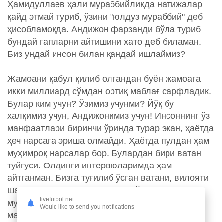
Ҳамидуллаев ҳали мураббийликда натижалар
қайд этмай туриб, ўзини "юлдуз мураббий" деб
ҳисобламоқда. Андижон фарзанди бўла туриб
бундай гапларни айтишини хато деб биламан.
Биз ундай инсон билан қандай ишлаймиз?
Жамоани қабул қилиб олгандан буён жамоага
икки миллиард сўмдан ортиқ маблағ сарфладик.
Булар ким учун? Ўзимиз учунми? Йўқ бу
халқимиз учун, Андижонимиз учун! Инсоннинг ўз
манфаатлари биринчи ўринда турар экан, ҳаётда
ҳеч нарсага эриша олмайди. Ҳаётда пулдан ҳам
муҳимроқ нарсалар бор. Булардан бири ватан
туйғуси. Олдинги интервюларимда ҳам
айтганман. Бизга туғилиб ўсган ватани, вилояти
шани учун жонини бериб ишлайдиган
livefutbol.net
мутахассислар керак эди. Футболчилар
Would like to send you notifications
масаласига келсак, мен йигитларни анча