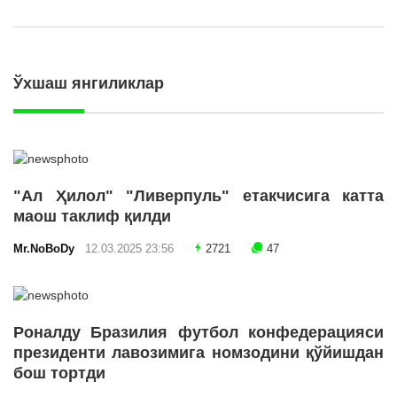
Ўхшаш янгиликлар
"Ал Ҳилол" "Ливерпуль" етакчисига катта
маош таклиф қилди
Mr.NoBoDy
12.03.2025 23:56
2721
47
Роналду Бразилия футбол конфедерацияси
президенти лавозимига номзодини қўйишдан
бош тортди