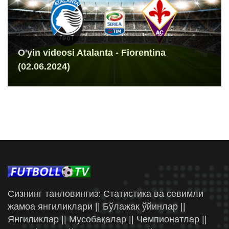
O'yin videosi Atalanta - Fiorentina
(02.06.2024)
Сизнинг танловингиз: Статистика ва севимли
жамоа янгиликлари || Бўлажак ўйинлар ||
Янгиликлар || Мусобақалар || Чемпионатлар ||