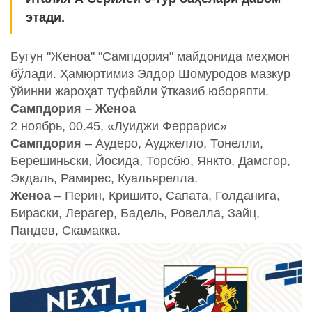
этади.
Бугун "Женоа" "Сампдория" майдонида меҳмон
бўлади. Ҳамюртимиз Элдор Шомуродов мазкур
ўйинни жароҳат туфайли ўтказиб юборяпти.
Сампдория – Женоа
2 ноябрь, 00.45, «Луиджи Феррарис»
Сампдория
– Аудеро, Ауджелло, Тонелли,
Берешиньски, Йосида, Торсбю, Янкто, Дамсгор,
Экдаль, Рамирес, Куальярелла.
Женоа
– Перин, Кришито, Сапата, Голданига,
Бираски, Лерагер, Бадель, Ровелла, Зайц,
Пандев, Скамакка.