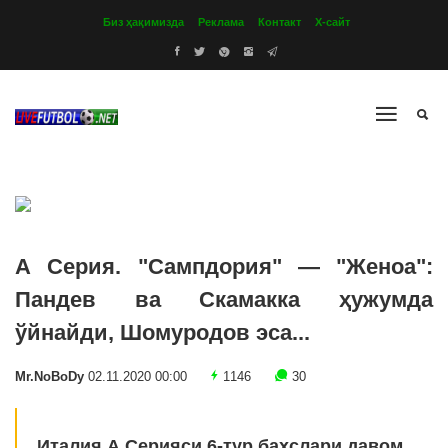
Биз ҳақимизда
Реклама
Контакт
Х-сайт
А Серия. "Сампдория" — "Женоа":
Пандев ва Скамакка ҳужумда
ўйнайди, Шомуродов эса...
Mr.NoBoDy
02.11.2020 00:00
1146
30
Италия А Серияси 6-тур баҳслари давом