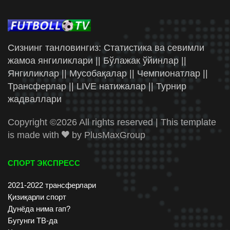
Сизнинг танловингиз: Статистика ва севимли
жамоа янгиликлари || Бўлажак ўйинлар ||
Янгиликлар || Мусобақалар || Чемпионатлар ||
Трансферлар || LIVE натижалар || Турнир
жадваллари
Copyright ©
2026 All rights reserved | This template
is made with
by
PlusMaxGroup
СПОРТ ЭКСПРЕСС
2021-2022 трансферлари
Қизиқарли спорт
Дунёда нима гап?
Бугунги ТВ-да