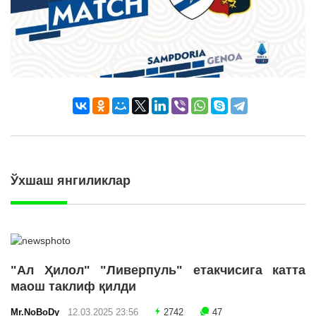
Ўхшаш янгиликлар
"Ал Ҳилол" "Ливерпуль" етакчисига катта
маош таклиф қилди
Mr.NoBoDy
12.03.2025 23:56
2742
47