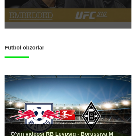
Futbol obzorlar
O'yin videosi RB Leypsig - Borussiya M