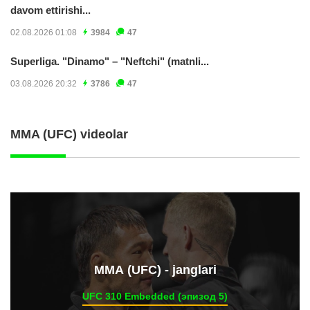
davom ettirishi...
02.08.2026 01:08
3984
47
Superliga. "Dinamo" – "Neftchi" (matnli...
03.08.2026 20:32
3786
47
MMA (UFC) videolar
ММА (UFC) - janglari
UFC 310 Embedded (эпизод 5)