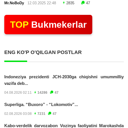
Mr.NoBoDy
12.03.2025 22:48
2835
47
TOP
Bukmekerlar
ENG KO'P O'QILGAN POSTLAR
Indoneziya prezidenti JCH-2030ga chiqishni umummilliy
vazifa deb...
04.08.2026 02:11
14286
47
Superliga. “Buxoro” - “Lokomotiv”...
02.08.2026 03:08
7231
47
Kabo-verdelik darvozabon Vozinya faoliyatini Marokashda