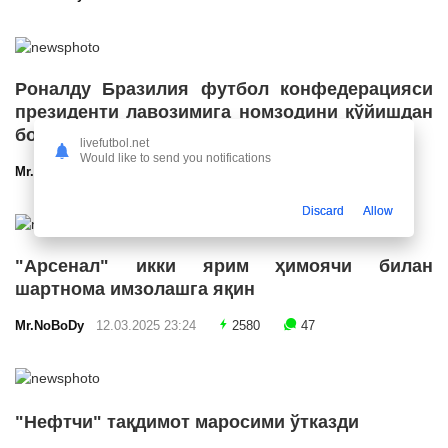
Роналду Бразилия футбол конфедерацияси
президенти лавозимига номзодини қўйишдан
бош тортди
livefutbol.net
Would like to send you notifications
Mr.NoBoDy
12.03.2025 23:55
2706
47
Discard
Allow
"Арсенал" икки ярим ҳимоячи билан
шартнома имзолашга яқин
Mr.NoBoDy
12.03.2025 23:24
2580
47
"Нефтчи" тақдимот маросими ўтказди