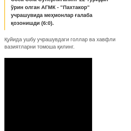
ўрин олган АГМК - "Пахтакор"
учрашувида меҳмонлар ғалаба
қозонишди (6:0).
Қуйида ушбу учрашувдаги голлар ва хавфли
вазиятларни томоша қилинг.