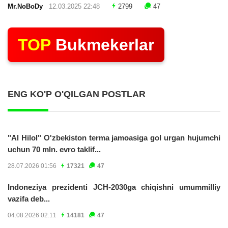
Mr.NoBoDy
12.03.2025 22:48
2799
47
TOP
Bukmekerlar
ENG KO'P O'QILGAN POSTLAR
"Al Hilol" O'zbekiston terma jamoasiga gol urgan hujumchi
uchun 70 mln. evro taklif...
28.07.2026 01:56
17321
47
Indoneziya prezidenti JCH-2030ga chiqishni umummilliy
vazifa deb...
04.08.2026 02:11
14181
47