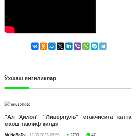
Ўхшаш янгиликлар
"Ал Ҳилол" "Ливерпуль" етакчисига катта
маош таклиф қилди
Mr.NoBoDy
12.03.2025 23:56
2703
47