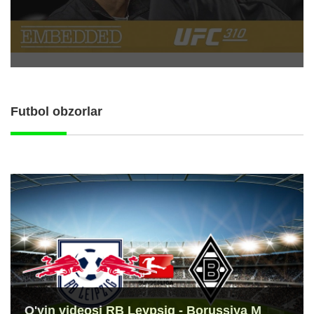
Futbol obzorlar
O'yin videosi RB Leypsig - Borussiya M