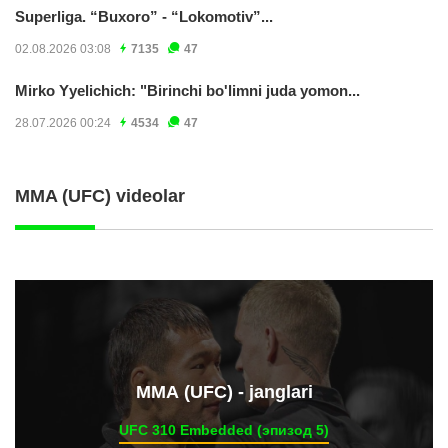
Superliga. “Buxoro” - “Lokomotiv”...
02.08.2026 03:08
7135
47
Mirko Yyelichich: "Birinchi bo'limni juda yomon...
28.07.2026 00:24
4534
47
MMA (UFC) videolar
ММА (UFC) - janglari
UFC 310 Embedded (эпизод 5)