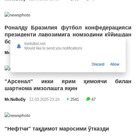
Роналду Бразилия футбол конфедерацияси
президенти лавозимига номзодини қўйишдан
бош тортди
livefutbol.net
Would like to send you notifications
Mr.NoBoDy
12.03.2025 23:55
2661
47
Discard
Allow
"Арсенал" икки ярим ҳимоячи билан
шартнома имзолашга яқин
Mr.NoBoDy
12.03.2025 23:24
2541
47
"Нефтчи" тақдимот маросими ўтказди