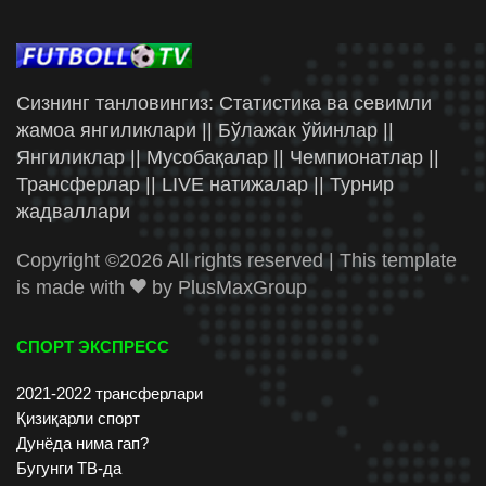
Сизнинг танловингиз: Статистика ва севимли
жамоа янгиликлари || Бўлажак ўйинлар ||
Янгиликлар || Мусобақалар || Чемпионатлар ||
Трансферлар || LIVE натижалар || Турнир
жадваллари
Copyright ©
2026 All rights reserved | This template
is made with
by
PlusMaxGroup
СПОРТ ЭКСПРЕСС
2021-2022 трансферлари
Қизиқарли спорт
Дунёда нима гап?
Бугунги ТВ-да