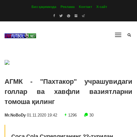
Биз ҳақимизда
Реклама
Контакт
Х-сайт
АГМК - "Пахтакор" учрашувидаги
голлар ва хавфли вазиятларни
томоша қилинг
Mr.NoBoDy
01.11.2020 19:42
1296
30
Coca Cola Суперлиганинг 22-туридан