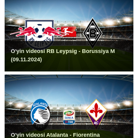
O'yin videosi RB Leypsig - Borussiya M
(09.11.2024)
O'yin videosi Atalanta - Fiorentina