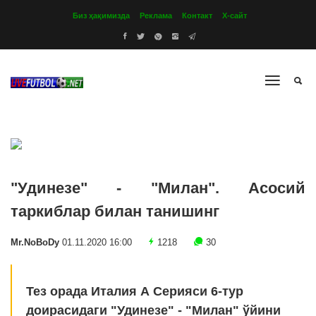
Биз ҳақимизда
Реклама
Контакт
Х-сайт
"Удинезе" - "Милан". Асосий
таркиблар билан танишинг
Mr.NoBoDy
01.11.2020 16:00
1218
30
Тез орада Италия А Серияси 6-тур
доирасидаги "Удинезе" - "Милан" ўйини