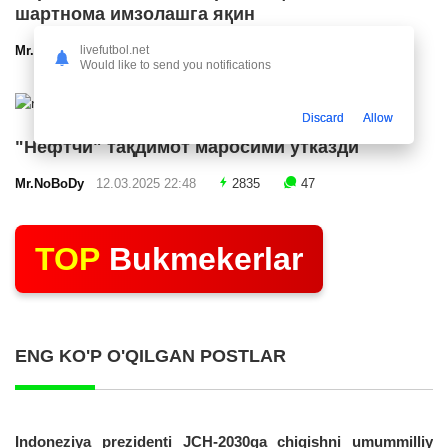
шартнома имзолашга яқин
livefutbol.net
Mr.NoBoDy
12.03.2025 23:24
2580
47
Would like to send you notifications
Discard
Allow
"Нефтчи" тақдимот маросими ўтказди
Mr.NoBoDy
12.03.2025 22:48
2835
47
TOP
Bukmekerlar
ENG KO'P O'QILGAN POSTLAR
Indoneziya prezidenti JCH-2030ga chiqishni umummilliy