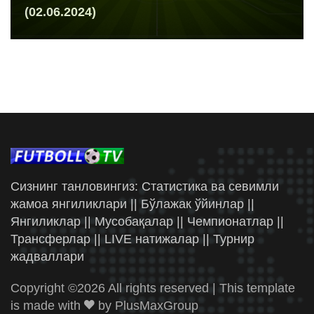
(02.06.2024)
Сизнинг танловингиз: Статистика ва севимли
жамоа янгиликлари || Бўлажак ўйинлар ||
Янгиликлар || Мусобақалар || Чемпионатлар ||
Трансферлар || LIVE натижалар || Турнир
жадваллари
Copyright ©
2026 All rights reserved | This template
is made with
by
PlusMaxGroup