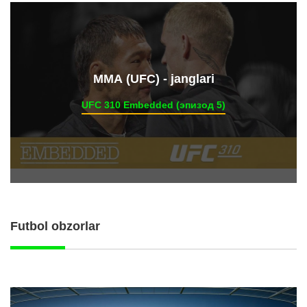
ММА (UFC) - janglari
UFC 310 Embedded (эпизод 5)
Futbol obzorlar