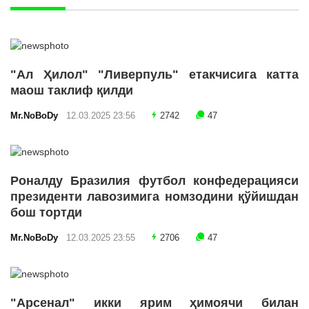
"Ал Ҳилол" "Ливерпуль" етакчисига катта
маош таклиф қилди
Mr.NoBoDy
12.03.2025 23:56
2742
47
Роналду Бразилия футбол конфедерацияси
президенти лавозимига номзодини қўйишдан
бош тортди
Mr.NoBoDy
12.03.2025 23:55
2706
47
"Арсенал" икки ярим ҳимоячи билан