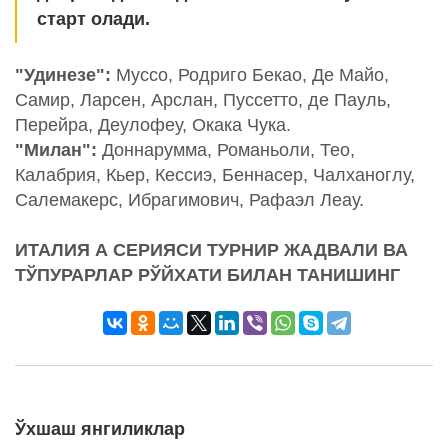
старт олади.
"Удинезе":
Муссо, Родриго Бекао, Де Майо,
Самир, Ларсен, Арслан, Пуссетто, де Пауль,
Перейра, Деулофеу, Окака Чука.
"Милан":
Доннарумма, Романьоли, Тео,
Калабрия, Кьер, Кессиэ, Беннасер, Чалханоглу,
Салемакерс, Ибрагимович, Рафаэл Леау.
ИТАЛИЯ А СЕРИЯСИ ТУРНИР ЖАДВАЛИ ВА
ТЎПУРАРЛАР РЎЙХАТИ БИЛАН ТАНИШИНГ
Ўхшаш янгиликлар