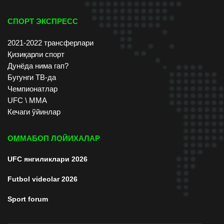
СПОРТ ЭКСПРЕСС
2021-2022 трансферлари
Қизиқарли спорт
Дунёда нима гап?
Бугунги ТВ-да
Чемпионатлар
UFC \ ММА
Кечаги ўйинлар
ОММАБОП ЛОЙИХАЛАР
UFC янгиликлари 2026
Futbol videolar 2026
Sport forum