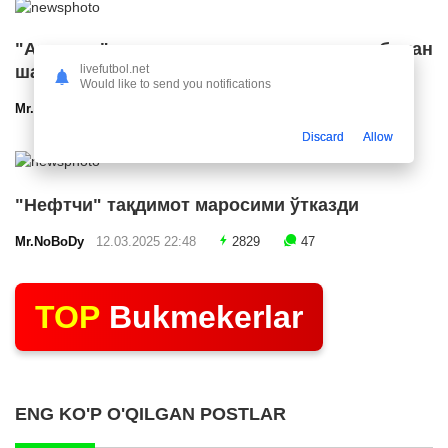
"Арсенал" икки ярим ҳимоячи билан
шартнома имзолашга яқин
livefutbol.net
Would like to send you notifications
Mr.NoBoDy
12.03.2025 23:24
2577
47
Discard
Allow
"Нефтчи" тақдимот маросими ўтказди
Mr.NoBoDy
12.03.2025 22:48
2829
47
TOP
Bukmekerlar
ENG KO'P O'QILGAN POSTLAR