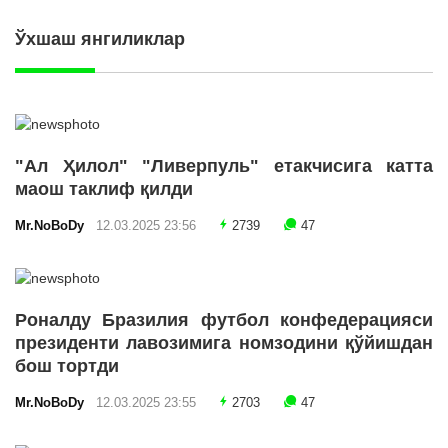
Ўхшаш янгиликлар
"Ал Ҳилол" "Ливерпуль" етакчисига катта
маош таклиф қилди
Mr.NoBoDy
12.03.2025 23:56
2739
47
Роналду Бразилия футбол конфедерацияси
президенти лавозимига номзодини қўйишдан
бош тортди
Mr.NoBoDy
12.03.2025 23:55
2703
47