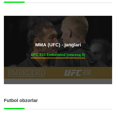
ММА (UFC) - janglari
UFC 310 Embedded (эпизод 5)
Futbol obzorlar