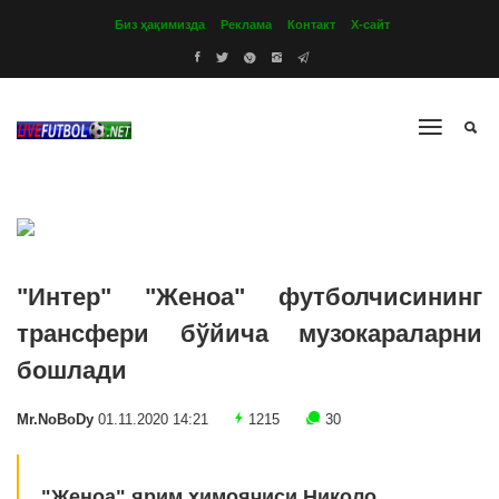
Биз ҳақимизда
Реклама
Контакт
Х-сайт
"Интер" "Женоа" футболчисининг
трансфери бўйича музокараларни
бошлади
Mr.NoBoDy
01.11.2020 14:21
1215
30
"Женоа" ярим ҳимоячиси Николо