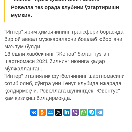
Ровелла тез орада клубини ўзгартириши
мумкин.
"Интер" ярим ҳимоячининг трансфери борасида
бир ой аввал музокараларни бошлаб юборгани
маълум бўлди.
18 ёшли хавбекнинг "Женоа" билан тузган
шартномаси 2021 йилнинг июнига қадар
мўлжалланган.
"Интер" италиялик футболчининг шартномасини
сотиб олиб, сўнгра уни Генуя клубида ижарада
қолдирмоқчи. Ровеллага шунингдек "Ювентус"
ҳам қизиқиш билдирмоқда.