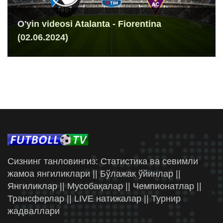
O'yin videosi Atalanta - Fiorentina
(02.06.2024)
Сизнинг танловингиз: Статистика ва севимли
жамоа янгиликлари || Бўлажак ўйинлар ||
Янгиликлар || Мусобақалар || Чемпионатлар ||
Трансферлар || LIVE натижалар || Турнир
жадваллари