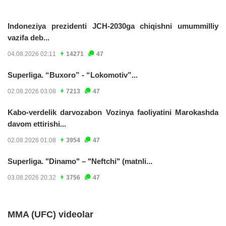
Indoneziya prezidenti JCH-2030ga chiqishni umummilliy
vazifa deb...
04.08.2026 02:11
14271
47
Superliga. “Buxoro” - “Lokomotiv”...
02.08.2026 03:08
7213
47
Kabo-verdelik darvozabon Vozinya faoliyatini Marokashda
davom ettirishi...
02.08.2026 01:08
3954
47
Superliga. "Dinamo" – "Neftchi" (matnli...
03.08.2026 20:32
3756
47
MMA (UFC) videolar