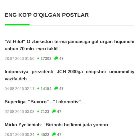
ENG KO'P O'QILGAN POSTLAR
"Al Hilol" O'zbekiston terma jamoasiga gol urgan hujumchi
uchun 70 mln. evro taklif...
28.07.2026 01:56
17303
47
Indoneziya prezidenti JCH-2030ga chiqishni umummilliy
vazifa deb...
04.08.2026 02:11
14154
47
Superliga. “Buxoro” - “Lokomotiv”...
02.08.2026 03:08
7123
47
Mirko Yyelichich: "Birinchi bo'limni juda yomon...
28.07.2026 00:24
4522
47