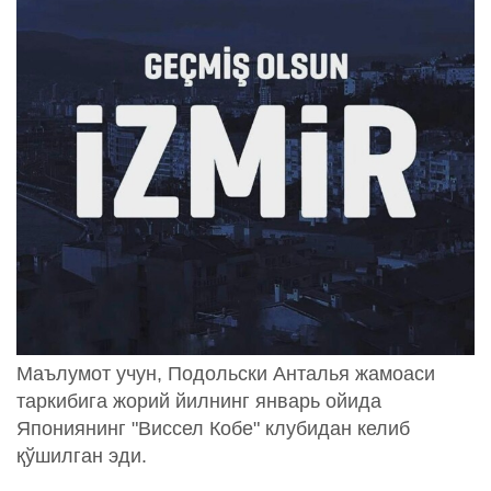
Маълумот учун, Подольски Анталья жамоаси
таркибига жорий йилнинг январь ойида
Япониянинг "Виссел Кобе" клубидан келиб
қўшилган эди.