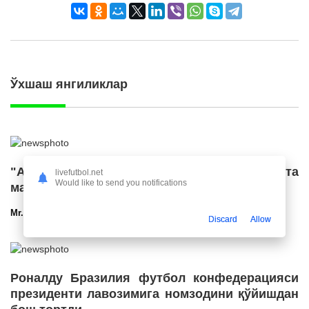
Ўхшаш янгиликлар
"Ал Ҳилол" "Ливерпуль" етакчисига катта
livefutbol.net
Would like to send you notifications
маош таклиф қилди
Mr.NoBoDy
12.03.2025 23:56
2697
47
Discard
Allow
Роналду Бразилия футбол конфедерацияси
президенти лавозимига номзодини қўйишдан