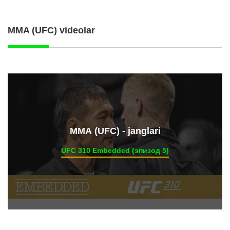
MMA (UFC) videolar
ММА (UFC) - janglari
UFC 310 Embedded (эпизод 5)