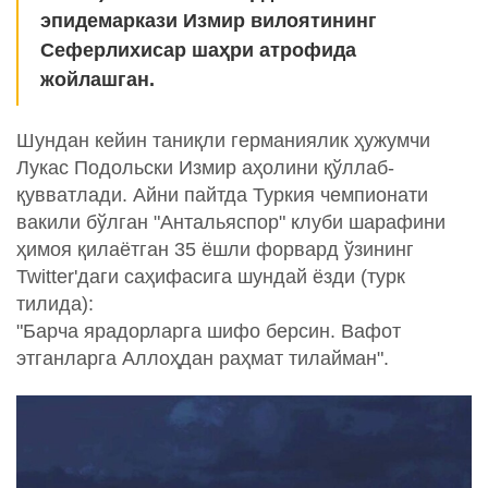
эпидемаркази Измир вилоятининг
Сеферлихисар шаҳри атрофида
жойлашган.
Шундан кейин таниқли германиялик ҳужумчи
Лукас Подольски Измир аҳолини қўллаб-
қувватлади. Айни пайтда Туркия чемпионати
вакили бўлган "Антальяспор" клуби шарафини
ҳимоя қилаётган 35 ёшли форвард ўзининг
Twitter'даги саҳифасига шундай ёзди (турк
тилида):
"Барча ярадорларга шифо берсин. Вафот
этганларга Аллоҳдан раҳмат тилайман".