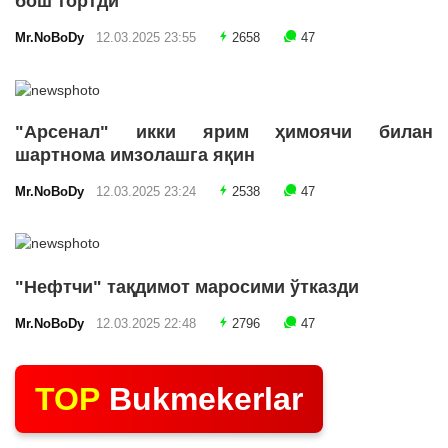
бош тортди
Mr.NoBoDy
12.03.2025 23:55
2658
47
"Арсенал" икки ярим ҳимоячи билан
шартнома имзолашга яқин
Mr.NoBoDy
12.03.2025 23:24
2538
47
"Нефтчи" тақдимот маросими ўтказди
Mr.NoBoDy
12.03.2025 22:48
2796
47
TOP
Bukmekerlar