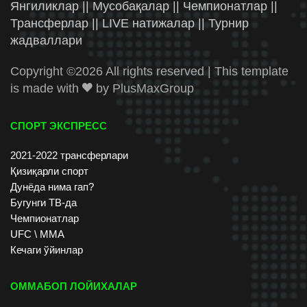
Янгиликлар || Мусобақалар || Чемпионатлар ||
Трансферлар || LIVE натижалар || Турнир
жадваллари
Copyright ©
2026 All rights reserved | This template
is made with
by
PlusMaxGroup
СПОРТ ЭКСПРЕСС
2021-2022 трансферлари
Қизиқарли спорт
Дунёда нима гап?
Бугунги ТВ-да
Чемпионатлар
UFC \ ММА
Кечаги ўйинлар
ОММАБОП ЛОЙИХАЛАР