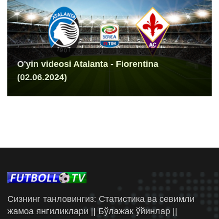
O'yin videosi Atalanta - Fiorentina
(02.06.2024)
Сизнинг танловингиз: Статистика ва севимли
жамоа янгиликлари || Бўлажак ўйинлар ||