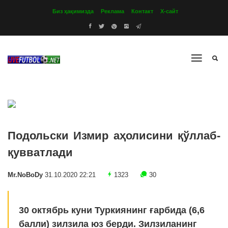
Биз ҳақимизда
Реклама
Контакт
Х-сайт
Подольски Измир аҳолисини қўллаб-
қувватлади
Mr.NoBoDy
31.10.2020 22:21
1323
30
30 октябрь куни Туркиянинг ғарбида (6,6
балли) зилзила юз берди. Зилзиланинг