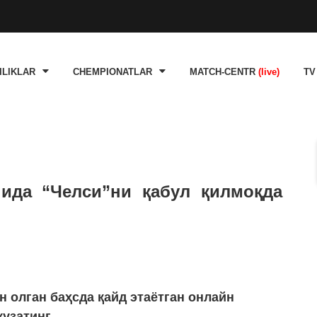
ILIKLAR
CHEMPIONATLAR
MATCH-CENTR
(live)
TV
ида “Челси”ни қабул қилмоқда
н олган баҳсда қайд этаётган онлайн
узатинг.