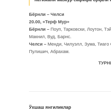
Бёрнли – Челси
20.00, «Терф Мур»
Бёрнли –
Поуп, Тарковски, Лоутон, Тэй
Макнил, Вуд, Барнс.
Челси –
Менди, Чилуэлл, Зума, Тиаго 
Пулишич, Абрахам.
ТУРН
Ўхшаш янгиликлар