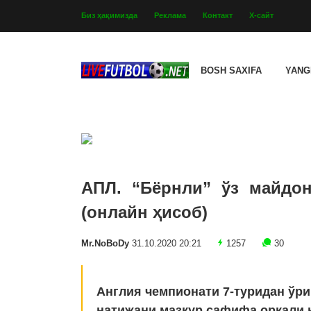
Биз ҳақимизда
Реклама
Контакт
Х-сайт
BOSH SAXIFA
YANG
АПЛ. “Бёрнли” ўз майдон
(онлайн ҳисоб)
Mr.NoBoDy
31.10.2020 20:21
1257
30
Англия чемпионати 7-туридан ўри
натижани мазкур сафифа орқали к