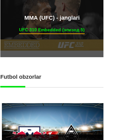
ММА (UFC) - janglari
UFC 310 Embedded (эпизод 5)
Futbol obzorlar