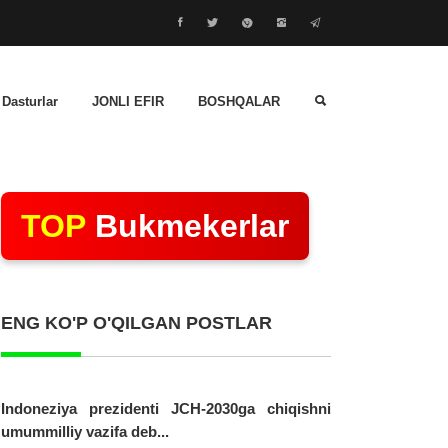
 Dasturlar
JONLI EFIR
BOSHQALAR
TOP
Bukmekerlar
ENG KO'P O'QILGAN POSTLAR
Indoneziya prezidenti JCH-2030ga chiqishni
umummilliy vazifa deb...