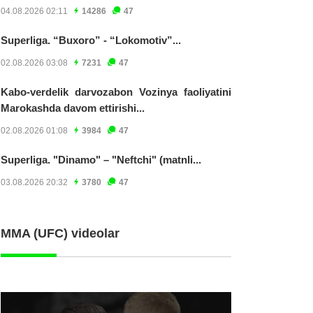
04.08.2026 02:11
14286
47
Superliga. “Buxoro” - “Lokomotiv”...
02.08.2026 03:08
7231
47
Kabo-verdelik darvozabon Vozinya faoliyatini
Marokashda davom ettirishi...
02.08.2026 01:08
3984
47
Superliga. "Dinamo" – "Neftchi" (matnli...
03.08.2026 20:32
3780
47
MMA (UFC) videolar