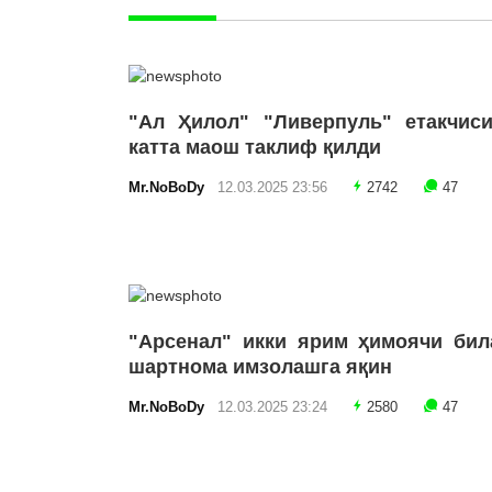
"Ал Ҳилол" "Ливерпуль" етакчиси
катта маош таклиф қилди
Mr.NoBoDy
12.03.2025 23:56
2742
47
"Арсенал" икки ярим ҳимоячи бил
шартнома имзолашга яқин
Mr.NoBoDy
12.03.2025 23:24
2580
47