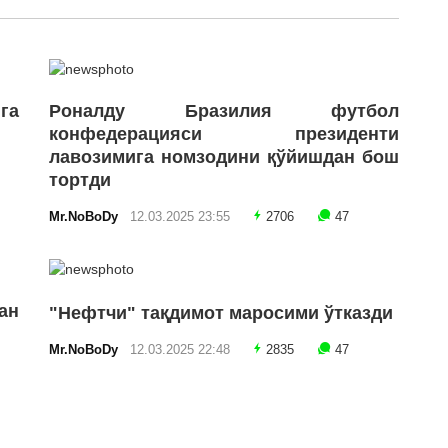
га
Роналду Бразилия футбол
конфедерацияси президенти
лавозимига номзодини қўйишдан бош
тортди
Mr.NoBoDy
12.03.2025 23:55
2706
47
ан
"Нефтчи" тақдимот маросими ўтказди
Mr.NoBoDy
12.03.2025 22:48
2835
47