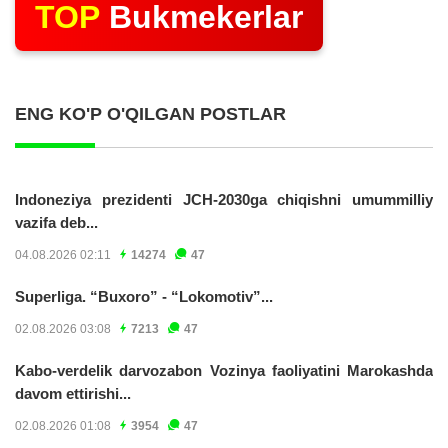
TOP
Bukmekerlar
ENG KO'P O'QILGAN POSTLAR
Indoneziya prezidenti JCH-2030ga chiqishni umummilliy
vazifa deb...
04.08.2026 02:11
14274
47
Superliga. “Buxoro” - “Lokomotiv”...
02.08.2026 03:08
7213
47
Kabo-verdelik darvozabon Vozinya faoliyatini Marokashda
davom ettirishi...
02.08.2026 01:08
3954
47