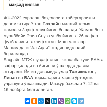
мақсад қилган.
ЖЧ-2022 саралаш баҳсларига тайёргарликни
давом эттираётган
Баҳрайн
миллий терма
жамоаси 3 ҳафталик йиғин бошлади. Жамоа бош
мураббийи Элио Соуза ушбу йиғинга 26 нафар
футболчини таклиф этган. Машғулотлар
Манамадаги "Ал Аҳли" стадионида олиб
борилмоқда.
Баҳрайн МТЖ шу ҳафтанинг якшанба куни БААга
сафар қилади ва йиғинни ўша ерда давом
эттиради. Йиғин давомида улар
Тожикистон,
Ливан
ва
БАА
термаларига қарши ўртоқлик
учрашуви ўтказишади. Мазкур баҳслар 7, 12 ва
16 ноябрга белгиланган.