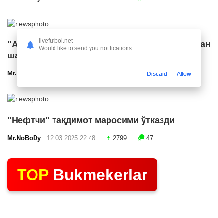
livefutbol.net
"Арсенал" икки ярим ҳимоячи билан
Would like to send you notifications
шартнома имзолашга яқин
Mr.NoBoDy
12.03.2025 23:24
2541
47
Discard
Allow
"Нефтчи" тақдимот маросими ўтказди
Mr.NoBoDy
12.03.2025 22:48
2799
47
TOP
Bukmekerlar