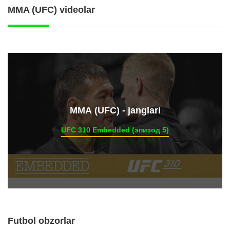
MMA (UFC) videolar
ММА (UFC) - janglari
UFC 310 Embedded (эпизод 5)
Futbol obzorlar