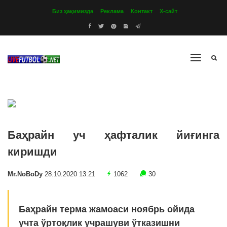
Биз ҳақимизда
Реклама
Контакт
Х-сайт
Баҳрайн уч ҳафталик йиғинга
киришди
Mr.NoBoDy
28.10.2020 13:21
1062
30
Баҳрайн терма жамоаси ноябрь ойида
учта ўртоқлик учрашуви ўтказишни