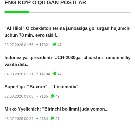
ENG KO'P O'QILGAN POSTLAR
"Al Hilol" O'zbekiston terma jamoasiga gol urgan hujumchi
uchun 70 mln. evro taklif...
28.07.2026 01:56
17321
47
Indoneziya prezidenti JCH-2030ga chiqishni umummilliy
vazifa deb...
04.08.2026 02:11
14184
47
Superliga. “Buxoro” - “Lokomotiv”...
02.08.2026 03:08
7135
47
Mirko Yyelichich: "Birinchi bo'limni juda yomon...
28.07.2026 00:24
4534
47