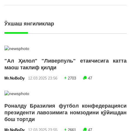
Ўхшаш янгиликлар
"Ал Ҳилол" "Ливерпуль" етакчисига катта
маош таклиф қилди
Mr.NoBoDy
12.03.2025 23:56
2703
47
Роналду Бразилия футбол конфедерацияси
президенти лавозимига номзодини қўйишдан
бош тортди
Mr.NoBoDy
12.03.2025 23:55
2661
47