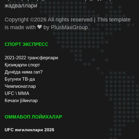
жадваллари
Copyright ©
2026 All rights reserved | This template
is made with
by
PlusMaxGroup
СПОРТ ЭКСПРЕСС
2021-2022 трансферлари
Қизиқарли спорт
Дунёда нима гап?
Бугунги ТВ-да
Чемпионатлар
UFC \ ММА
Кечаги ўйинлар
ОММАБОП ЛОЙИХАЛАР
UFC янгиликлари 2026