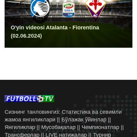
O'yin videosi Atalanta - Fiorentina
(02.06.2024)
Сизнинг танловингиз: Статистика ва севимли
жамоа янгиликлари || Бўлажак ўйинлар ||
Янгиликлар || Мусобақалар || Чемпионатлар ||
Трансферлар || LIVE натижалар || Турнир