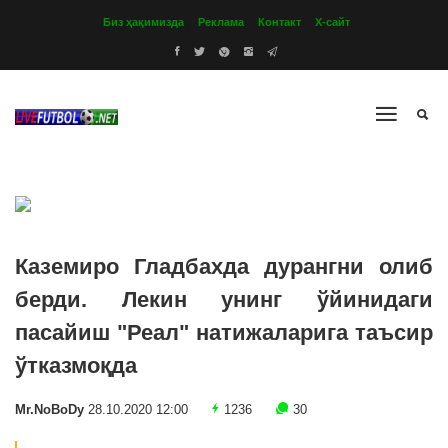
Биз ҳақимизда
Реклама
Контакт
Х-сайт
Каземиро Гладбахда дурангни олиб
берди. Лекин унинг ўйинидаги
пасайиш "Реал" натижаларига таъсир
ўтказмоқда
Mr.NoBoDy
28.10.2020 12:00
1236
30