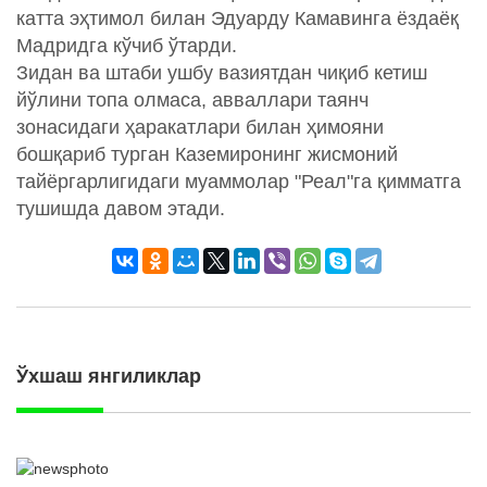
катта эҳтимол билан Эдуарду Камавинга ёздаёқ
Мадридга кўчиб ўтарди.
Зидан ва штаби ушбу вазиятдан чиқиб кетиш
йўлини топа олмаса, авваллари таянч
зонасидаги ҳаракатлари билан ҳимояни
бошқариб турган Каземиронинг жисмоний
тайёргарлигидаги муаммолар "Реал"га қимматга
тушишда давом этади.
Ўхшаш янгиликлар