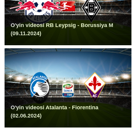
O'yin videosi RB Leypsig - Borussiya M
(09.11.2024)
O'yin videosi Atalanta - Fiorentina
(02.06.2024)