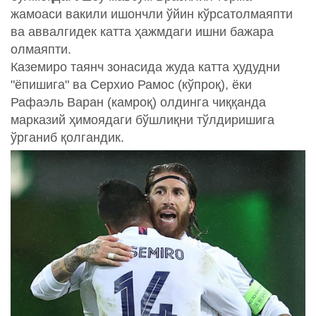
жамоаси вакили ишончли ўйин кўрсатолмаяпти
ва аввалгидек катта ҳажмдаги ишни бажара
олмаяпти.
Каземиро таянч зонасида жуда катта ҳудудни
"ёпишига" ва Серхио Рамос (кўпроқ), ёки
Рафаэль Варан (камроқ) олдинга чиққанда
марказий ҳимоядаги бўшлиқни тўлдиришига
ўрганиб қолгандик.