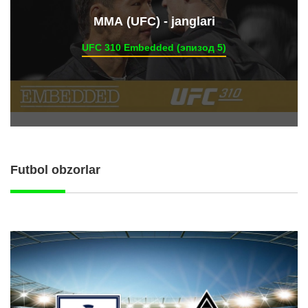
ММА (UFC) - janglari
UFC 310 Embedded (эпизод 5)
Futbol obzorlar