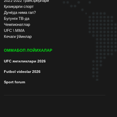
2021-2022 трансферлари
Қизиқарли спорт
Дунёда нима гап?
Бугунги ТВ-да
Чемпионатлар
UFC \ ММА
Кечаги ўйинлар
ОММАБОП ЛОЙИХАЛАР
UFC янгиликлари 2026
Futbol videolar 2026
Sport forum