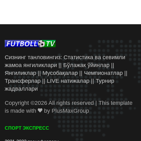
Сизнинг танловингиз: Статистика ва севимли
жамоа янгиликлари || Бўлажак ўйинлар ||
Янгиликлар || Мусобақалар || Чемпионатлар ||
Трансферлар || LIVE натижалар || Турнир
жадваллари
Copyright ©
2026 All rights reserved | This template
is made with
by
PlusMaxGroup
СПОРТ ЭКСПРЕСС