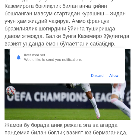
Каземирога боғлиқлик билан анча қийин
бошланган мавсум стартидан курашиш – Зидан
учун ҳам жиддий чақирув. Аммо француз
бразилиялик шогирдини ўйинга туширишда
давом этмоқда. Балки бунга Каземиро йўқлигида
вазият унданда ёмон бўлаётгани сабабдир.
livefutbol.net
Would like to send you notifications
Discard
Allow
Жамоа бу борада аниқ режага эга ва агарда
пандемия билан боғлиқ вазият юз бермаганида,