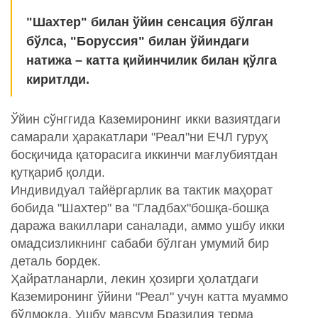
"Шахтер" билан ўйин сенсация бўлган
бўлса, "Боруссия" билан ўйиндаги
натижа – катта қийинчилик билан қўлга
киритлди.
Ўйин сўнггида Каземиронинг икки вазиятдаги
самарали ҳаракатлари "Реал"ни ЕЧЛ гуруҳ
босқичида қаторасига иккинчи мағлубиятдан
қутқариб қолди.
Индивидуал тайёргарлик ва тактик маҳорат
бобида "Шахтер" ва "Гладбах"бошқа-бошқа
даража вакиллари саналади, аммо ушбу икки
омадсизликнинг сабаби бўлган умумий бир
деталь бордек.
Ҳайратланарли, лекин ҳозирги ҳолатдаги
Каземиронинг ўйини "Реал" учун катта муаммо
бўлмоқда. Ушбу мавсум Бразилия терма