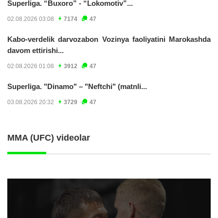
Superliga. “Buxoro” - “Lokomotiv”...
02.08.2026 03:08
7174
47
Kabo-verdelik darvozabon Vozinya faoliyatini Marokashda
davom ettirishi...
02.08.2026 01:08
3912
47
Superliga. "Dinamo" – "Neftchi" (matnli...
03.08.2026 20:32
3729
47
MMA (UFC) videolar