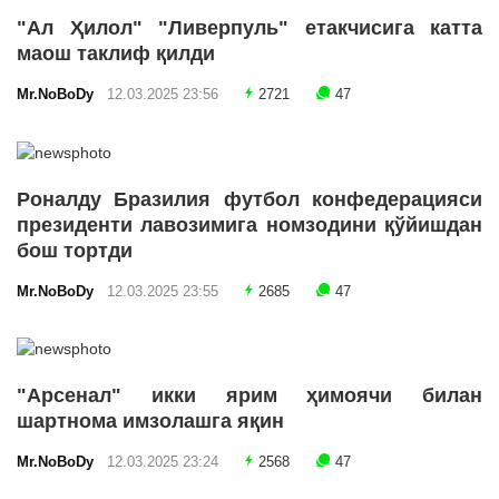
"Ал Ҳилол" "Ливерпуль" етакчисига катта
маош таклиф қилди
Mr.NoBoDy
12.03.2025 23:56
2721
47
Роналду Бразилия футбол конфедерацияси
президенти лавозимига номзодини қўйишдан
бош тортди
Mr.NoBoDy
12.03.2025 23:55
2685
47
"Арсенал" икки ярим ҳимоячи билан
шартнома имзолашга яқин
Mr.NoBoDy
12.03.2025 23:24
2568
47