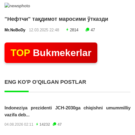
"Нефтчи" тақдимот маросими ўтказди
Mr.NoBoDy
12.03.2025 22:48
2814
47
TOP
Bukmekerlar
ENG KO'P O'QILGAN POSTLAR
Indoneziya prezidenti JCH-2030ga chiqishni umummilliy
vazifa deb...
04.08.2026 02:11
14232
47