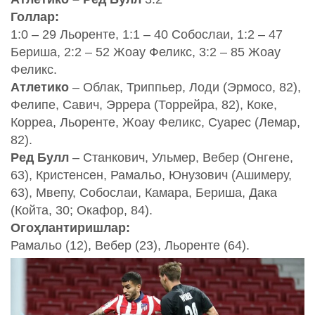
Голлар:
1:0 – 29 Льоренте, 1:1 – 40 Собослаи, 1:2 – 47
Бериша, 2:2 – 52 Жоау Феликс, 3:2 – 85 Жоау
Феликс.
Атлетико
– Облак, Триппьер, Лоди (Эрмосо, 82),
Фелипе, Савич, Эррера (Торрейра, 82), Коке,
Корреа, Льоренте, Жоау Феликс, Суарес (Лемар,
82).
Ред Булл
– Станкович, Ульмер, Вебер (Онгене,
63), Кристенсен, Рамальо, Юнузович (Ашимеру,
63), Мвепу, Собослаи, Камара, Бериша, Дака
(Койта, 30; Окафор, 84).
Огоҳлантиришлар:
Рамальо (12), Вебер (23), Льоренте (64).