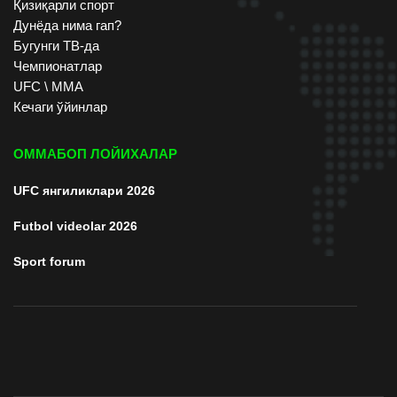
Қизиқарли спорт
Дунёда нима гап?
Бугунги ТВ-да
Чемпионатлар
UFC \ ММА
Кечаги ўйинлар
ОММАБОП ЛОЙИХАЛАР
UFC янгиликлари 2026
Futbol videolar 2026
Sport forum