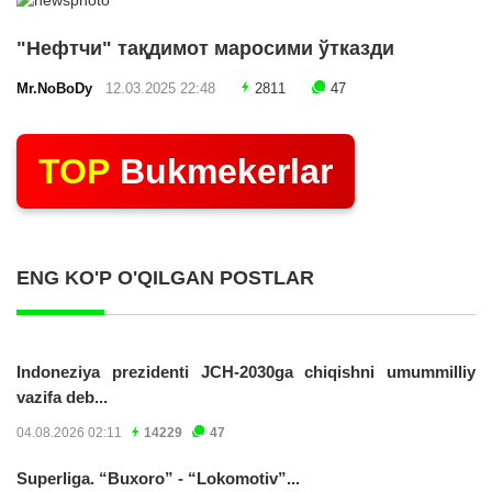
"Нефтчи" тақдимот маросими ўтказди
Mr.NoBoDy
12.03.2025 22:48
2811
47
TOP
Bukmekerlar
ENG KO'P O'QILGAN POSTLAR
Indoneziya prezidenti JCH-2030ga chiqishni umummilliy
vazifa deb...
04.08.2026 02:11
14229
47
Superliga. “Buxoro” - “Lokomotiv”...