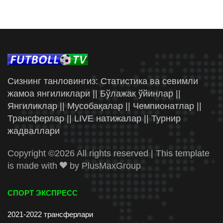
Сизнинг танловингиз: Статистика ва севимли
жамоа янгиликлари || Бўлажак ўйинлар ||
Янгиликлар || Мусобақалар || Чемпионатлар ||
Трансферлар || LIVE натижалар || Турнир
жадваллари
Copyright ©
2026 All rights reserved | This template
is made with
by
PlusMaxGroup
СПОРТ ЭКСПРЕСС
2021-2022 трансферлари