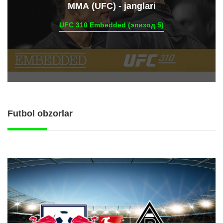
ММА (UFC) - janglari
UFC 310 Embedded (эпизод 5)
Futbol obzorlar