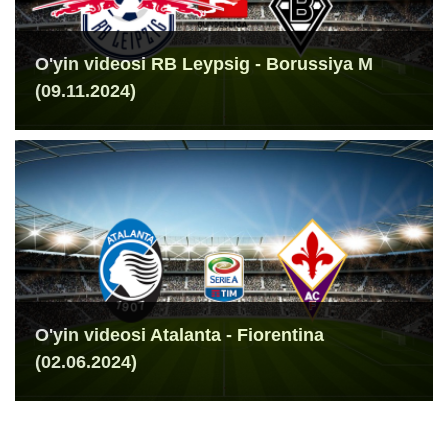
O'yin videosi RB Leypsig - Borussiya M
(09.11.2024)
O'yin videosi Atalanta - Fiorentina
(02.06.2024)