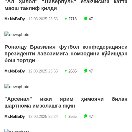
"Ал Ҳилол" "Ливерпуль" етакчисига катта
маош таклиф қилди
Mr.NoBoDy
12.03.2025 23:56
2718
47
Роналду Бразилия футбол конфедерацияси
президенти лавозимига номзодини қўйишдан
бош тортди
Mr.NoBoDy
12.03.2025 23:55
2685
47
"Арсенал" икки ярим ҳимоячи билан
шартнома имзолашга яқин
Mr.NoBoDy
12.03.2025 23:24
2565
47