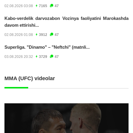
02.08.2026 03:08
7165
47
Kabo-verdelik darvozabon Vozinya faoliyatini Marokashda
davom ettirishi...
02.08.2026 01:08
3912
47
Superliga. "Dinamo" – "Neftchi" (matnli...
03.08.2026 20:32
3729
47
MMA (UFC) videolar