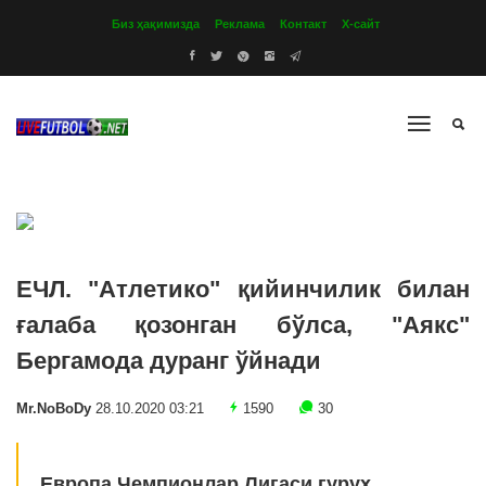
Биз ҳақимизда
Реклама
Контакт
Х-сайт
ЕЧЛ. "Атлетико" қийинчилик билан
ғалаба қозонган бўлса, "Аякс"
Бергамода дуранг ўйнади
Mr.NoBoDy
28.10.2020 03:21
1590
30
Европа Чемпионлар Лигаси гуруҳ