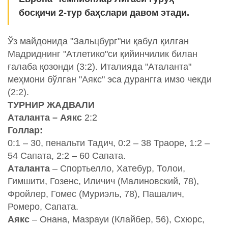
босқичи 2-тур баҳслари давом этади.
Ўз майдонида "Зальцбург"ни қабул қилган
Мадриднинг "Атлетико"си қийинчилик билан
ғалаба қозонди (3:2). Италияда "Аталанта"
меҳмони бўлган "Аякс" эса дурангга имзо чекди
(2:2).
ТУРНИР ЖАДВАЛИ
Аталанта – Аякс
2:2
Голлар:
0:1 – 30, пенальти Тадич, 0:2 – 38 Траоре, 1:2 –
54 Сапата, 2:2 – 60 Сапата.
Аталанта
– Спортьелло, Хатебур, Толои,
Гимшити, Гозенс, Иличич (Малиновский, 78),
Фройлер, Гомес (Муриэль, 78), Пашалич,
Ромеро, Сапата.
Аякс
– Онана, Мазрауи (Клайбер, 56), Схюрс,