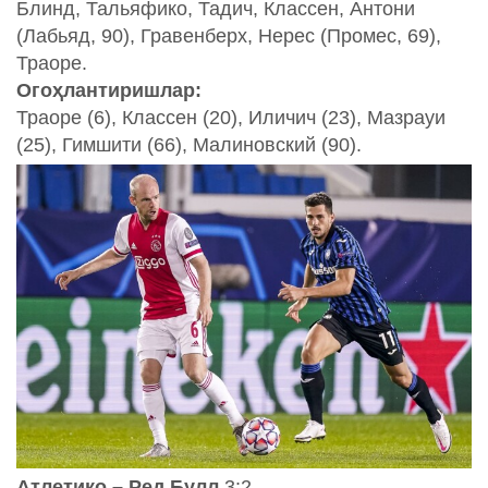
Блинд, Тальяфико, Тадич, Классен, Антони
(Лабьяд, 90), Гравенберх, Нерес (Промес, 69),
Траоре.
Огоҳлантиришлар:
Траоре (6), Классен (20), Иличич (23), Мазрауи
(25), Гимшити (66), Малиновский (90).
Атлетико – Ред Булл
3:2