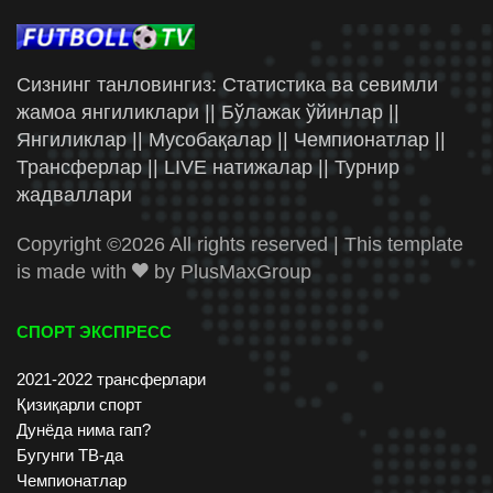
Сизнинг танловингиз: Статистика ва севимли
жамоа янгиликлари || Бўлажак ўйинлар ||
Янгиликлар || Мусобақалар || Чемпионатлар ||
Трансферлар || LIVE натижалар || Турнир
жадваллари
Copyright ©
2026 All rights reserved | This template
is made with
by
PlusMaxGroup
СПОРТ ЭКСПРЕСС
2021-2022 трансферлари
Қизиқарли спорт
Дунёда нима гап?
Бугунги ТВ-да
Чемпионатлар