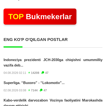
TOP
Bukmekerlar
ENG KO'P O'QILGAN POSTLAR
Indoneziya prezidenti JCH-2030ga chiqishni umummilliy
vazifa deb...
04.08.2026 02:11
14208
47
Superliga. “Buxoro” - “Lokomotiv”...
02.08.2026 03:08
7144
47
Kabo-verdelik darvozabon Vozinya faoliyatini Marokashda
davom ettirishi...