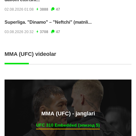
02.08.2026 01:08
3888
47
Superliga. "Dinamo" – "Neftchi" (matnli...
03.08.2026 20:32
3708
47
MMA (UFC) videolar
ММА (UFC) - janglari
UFC 310 Embedded (эпизод 5)