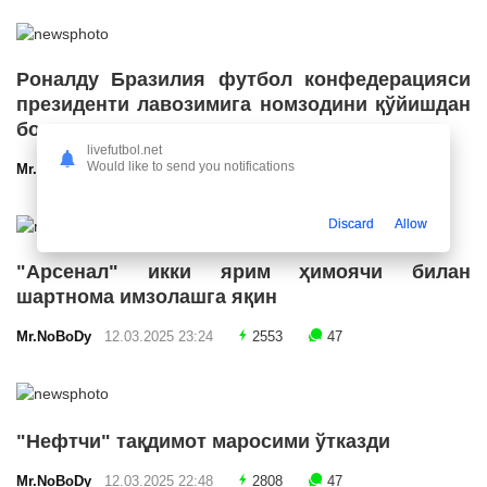
Роналду Бразилия футбол конфедерацияси
президенти лавозимига номзодини қўйишдан
бош тортди
livefutbol.net
Would like to send you notifications
Mr.NoBoDy
12.03.2025 23:55
2670
47
Discard
Allow
"Арсенал" икки ярим ҳимоячи билан
шартнома имзолашга яқин
Mr.NoBoDy
12.03.2025 23:24
2553
47
"Нефтчи" тақдимот маросими ўтказди
Mr.NoBoDy
12.03.2025 22:48
2808
47