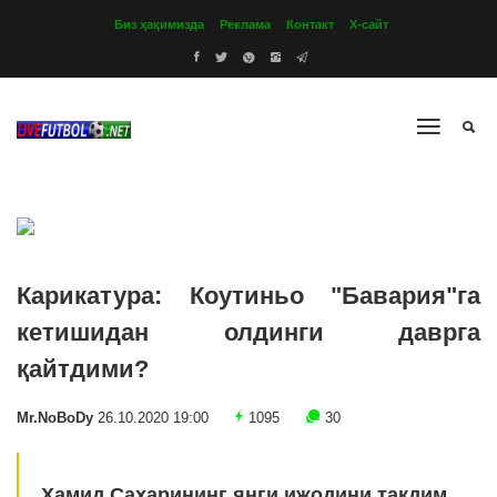
Биз ҳақимизда
Реклама
Контакт
Х-сайт
Карикатура: Коутиньо "Бавария"га
кетишидан олдинги даврга
қайтдими?
Mr.NoBoDy
26.10.2020 19:00
1095
30
Ҳамид Саҳарининг янги ижодини тақдим