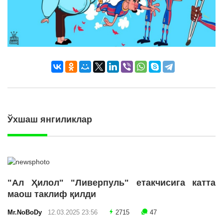
Ўхшаш янгиликлар
"Ал Ҳилол" "Ливерпуль" етакчисига катта
маош таклиф қилди
Mr.NoBoDy
12.03.2025 23:56
2715
47