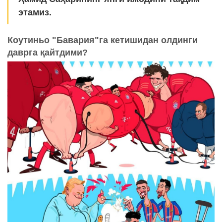
этамиз.
Коутиньо "Бавария"га кетишидан олдинги
даврга қайтдими?