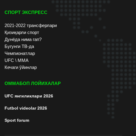
СПОРТ ЭКСПРЕСС
2021-2022 трансферлари
Қизиқарли спорт
Дунёда нима гап?
Бугунги ТВ-да
Чемпионатлар
UFC \ ММА
Кечаги ўйинлар
ОММАБОП ЛОЙИХАЛАР
UFC янгиликлари 2026
Futbol videolar 2026
Sport forum