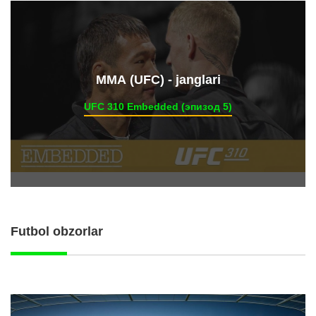
ММА (UFC) - janglari
UFC 310 Embedded (эпизод 5)
Futbol obzorlar