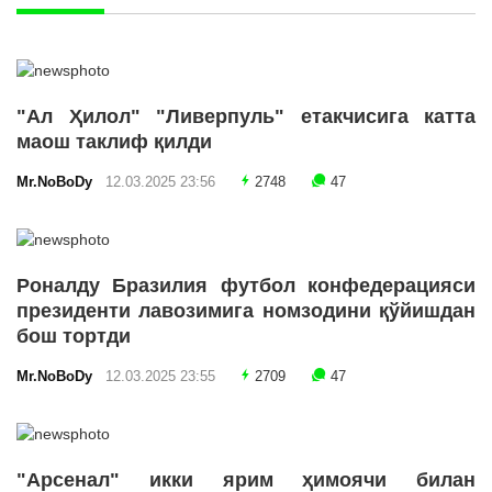
"Ал Ҳилол" "Ливерпуль" етакчисига катта
маош таклиф қилди
Mr.NoBoDy
12.03.2025 23:56
2748
47
Роналду Бразилия футбол конфедерацияси
президенти лавозимига номзодини қўйишдан
бош тортди
Mr.NoBoDy
12.03.2025 23:55
2709
47
"Арсенал" икки ярим ҳимоячи билан