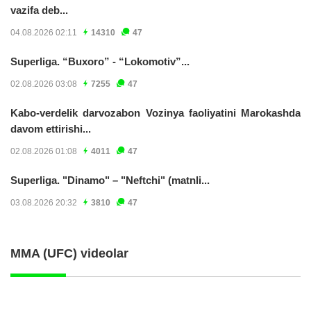
vazifa deb...
04.08.2026 02:11
14310
47
Superliga. “Buxoro” - “Lokomotiv”...
02.08.2026 03:08
7255
47
Kabo-verdelik darvozabon Vozinya faoliyatini Marokashda
davom ettirishi...
02.08.2026 01:08
4011
47
Superliga. "Dinamo" – "Neftchi" (matnli...
03.08.2026 20:32
3810
47
MMA (UFC) videolar