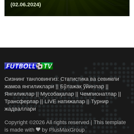
(02.06.2024)
Сизнинг танловингиз: Статистика ва севимли
жамоа янгиликлари || Бўлажак ўйинлар ||
Янгиликлар || Мусобақалар || Чемпионатлар ||
Трансферлар || LIVE натижалар || Турнир
жадваллари
Copyright ©
2026 All rights reserved | This template
is made with
by
PlusMaxGroup