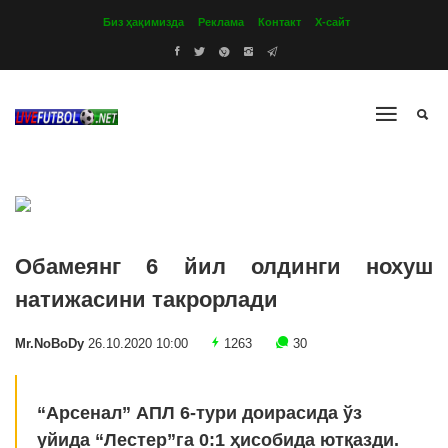
Биз ҳақимизда
Реклама
Контакт
Х-сайт
Обамеянг 6 йил олдинги нохуш
натижасини такрорлади
Mr.NoBoDy
26.10.2020 10:00
1263
30
“Арсенал” АПЛ 6-тури доирасида ўз
уйида “Лестер”га 0:1 ҳисобида ютқазди.