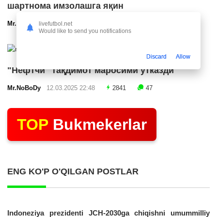
шартнома имзолашга яқин
Mr.NoBoDy
12.03.2025 23:24
2586
47
livefutbol.net
Would like to send you notifications
Discard
Allow
"Нефтчи" тақдимот маросими ўтказди
Mr.NoBoDy
12.03.2025 22:48
2841
47
TOP
Bukmekerlar
ENG KO'P O'QILGAN POSTLAR
Indoneziya prezidenti JCH-2030ga chiqishni umummilliy