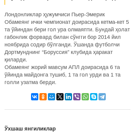
Лондонликлар ҳужумчиси Пьер-Эмерик
Обамеянг ички чемпионат доирасида кетма-кет 5
та ўйиндан бери гол ура олмаяпти. Бундай ҳолат
габонлик форвард билан сўнгги бор 2014 йил
ноябрида содир бўлганди. Ўшанда футболчи
Дортмунднинг “Боруссия” клубида ҳаракат
қиларди.
Обамеянг жорий мавсум АПЛ доирасида 6 та
ўйинда майдонга тушиб, 1 та гол урди ва 1 та
голли узатма берди.
Ўхшаш янгиликлар