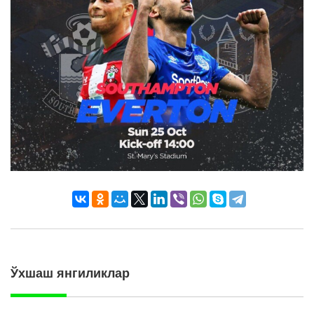
Ўхшаш янгиликлар