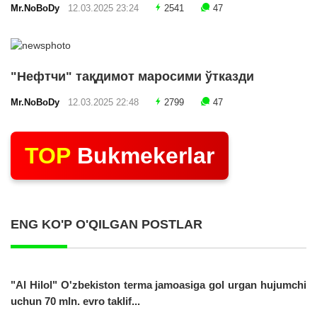
Mr.NoBoDy
12.03.2025 23:24
2541
47
"Нефтчи" тақдимот маросими ўтказди
Mr.NoBoDy
12.03.2025 22:48
2799
47
TOP
Bukmekerlar
ENG KO'P O'QILGAN POSTLAR
"Al Hilol" O'zbekiston terma jamoasiga gol urgan hujumchi
uchun 70 mln. evro taklif...