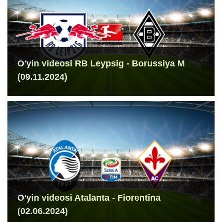
O'yin videosi RB Leypsig - Borussiya M
(09.11.2024)
O'yin videosi Atalanta - Fiorentina
(02.06.2024)