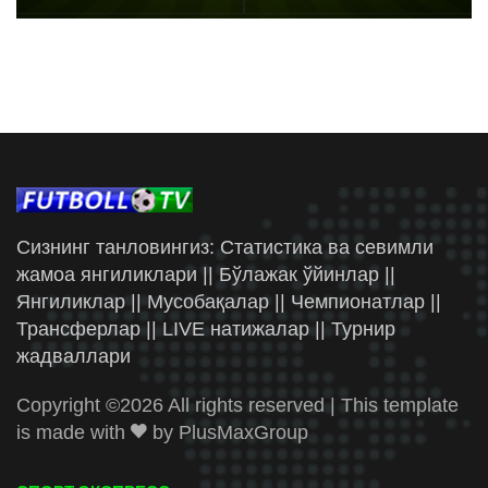
Сизнинг танловингиз: Статистика ва севимли
жамоа янгиликлари || Бўлажак ўйинлар ||
Янгиликлар || Мусобақалар || Чемпионатлар ||
Трансферлар || LIVE натижалар || Турнир
жадваллари
Copyright ©
2026 All rights reserved | This template
is made with
by
PlusMaxGroup