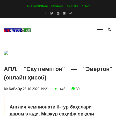
Биз ҳақимизда
Реклама
Контакт
Х-сайт
АПЛ. "Саутгемптон" — "Эвертон"
(онлайн ҳисоб)
Mr.NoBoDy
25.10.2020 19:21
1446
30
Англия чемпионати 6-тур баҳслари
давом этади. Мазкур саҳифа орқали