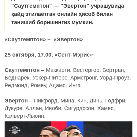
"Саутгемптон" — "Эвертон" учрашувида
қайд этилаётган онлайн ҳисоб билан
танишиб боришингиз мумкин.
«
Саутгемптон
»
–
«
Эвертон
»
25 октября, 17.00, «Сент-Мэрис»
Саутгемптон
– Маккарти, Вестергор, Бертран,
Беднарек, Уокер-Питерс, Армстронг, Уорд-Проуз,
Редмонд, Ромеу, Адамс, Ингз.
Эвертон
– Пикфорд, Мина, Кин, Динь, Годфри,
Дукуре, Аллан, Ивоби, Сигурдссон, Хамес,
Кэлверт-Льюин.