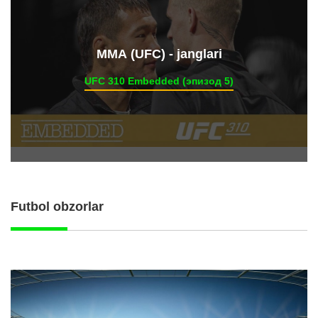
ММА (UFC) - janglari
UFC 310 Embedded (эпизод 5)
Futbol obzorlar