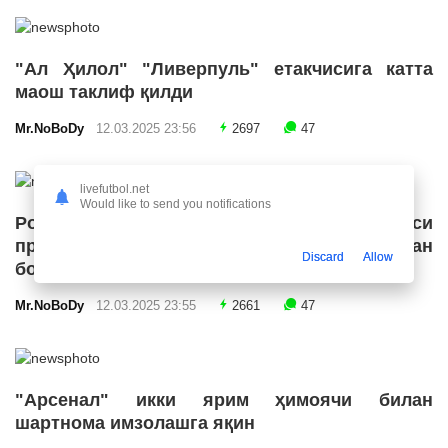
"Ал Ҳилол" "Ливерпуль" етакчисига катта
маош таклиф қилди
Mr.NoBoDy
12.03.2025 23:56
2697
47
livefutbol.net
Would like to send you notifications
Роналду Бразилия футбол конфедерацияси
президенти лавозимига номзодини қўйишдан
Discard
Allow
бош тортди
Mr.NoBoDy
12.03.2025 23:55
2661
47
"Арсенал" икки ярим ҳимоячи билан
шартнома имзолашга яқин