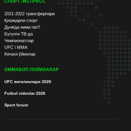
СПОРТ ЭКСПРЕСС
2021-2022 трансферлари
Қизиқарли спорт
Дунёда нима гап?
Бугунги ТВ-да
Чемпионатлар
UFC \ ММА
Кечаги ўйинлар
ОММАБОП ЛОЙИХАЛАР
UFC янгиликлари 2026
Futbol videolar 2026
Sport forum