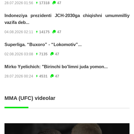
28.07.2026 01:56
17318
47
Indoneziya prezidenti JCH-2030ga chiqishni umummilliy
vazifa deb...
04.08.2026 02:11
14175
47
Superliga. “Buxoro” - “Lokomotiv”...
02.08.2026 03:08
7135
47
Mirko Yyelichich: "Birinchi bo'limni juda yomon...
28.07.2026 00:24
4531
47
MMA (UFC) videolar