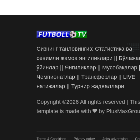
Сизнинг танловингиз: Статистика ва
севимли жамоа янгиликлари || Бўлажа
ўйинлар || Янгиликлар || Мусобақалар |
Чемпионатлар || Трансферлар || LIVE
натижалар || Турнир жадваллари
Copyright ©
2026 All rights reserved | Thi
template is made with
by
PlusMaxGro
Terms & Conditions
Privacy policy
Jobs advertising
Con