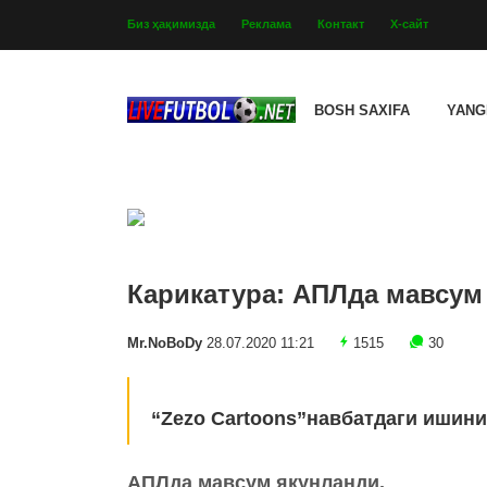
Биз ҳақимизда
Реклама
Контакт
Х-сайт
BOSH SAXIFA
YANG
Карикатура: АПЛда мавсум
Mr.NoBoDy
28.07.2020 11:21
1515
30
“Zezo Cartoons”навбатдаги ишини
АПЛда мавсум якунланди.