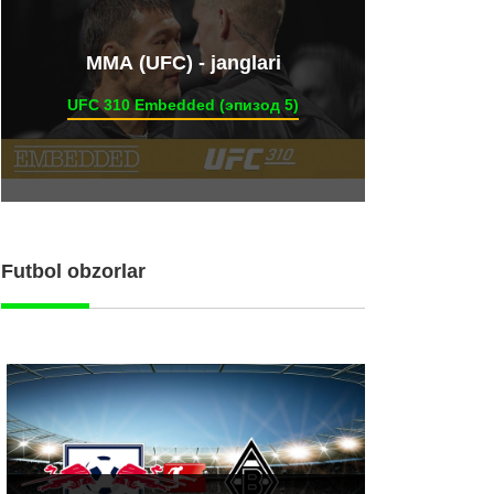
ММА (UFC) - janglari
UFC 310 Embedded (эпизод 5)
Futbol obzorlar