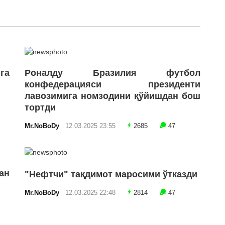
га
Роналду Бразилия футбол
конфедерацияси президенти
лавозимига номзодини қўйишдан бош
тортди
Mr.NoBoDy
12.03.2025 23:55
2685
47
ан
"Нефтчи" тақдимот маросими ўтказди
Mr.NoBoDy
12.03.2025 22:48
2814
47