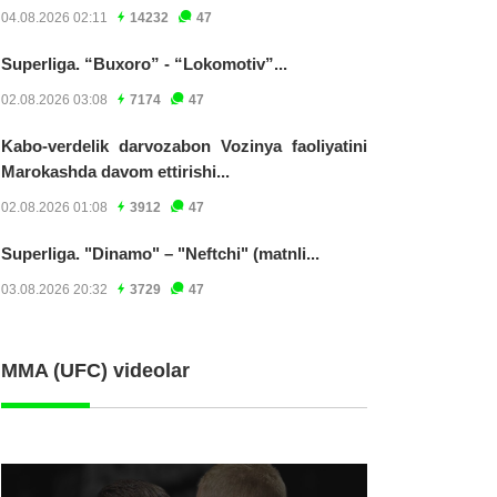
04.08.2026 02:11
14232
47
Superliga. “Buxoro” - “Lokomotiv”...
02.08.2026 03:08
7174
47
Kabo-verdelik darvozabon Vozinya faoliyatini
Marokashda davom ettirishi...
02.08.2026 01:08
3912
47
Superliga. "Dinamo" – "Neftchi" (matnli...
03.08.2026 20:32
3729
47
MMA (UFC) videolar