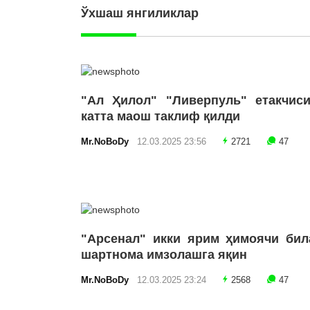
Ўхшаш янгиликлар
"Ал Ҳилол" "Ливерпуль" етакчиси
катта маош таклиф қилди
Mr.NoBoDy
12.03.2025 23:56
2721
47
"Арсенал" икки ярим ҳимоячи бил
шартнома имзолашга яқин
Mr.NoBoDy
12.03.2025 23:24
2568
47