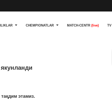
ILIKLAR
CHEMPIONATLAR
MATCH-CENTR
(live)
TV
 якунланди
 тақдим этамиз.