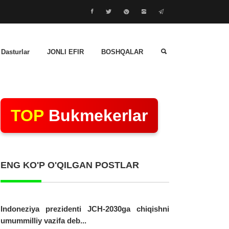
 Dasturlar
JONLI EFIR
BOSHQALAR
TOP
Bukmekerlar
ENG KO'P O'QILGAN POSTLAR
Indoneziya prezidenti JCH-2030ga chiqishni
umummilliy vazifa deb...