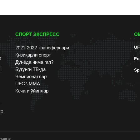
СПОРТ ЭКСПРЕСС
О
UF
2021-2022 трансферлари
Қизиқарли спорт
к
Fu
Дунёда нима гап?
|
Бугунги ТВ-да
Sp
Чемпионатлар
UFC \ ММА
Кечаги ўйинлар
s
up
tact us