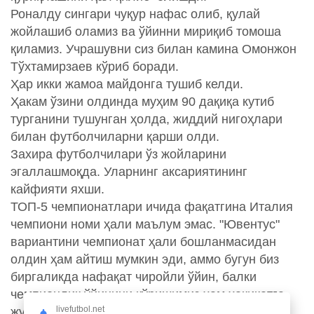
Роналду сингари чуқур нафас олиб, қулай
жойлашиб оламиз ва ўйинни мириқиб томоша
қиламиз. Учрашувни сиз билан камина Омонжон
Тўхтамирзаев кўриб боради.
Ҳар икки жамоа майдонга тушиб келди.
Ҳакам ўзини олдинда муҳим 90 дақиқа кутиб
турганини тушунган ҳолда, жиддий нигоҳлари
билан футболчиларни қарши олди.
Захира футболчилари ўз жойларини
эгаллашмоқда. Уларнинг аксариятининг
кайфияти яхши.
ТОП-5 чемпионатлари ичида фақатгина Италия
чемпиони номи ҳали маълум эмас. "Ювентус"
вариантини чемпионат ҳали бошланмасидан
олдин ҳам айтиш мумкин эди, аммо бугун биз
биргаликда нафақат чиройли ўйин, балки
чемпионлик ўйинини кўришимиз ҳам ҳақиқатга
livefutbol.net
жуда яқин. Ҳар ҳолда аввалги турда