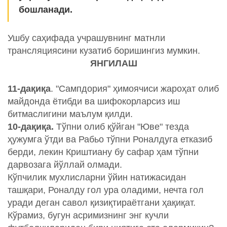
бошланади.
Ушбу саҳифада учрашувнинг матнли
трансляциясини кузатиб боришингиз мумкин.
ЯНГИЛАШ
11-дақиқа
. "Сампдория" ҳимоячиси жароҳат олиб
майдонда ётибди ва шифокорларсиз иш
битмаслигини маълум қилди.
10-дақиқа.
Тўпни олиб қўйган "Юве" тезда
ҳужумга ўтди ва Рабьо тўпни Роналдуга етказиб
берди, лекин Криштиану бу сафар ҳам тўпни
дарвозага йўллай олмади.
Кўпчилик мухлисларни ўйин натижасидан
ташқари, Роналду гол ура оладими, нечта гол
уради деган савол қизиқтираётгани ҳақиқат.
Кўрамиз, бугун асримизнинг энг кучли