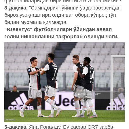
футболчиларидан бири ниятига ета олармикин?
8-дақиқа.
"Сампдория" ўйинни ўз дарвозасидан
бироз узоқлаштира олди ва тобора кўпроқ тўп
билан муомала қилмоқда.
"Ювентус" футболчилари ўйиндан аввал
голни нишонлашни такрорлаб олишди чоғи.
5-дақиқа.
Яна Роналду. Бу сафар CR7 зарба