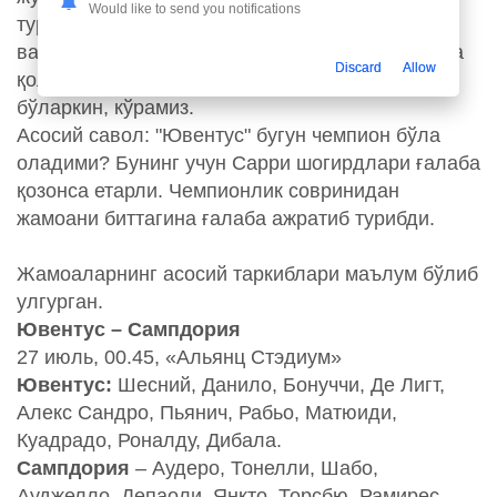
Would like to send you notifications
туринликлар омадсизликка учраганини мухлис
ва мутахассислар чемпионликни уй учрашувига
Discard
Allow
қолдириш билан изоҳлашди. Амалда қандай
бўларкин, кўрамиз.
Асосий савол: "Ювентус" бугун чемпион бўла
оладими? Бунинг учун Сарри шогирдлари ғалаба
қозонса етарли. Чемпионлик совринидан
жамоани биттагина ғалаба ажратиб турибди.
Жамоаларнинг асосий таркиблари маълум бўлиб
улгурган.
Ювентус – Сампдория
27 июль, 00.45, «Альянц Стэдиум»
Ювентус:
Шесний, Данило, Бонуччи, Де Лигт,
Алекс Сандро, Пьянич, Рабьо, Матюиди,
Куадрадо, Роналду, Дибала.
Сампдория
– Аудеро, Тонелли, Шабо,
Ауджелло, Депаоли, Янкто, Торсбю, Рамирес,