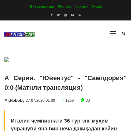
Биз ҳақимизда
Реклама
Контакт
Х-сайт
А Серия. "Ювентус" - "Сампдория"
0:0 (Матнли трансляция)
Mr.NoBoDy
27.07.2020 01:00
1269
30
Италия чемпионати 36-тур энг муҳим
учрашуви яна бир неча дақиқадан кейин