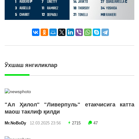
Ўхшаш янгиликлар
"Ал Ҳилол" "Ливерпуль" етакчисига катта
маош таклиф қилди
Mr.NoBoDy
12.03.2025 23:56
2715
47