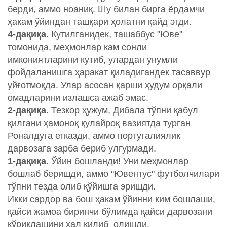
берди, аммо ноаниқ. Шу билан бирга ёрдамчи
ҳакам ўйиндан ташқари ҳолатни қайд этди.
4-дақиқа
. Кутилганидек, ташаббус "Юве"
томонида, меҳмонлар кам сонли
имкониятларини кутиб, улардан унумли
фойдаланишга ҳаракат қиладигандек тасаввур
уйғотмоқда. Улар асосан қарши ҳудум орқали
омадларини излашса ажаб эмас.
2-дақиқа.
Тезкор ҳужум, Дибала тўпни қабул
қилгани ҳамоноқ қулайроқ вазиятда турган
Роналдуга етказди, аммо португалиялик
дарвозага зарба бериб улгурмади.
1-дақиқа.
Ўйин бошланди! Уни меҳмонлар
бошлаб беришди, аммо "Ювентус" футболчилари
тўпни тезда олиб қўйишга эришди.
Икки сардор ва бош ҳакам ўйинни ким бошлаши,
қайси жамоа биринчи бўлимда қайси дарвозани
қўриқлашини ҳал қилиб олишди.