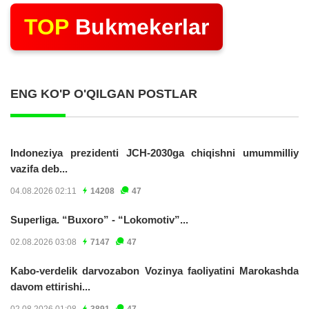
TOP
Bukmekerlar
ENG KO'P O'QILGAN POSTLAR
Indoneziya prezidenti JCH-2030ga chiqishni umummilliy
vazifa deb...
04.08.2026 02:11
14208
47
Superliga. “Buxoro” - “Lokomotiv”...
02.08.2026 03:08
7147
47
Kabo-verdelik darvozabon Vozinya faoliyatini Marokashda
davom ettirishi...