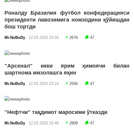
Роналду Бразилия футбол конфедерацияси
президенти лавозимига номзодини қўйишдан
бош тортди
Mr.NoBoDy
12.03.2025 23:55
2676
47
"Арсенал" икки ярим ҳимоячи билан
шартнома имзолашга яқин
Mr.NoBoDy
12.03.2025 23:24
2556
47
"Нефтчи" тақдимот маросими ўтказди
Mr.NoBoDy
12.03.2025 22:48
2808
47