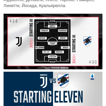
Линетти, Йосида, Куальярелла.