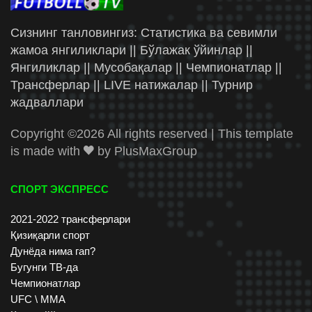
Сизнинг танловингиз: Статистика ва севимли
жамоа янгиликлари || Бўлажак ўйинлар ||
Янгиликлар || Мусобақалар || Чемпионатлар ||
Трансферлар || LIVE натижалар || Турнир
жадваллари
Copyright ©
2026 All rights reserved | This template
is made with
by
PlusMaxGroup
СПОРТ ЭКСПРЕСС
2021-2022 трансферлари
Қизиқарли спорт
Дунёда нима гап?
Бугунги ТВ-да
Чемпионатлар
UFC \ ММА