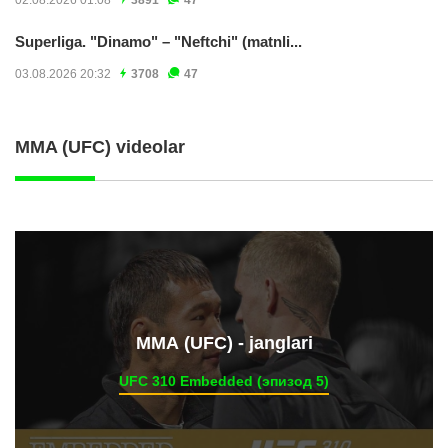
02.08.2026 01:08
3891
47
Superliga. "Dinamo" – "Neftchi" (matnli...
03.08.2026 20:32
3708
47
MMA (UFC) videolar
ММА (UFC) - janglari
UFC 310 Embedded (эпизод 5)