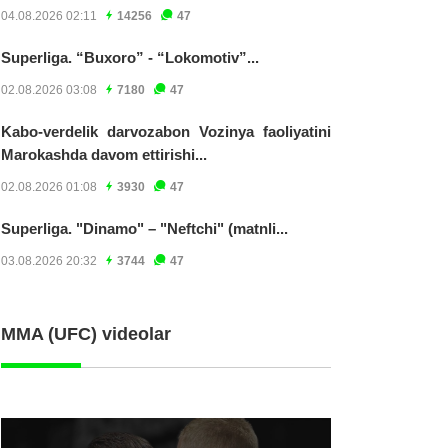
04.08.2026 02:11
14256
47
Superliga. “Buxoro” - “Lokomotiv”...
02.08.2026 03:08
7180
47
Kabo-verdelik darvozabon Vozinya faoliyatini
Marokashda davom ettirishi...
02.08.2026 01:08
3930
47
Superliga. "Dinamo" – "Neftchi" (matnli...
03.08.2026 20:32
3744
47
MMA (UFC) videolar