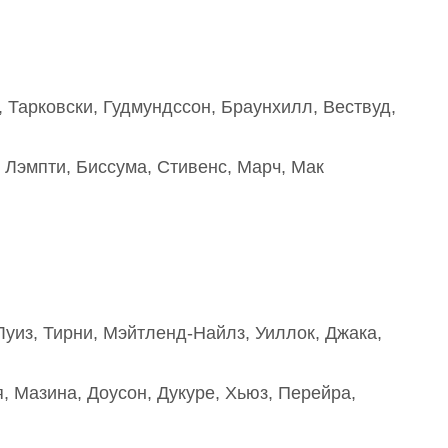
, Тарковски, Гудмундссон, Браунхилл, Вествуд,
, Лэмпти, Биссума, Стивенс, Марч, Мак
уиз, Тирни, Мэйтленд-Найлз, Уиллок, Джака,
, Мазина, Доусон, Дукуре, Хьюз, Перейра,