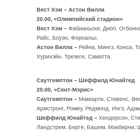
Вест Хэм – Астон Вилла
20.00, «Олимпийский стадион»
Вест Хэм –
Фабианьски, Диоп, Огбонна
Райс, Боуэн, Форнальс.
Астон Вилла –
Рейна, Мингз, Конса, Т
Хурихэйн, Трезеге, Саматта.
Саутгемптон – Шеффилд Юнайтед
20.00, «Сент-Мэрис»
Саутгемптон –
Маккарти, Стивенс, Ве
Армстронг, Ромеу, Редмонд, Ингз, Адам
Шеффилд Юнайтед –
Хендерсон, Сти
Ландстрем, Берге, Башем, Макберни, 