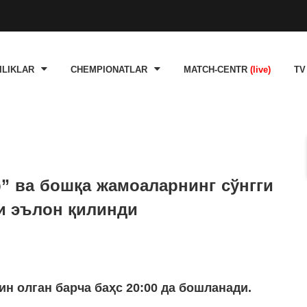
ILIKLAR
CHEMPIONATLAR
MATCH-CENTR
(live)
TV
р” ва бошқа жамоаларнинг сўнгги
ри эълон қилинди
ин олган барча баҳс 20:00 да бошланади.