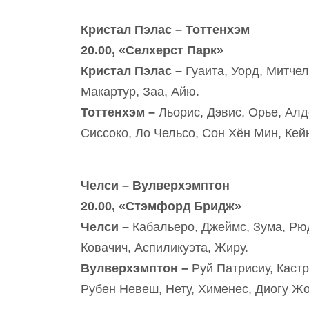
Кристал Пэлас – Тоттенхэм
20.00, «Селхерст Парк»
Кристал Пэлас –
Гуаита, Уорд, Митчел
Макартур, Заа, Айю.
Тоттенхэм –
Льорис, Дэвис, Орье, Алд
Сиссоко, Ло Чельсо, Сон Хён Мин, Кей
Челси – Вулверхэмптон
20.00, «Стэмфорд Бридж»
Челси –
Кабальеро, Джеймс, Зума, Рю
Ковачич, Аспиликуэта, Жиру.
Вулверхэмптон –
Руй Патрисиу, Кастр
Рубен Невеш, Нету, Хименес, Диогу Жо