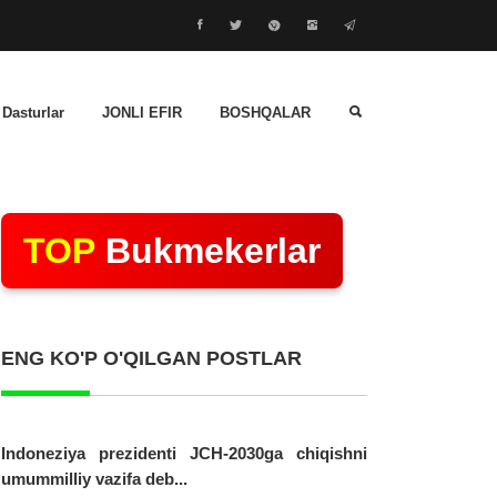
 Dasturlar
JONLI EFIR
BOSHQALAR
TOP
Bukmekerlar
ENG KO'P O'QILGAN POSTLAR
Indoneziya prezidenti JCH-2030ga chiqishni
umummilliy vazifa deb...