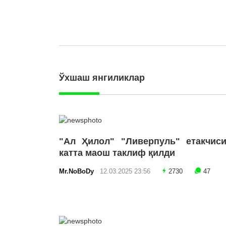
Ўхшаш янгиликлар
"Ал Ҳилол" "Ливерпуль" етакчиси
катта маош таклиф қилди
Mr.NoBoDy
12.03.2025 23:56
2730
47