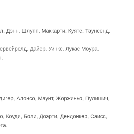
л, Дэнн, Шлупп, Маккарти, Куяте, Таунсенд,
ервейрелд, Дайер, Уинкс, Лукас Моура,
н.
дигер, Алонсо, Маунт, Жоржиньо, Пулишич,
о, Коуди, Боли, Доэрти, Дендонкер, Саисс,
та.