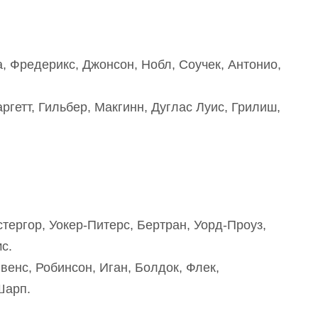
, Фредерикс, Джонсон, Нобл, Соучек, Антонио,
аргетт, Гильбер, Макгинн, Дуглас Луис, Грилиш,
стергор, Уокер-Питерс, Бертран, Уорд-Проуз,
с.
венс, Робинсон, Иган, Болдок, Флек,
Шарп.