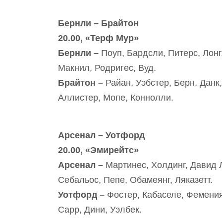
Бернли – Брайтон
20.00, «Терф Мур»
Бернли –
Поуп, Бардсли, Питерс, Лонг
Макнил, Родригес, Вуд.
Брайтон –
Райан, Уэбстер, Берн, Данк
Аллистер, Мопе, Коннолли.
Арсенал – Уотфорд
20.00, «Эмирейтс»
Арсенал –
Мартинес, Холдинг, Давид Л
Себальос, Пепе, Обамеянг, Ляказетт.
Уотфорд –
Фостер, Кабаселе, Фемения
Сарр, Дини, Уэлбек.