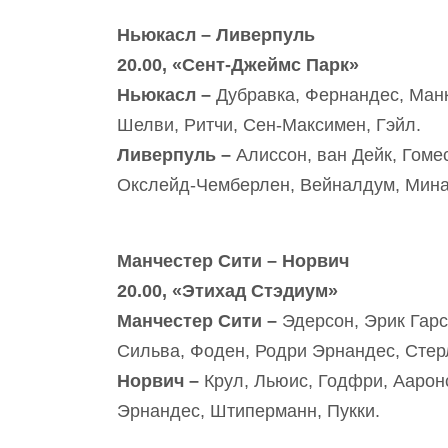
Ньюкасл – Ливерпуль
20.00, «Сент-Джеймс Парк»
Ньюкасл –
Дубравка, Фернандес, Манк
Шелви, Ритчи, Сен-Максимен, Гэйл.
Ливерпуль –
Алиссон, ван Дейк, Гомес
Окслейд-Чемберлен, Вейналдум, Мина
Манчестер Сити – Норвич
20.00, «Этихад Стэдиум»
Манчестер Сити –
Эдерсон, Эрик Гарс
Сильва, Фоден, Родри Эрнандес, Стер
Норвич –
Крул, Льюис, Годфри, Аарон
Эрнандес, Штиперманн, Пукки.