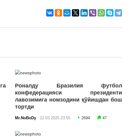
га
Роналду Бразилия футбол
конфедерацияси президенти
лавозимига номзодини қўйишдан бош
тортди
Mr.NoBoDy
12.03.2025 23:55
2694
47