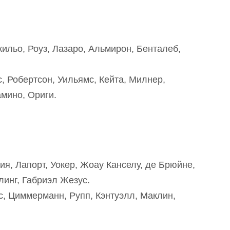
ильо, Роуз, Лазаро, Альмирон, Бенталеб,
, Робертсон, Уильямс, Кейта, Милнер,
мино, Ориги.
ия, Лапорт, Уокер, Жоау Канселу, де Брюйне,
линг, Габриэл Жезус.
с, Циммерманн, Рупп, Кэнтуэлл, Маклин,