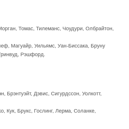
Морган, Томас, Тилеманс, Чоудури, Олбрайтон,
еф, Магуайр, Уильямс, Уан-Биссака, Бруну
Гринвуд, Рэшфорд.
н, Брэнтуэйт, Дэвис, Сигурдссон, Уолкотт,
о, Кук, Брукс, Гослинг, Лерма, Соланке,