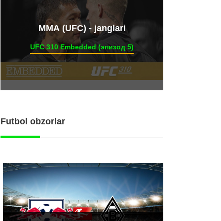
ММА (UFC) - janglari
UFC 310 Embedded (эпизод 5)
Futbol obzorlar