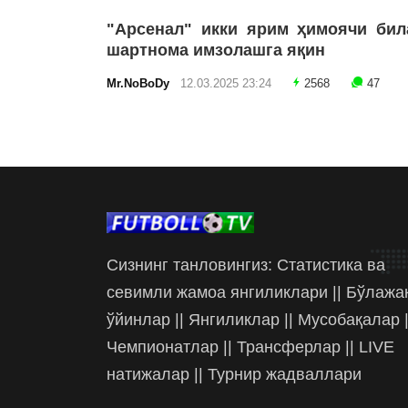
"Арсенал" икки ярим ҳимоячи бил
шартнома имзолашга яқин
Mr.NoBoDy
12.03.2025 23:24
2568
47
Сизнинг танловингиз: Статистика ва
севимли жамоа янгиликлари || Бўлажа
ўйинлар || Янгиликлар || Мусобақалар |
Чемпионатлар || Трансферлар || LIVE
натижалар || Турнир жадваллари