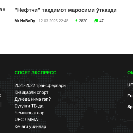
ан
"Нефтчи" тақдимот маросими ўтказди
Mr.NoBoDy
12.03.2025 22:48
2820
47
СПОРТ ЭКСПРЕСС
О
UF
2021-2022 трансферлари
Қизиқарли спорт
к
Fu
Дунёда нима гап?
|
Бугунги ТВ-да
Sp
Чемпионатлар
UFC \ ММА
Кечаги ўйинлар