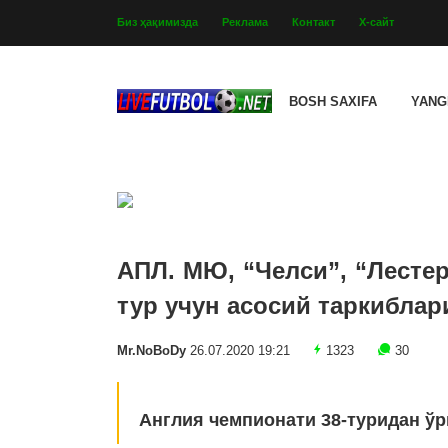
Биз ҳақимизда
Реклама
Контакт
Х-сайт
BOSH SAXIFA
YANG
АПЛ. МЮ, “Челси”, “Лесте
тур учун асосий таркибла
Mr.NoBoDy
26.07.2020 19:21
1323
30
Англия чемпионати 38-туридан ўр