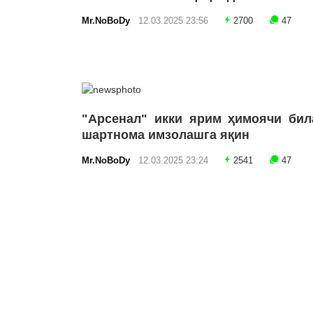
Mr.NoBoDy
12.03.2025 23:56
2700
47
"Арсенал" икки ярим ҳимоячи бил
шартнома имзолашга яқин
Mr.NoBoDy
12.03.2025 23:24
2541
47