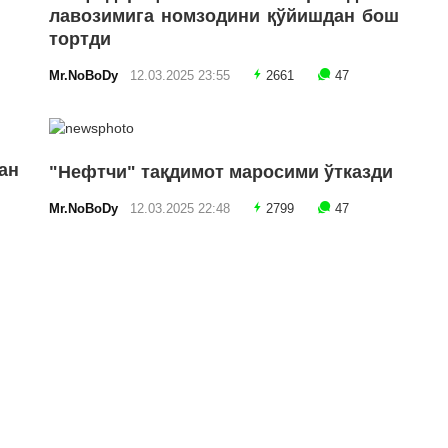
лавозимига номзодини қўйишдан бош
тортди
Mr.NoBoDy
12.03.2025 23:55
2661
47
ан
"Нефтчи" тақдимот маросими ўтказди
Mr.NoBoDy
12.03.2025 22:48
2799
47