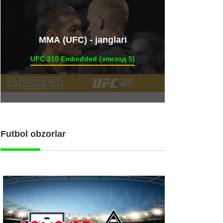
ММА (UFC) - janglari
UFC 310 Embedded (эпизод 5)
Futbol obzorlar