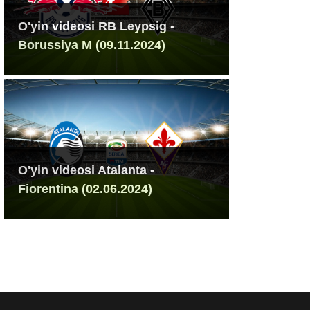
O'yin videosi RB Leypsig -
Borussiya M (09.11.2024)
O'yin videosi Atalanta -
Fiorentina (02.06.2024)