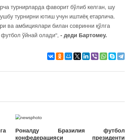
арча турнирларда фаворит бўлиб келган, шу
шбу турнирни ютиш учун иштиёқ етарлича.
ри ва амбициялари билан совринни қўлга
 футбол ўйнай олади",
- деди Бартомеу.
га
Роналду Бразилия футбол
конфедерацияси президенти