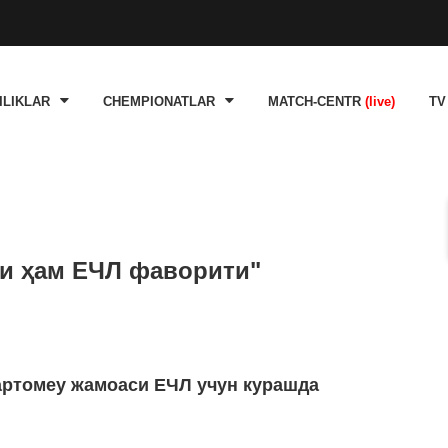
ILIKLAR
CHEMPIONATLAR
MATCH-CENTR
(live)
TV
ли ҳам ЕЧЛ фаворити"
артомеу жамоаси ЕЧЛ учун курашда