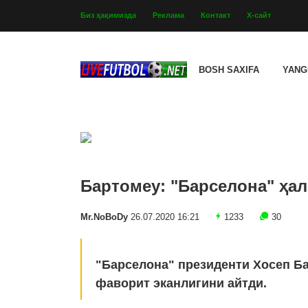
Биз ҳақимизда
Реклама
Контакт
Х-сайт
BOSH SAXIFA
YANG
Бартомеу: "Барселона" ҳа
Mr.NoBoDy
26.07.2020 16:21
1233
30
"Барселона" президенти Хосеп Б
фаворит эканлигини айтди.