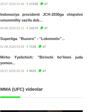
28.07.2026 01:56
17318
47
Indoneziya prezidenti JCH-2030ga chiqishni
umummilliy vazifa deb...
04.08.2026 02:11
14175
47
Superliga. “Buxoro” - “Lokomotiv”...
02.08.2026 03:08
7135
47
Mirko Yyelichich: "Birinchi bo'limni juda
yomon...
28.07.2026 00:24
4531
47
MMA (UFC) videolar