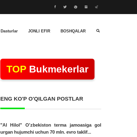
 Dasturlar
JONLI EFIR
BOSHQALAR
TOP
Bukmekerlar
ENG KO'P O'QILGAN POSTLAR
"Al Hilol" O'zbekiston terma jamoasiga gol
urgan hujumchi uchun 70 mln. evro taklif...