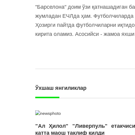
"Барселона" доим ўзи қатнашадиган б
жумладан ЕЧЛда ҳам. Футболчиларда у
Ҳозирги пайтда футболчиларни иқтидо
кирита оламиз. Асосийси - жамоа яхши
Ўхшаш янгиликлар
"Ал Ҳилол" "Ливерпуль" етакчиси
катта маош таклиф қилди