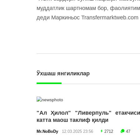
муддатлик шартномам бор, фаолиятимн
деди Маркиньос Transfermarktweb.com 
Ўхшаш янгиликлар
"Ал Ҳилол" "Ливерпуль" етакчиси
катта маош таклиф қилди
Mr.NoBoDy
12.03.2025 23:56
2712
47