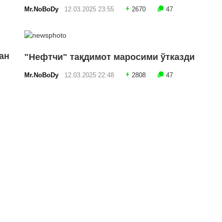
Mr.NoBoDy
12.03.2025 23:55
2670
47
ан
"Нефтчи" тақдимот маросими ўтказди
Mr.NoBoDy
12.03.2025 22:48
2808
47