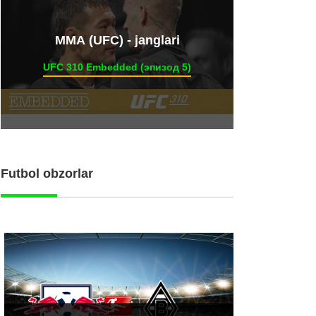
ММА (UFC) - janglari
UFC 310 Embedded (эпизод 5)
Futbol obzorlar