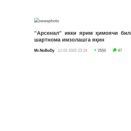
"Арсенал" икки ярим ҳимоячи бил
шартнома имзолашга яқин
Mr.NoBoDy
12.03.2025 23:24
2550
47