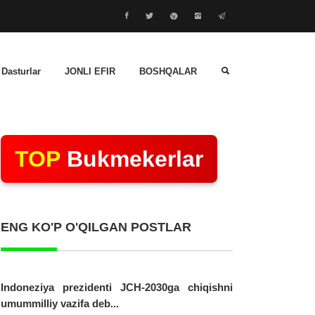
 Dasturlar
JONLI EFIR
BOSHQALAR
TOP
Bukmekerlar
ENG KO'P O'QILGAN POSTLAR
Indoneziya prezidenti JCH-2030ga chiqishni
umummilliy vazifa deb...