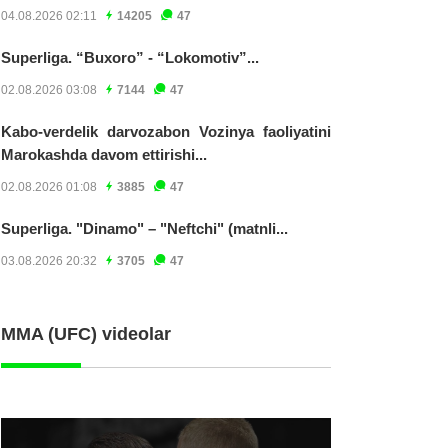
04.08.2026 02:11
14205
47
Superliga. “Buxoro” - “Lokomotiv”...
02.08.2026 03:08
7144
47
Kabo-verdelik darvozabon Vozinya faoliyatini
Marokashda davom ettirishi...
02.08.2026 01:08
3885
47
Superliga. "Dinamo" – "Neftchi" (matnli...
03.08.2026 20:32
3705
47
MMA (UFC) videolar