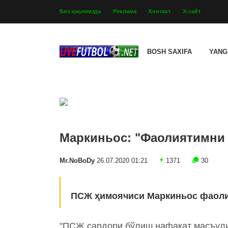
Биз ҳақимизда
Реклама
Контакт
Х-сайт
BOSH SAXIFA
YANG
Маркиньос: "Фаолиятимни
Mr.NoBoDy
26.07.2020 01:21
1371
30
ПСЖ ҳимоячиси Маркиньос фаолия
"ПСЖ сардори бўлиш нафақат масъулия