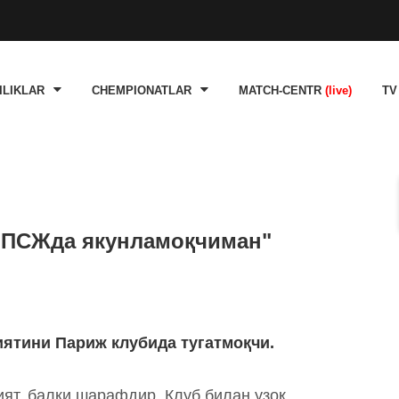
ILIKLAR
CHEMPIONATLAR
MATCH-CENTR
(live)
TV
 ПСЖда якунламоқчиман"
тини Париж клубида тугатмоқчи.
т, балки шарафдир. Клуб билан узоқ