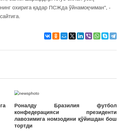
инг охирига қадар ПСЖда ўйнамоқчиман", -
сайтига.
га
Роналду Бразилия футбол
конфедерацияси президенти
лавозимига номзодини қўйишдан бош
тортди