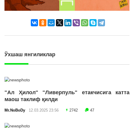
Ўхшаш янгиликлар
"Ал Ҳилол" "Ливерпуль" етакчисига катта
маош таклиф қилди
Mr.NoBoDy
12.03.2025 23:56
2742
47