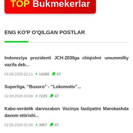
TOP
Bukmekerlar
ENG KO'P O'QILGAN POSTLAR
Indoneziya prezidenti JCH-2030ga chiqishni umummilliy
vazifa deb...
04.08.2026 02:11
14280
47
Superliga. “Buxoro” - “Lokomotiv”...
02.08.2026 03:08
7225
47
Kabo-verdelik darvozabon Vozinya faoliyatini Marokashda
davom ettirishi...
02.08.2026 01:08
3957
47