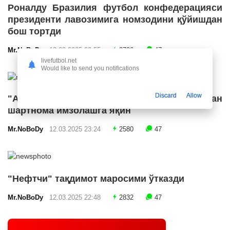
Роналду Бразилия футбол конфедерацияси
президенти лавозимига номзодини қўйишдан
бош тортди
Mr.NoBoDy
12.03.2025 23:55
2706
47
livefutbol.net
Would like to send you notifications
Discard
Allow
"Арсенал" икки ярим ҳимоячи билан
шартнома имзолашга яқин
Mr.NoBoDy
12.03.2025 23:24
2580
47
"Нефтчи" тақдимот маросими ўтказди
Mr.NoBoDy
12.03.2025 22:48
2832
47