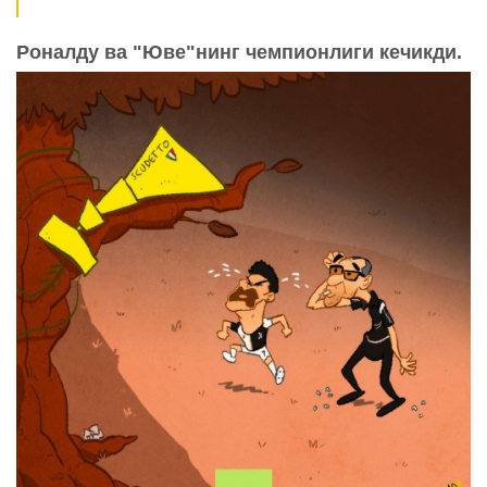
Роналду ва "Юве"нинг чемпионлиги кечикди
.