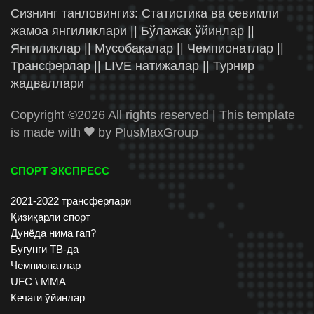
Сизнинг танловингиз: Статистика ва севимли
жамоа янгиликлари || Бўлажак ўйинлар ||
Янгиликлар || Мусобақалар || Чемпионатлар ||
Трансферлар || LIVE натижалар || Турнир
жадваллари
Copyright ©
2026 All rights reserved | This template
is made with
by
PlusMaxGroup
СПОРТ ЭКСПРЕСС
2021-2022 трансферлари
Қизиқарли спорт
Дунёда нима гап?
Бугунги ТВ-да
Чемпионатлар
UFC \ ММА
Кечаги ўйинлар