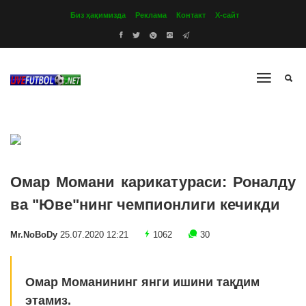
Биз ҳақимизда
Реклама
Контакт
Х-сайт
Омар Момани карикатураси: Роналду
ва "Юве"нинг чемпионлиги кечикди
Mr.NoBoDy
25.07.2020 12:21
1062
30
Омар Моманининг янги ишини тақдим
этамиз.