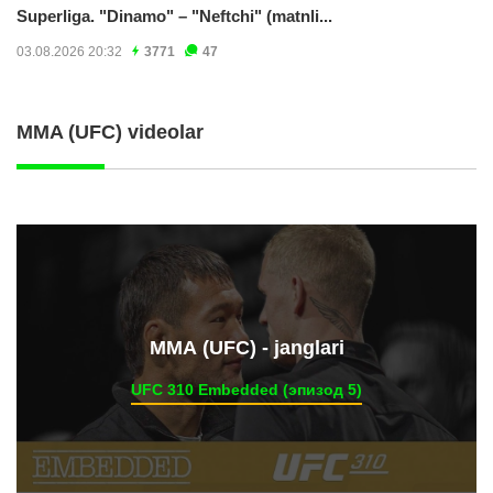
Superliga. "Dinamo" – "Neftchi" (matnli...
03.08.2026 20:32
3771
47
MMA (UFC) videolar
ММА (UFC) - janglari
UFC 310 Embedded (эпизод 5)