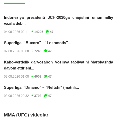
Indoneziya prezidenti JCH-2030ga chiqishni umummilliy
vazifa deb...
04.08.2026 02:11
14295
47
Superliga. “Buxoro” - “Lokomotiv”...
02.08.2026 03:08
7246
47
Kabo-verdelik darvozabon Vozinya faoliyatini Marokashda
davom ettirishi...
02.08.2026 01:08
4002
47
Superliga. "Dinamo" – "Neftchi" (matnli...
03.08.2026 20:32
3798
47
MMA (UFC) videolar