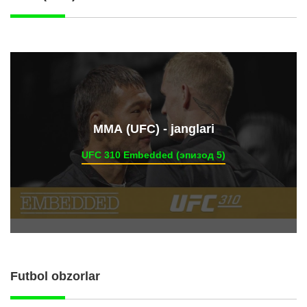
ММА (UFC) - janglari
UFC 310 Embedded (эпизод 5)
Futbol obzorlar