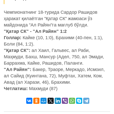
Чемпионатнинг 18-турида Сардор Рашидов
ҳаракат қилаётган "Қатар СК" жамоаси ўз
майдонида "Ал Райян"га мағлуб бўлди.
"Қатар СК" - "Ал Райян" 1:2
Голлар:
Кайке (10, 1:0), Брахими (40-пен, 1:1),
Боли (84, 1:2).
"Қатар СК":
ал Хаил, Гальвес, ал Раби,
Маҳмуди, Бахш, Мансур (Адел, 750, ал Эмади,
Баррахма, Кайке, Рашидов, Паланги.
"Ал Райян":
Бакер, Траоре, Меркадо, Исмоил,
ал Сайид (Куинтана, 72), Муфтах, Хатем, Ком,
Авад (ал Харази, 46), Брахими.
Четлатиш:
Махмуди (87)