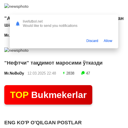
"Арсенал" икки ярим ҳимоячи билан
livefutbol.net
шартнома имзолашга яқин
Would like to send you notifications
Mr.NoBoDy
12.03.2025 23:24
2583
47
Discard
Allow
"Нефтчи" тақдимот маросими ўтказди
Mr.NoBoDy
12.03.2025 22:48
2838
47
TOP
Bukmekerlar
ENG KO'P O'QILGAN POSTLAR