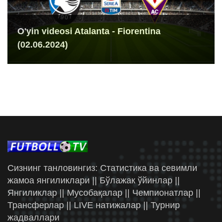
O'yin videosi Atalanta - Fiorentina
(02.06.2024)
Сизнинг танловингиз: Статистика ва севимли
жамоа янгиликлари || Бўлажак ўйинлар ||
Янгиликлар || Мусобақалар || Чемпионатлар ||
Трансферлар || LIVE натижалар || Турнир
жадваллари