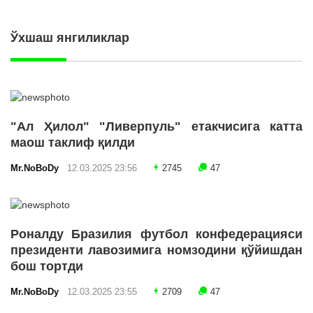
Ўхшаш янгиликлар
"Ал Ҳилол" "Ливерпуль" етакчисига катта
маош таклиф қилди
Mr.NoBoDy
12.03.2025 23:56
2745
47
Роналду Бразилия футбол конфедерацияси
президенти лавозимига номзодини қўйишдан
бош тортди
Mr.NoBoDy
12.03.2025 23:55
2709
47