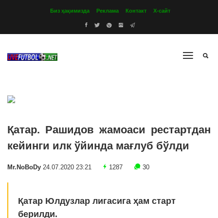
Биз ҳақимизда
Реклама
Контакт
Х-сайт
Қатар. Рашидов жамоаси рестартдан
кейинги илк ўйинда мағлуб бўлди
Mr.NoBoDy
24.07.2020 23:21
1287
30
Қатар Юлдузлар лигасига ҳам старт
берилди.