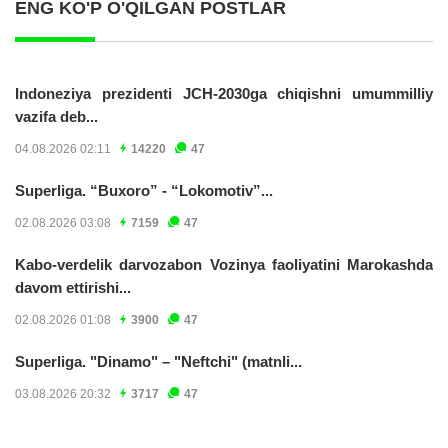
ENG KO'P O'QILGAN POSTLAR
Indoneziya prezidenti JCH-2030ga chiqishni umummilliy
vazifa deb...
04.08.2026 02:11
14220
47
Superliga. “Buxoro” - “Lokomotiv”...
02.08.2026 03:08
7159
47
Kabo-verdelik darvozabon Vozinya faoliyatini Marokashda
davom ettirishi...
02.08.2026 01:08
3900
47
Superliga. "Dinamo" – "Neftchi" (matnli...
03.08.2026 20:32
3717
47