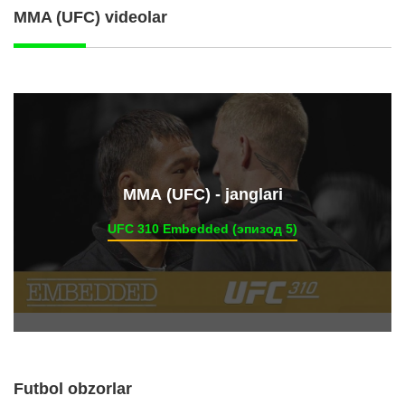
MMA (UFC) videolar
ММА (UFC) - janglari
UFC 310 Embedded (эпизод 5)
Futbol obzorlar