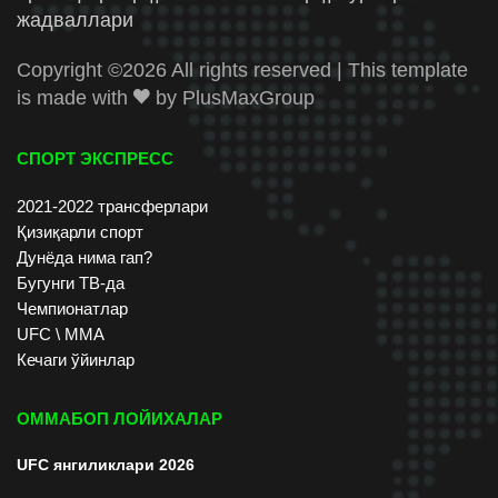
жадваллари
Copyright ©
2026 All rights reserved | This template
is made with
by
PlusMaxGroup
СПОРТ ЭКСПРЕСС
2021-2022 трансферлари
Қизиқарли спорт
Дунёда нима гап?
Бугунги ТВ-да
Чемпионатлар
UFC \ ММА
Кечаги ўйинлар
ОММАБОП ЛОЙИХАЛАР
UFC янгиликлари 2026