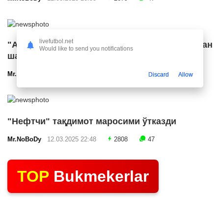
livefutbol.net
"Арсенал" икки ярим ҳимоячи билан
Would like to send you notifications
шартнома имзолашга яқин
Mr.NoBoDy
12.03.2025 23:24
2556
47
Discard
Allow
"Нефтчи" тақдимот маросими ўтказди
Mr.NoBoDy
12.03.2025 22:48
2808
47
TOP
Bukmekerlar