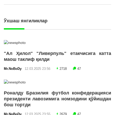
Ўхшаш янгиликлар
"Ал Ҳилол" "Ливерпуль" етакчисига катта
маош таклиф қилди
Mr.NoBoDy
12.03.2025 23:56
2718
47
Роналду Бразилия футбол конфедерацияси
президенти лавозимига номзодини қўйишдан
бош тортди
Mr.NoBoDy
12.03.2025 23:55
2679
47