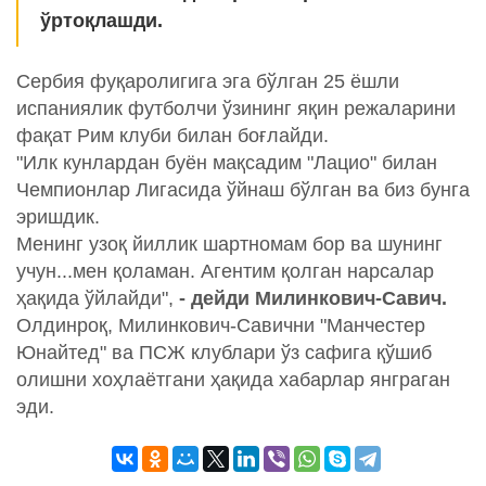
ўртоқлашди.
Сербия фуқаролигига эга бўлган 25 ёшли
испаниялик футболчи ўзининг яқин режаларини
фақат Рим клуби билан боғлайди.
"Илк кунлардан буён мақсадим "Лацио" билан
Чемпионлар Лигасида ўйнаш бўлган ва биз бунга
эришдик.
Менинг узоқ йиллик шартномам бор ва шунинг
учун...мен қоламан. Агентим қолган нарсалар
ҳақида ўйлайди",
- дейди Милинкович-Савич.
Олдинроқ, Милинкович-Савични "Манчестер
Юнайтед" ва ПСЖ клублари ўз сафига қўшиб
олишни хоҳлаётгани ҳақида хабарлар янграган
эди.