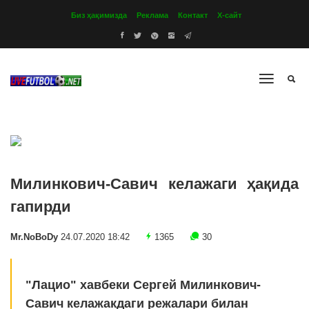
Биз ҳақимизда
Реклама
Контакт
Х-сайт
Милинкович-Савич келажаги ҳақида
гапирди
Mr.NoBoDy
24.07.2020 18:42
1365
30
"Лацио" хавбеки Сергей Милинкович-
Савич келажакдаги режалари билан