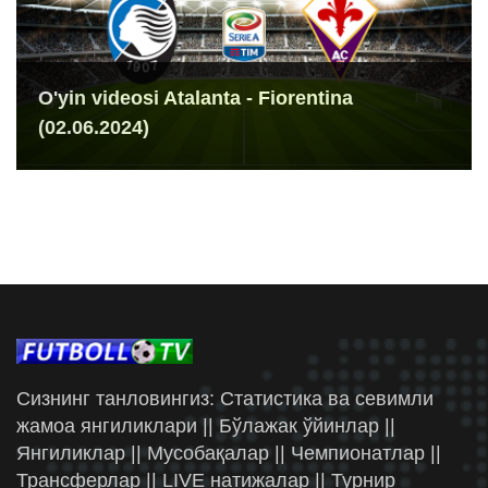
O'yin videosi Atalanta - Fiorentina
(02.06.2024)
Сизнинг танловингиз: Статистика ва севимли
жамоа янгиликлари || Бўлажак ўйинлар ||
Янгиликлар || Мусобақалар || Чемпионатлар ||
Трансферлар || LIVE натижалар || Турнир