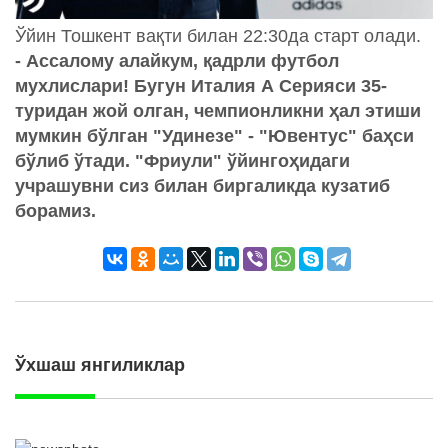
Ўйин Тошкент вақти билан 22:30да старт олади.
- Ассалому алайкум, қадрли футбол
мухлислари! Бугун Италия А Серияси 35-
туридан жой олган, чемпионликни ҳал этиши
мумкин бўлган "Удинезе" - "Ювентус" баҳси
бўлиб ўтади. "Фриули" ўйингоҳидаги
учрашувни сиз билан биргаликда кузатиб
борамиз.
Ўхшаш янгиликлар