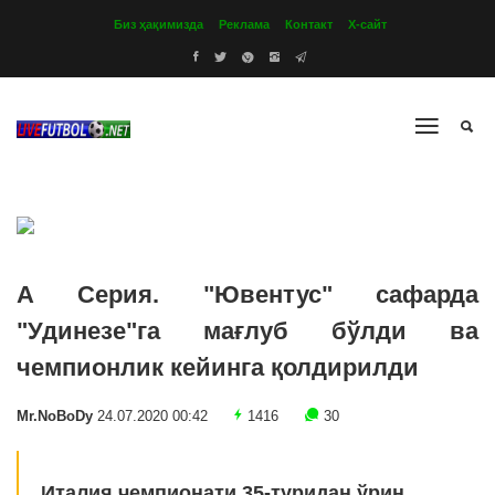
Биз ҳақимизда
Реклама
Контакт
Х-сайт
А Серия. "Ювентус" сафарда
"Удинезе"га мағлуб бўлди ва
чемпионлик кейинга қолдирилди
Mr.NoBoDy
24.07.2020 00:42
1416
30
Италия чемпионати 35-туридан ўрин