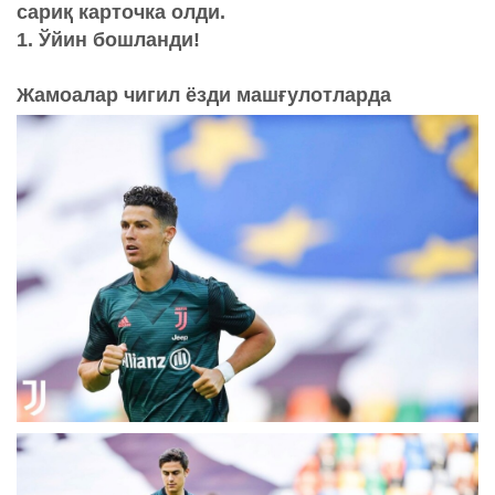
сариқ карточка олди.
1. Ўйин бошланди!
Жамоалар чигил ёзди машғулотларда