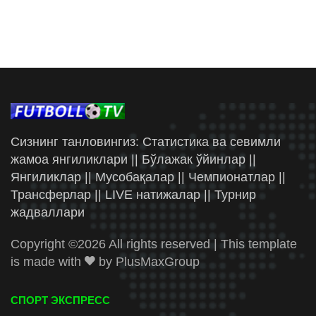
Сизнинг танловингиз: Статистика ва севимли
жамоа янгиликлари || Бўлажак ўйинлар ||
Янгиликлар || Мусобақалар || Чемпионатлар ||
Трансферлар || LIVE натижалар || Турнир
жадваллари
Copyright ©
2026 All rights reserved | This template
is made with
by
PlusMaxGroup
СПОРТ ЭКСПРЕСС