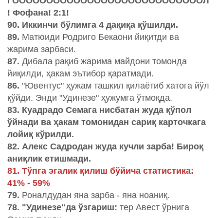
ГООООООООООООООООООООООООООООЛ
! Фофана! 2:1!
90. Иккинчи бўлимга 4 дақиқа қўшилди.
89.
Матюиди Родриго Бекаони йиқитди ва
жарима зарбаси.
87.
Дибала рақиб жарима майдони томонда
йиқилди, ҳакам эътибор қаратмади.
86.
"Ювентус" ҳужам ташкил қилаётиб хатога йўл
қўйди. Энди "Удинезе" ҳужумга ўтмоқда.
83. Куадрадо Семага нисбатан жуда қўпол
ўйнади ва ҳакам томонидан сариқ карточкага
лойиқ кўрилди.
82. Алекс Садродан жуда кучли зарба! Бироқ
аниқлик етишмади.
81. Тўпга эгалик қилиш бўйича статистика:
41% - 59%
79.
Роналдудан яна зарба - яна ноаниқ.
78. "Удинезе"да ўзгариш:
тер Авест ўрнига