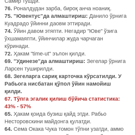
Самир тушди.
76.
Роналдудан зарба, бироқ анча ноаниқ.
75. "Ювентус"да алмаштириш:
Данило ўрнига
Куадрадо ўйинни даовм эттиради.
74.
Ўйин давом этяпти. Негадир "Юве" ўзига
ўхшамаяпти, ўйинчилар жуда чарчаган
кўринади.
72.
Ҳакам "time-ut" эълон қилди.
69. "Удинезе"да алмаштириш:
Зегелар ўрнига
Ларсен туширилди.
68. Зегеларга сариқ карточка кўрсатилди. У
Рабьога нисбатан қўпол ўйин намойиш
қилди.
67. Тўпга эгалик қилиш бўйича статистика:
43% - 57%
65.
Ҳакам қоида бузиш қайд этди. Рабьо
Несторовскини майдонга қулатди.
64.
Сема Окака Чука томон тўпни узатди, аммо