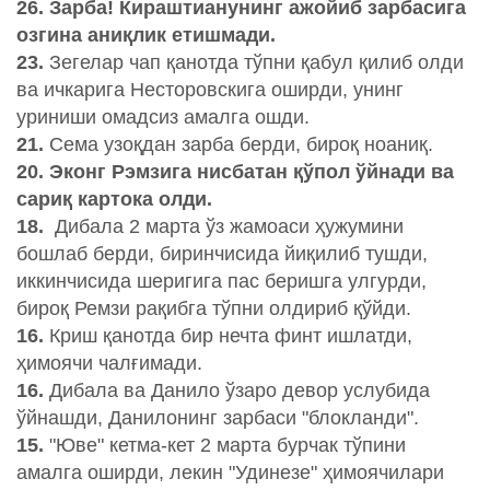
26. Зарба! Кираштианунинг ажойиб зарбасига
озгина аниқлик етишмади.
23.
Зегелар чап қанотда тўпни қабул қилиб олди
ва ичкарига Несторовскига оширди, унинг
уриниши омадсиз амалга ошди.
21.
Сема узоқдан зарба берди, бироқ ноаниқ.
20. Эконг Рэмзига нисбатан қўпол ўйнади ва
сариқ картока олди.
18.
Дибала 2 марта ўз жамоаси ҳужумини
бошлаб берди, биринчисида йиқилиб тушди,
иккинчисида шеригига пас беришга улгурди,
бироқ Ремзи рақибга тўпни олдириб қўйди.
16.
Криш қанотда бир нечта финт ишлатди,
ҳимоячи чалғимади.
16.
Дибала ва Данило ўзаро девор услубида
ўйнашди, Данилонинг зарбаси "блокланди".
15.
"Юве" кетма-кет 2 марта бурчак тўпини
амалга оширди, лекин "Удинезе" ҳимоячилари