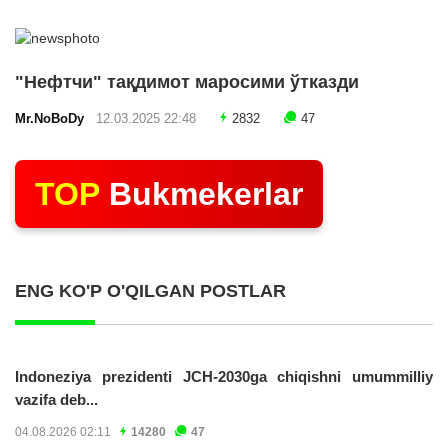
"Нефтчи" тақдимот маросими ўтказди
Mr.NoBoDy
12.03.2025 22:48
2832
47
TOP
Bukmekerlar
ENG KO'P O'QILGAN POSTLAR
Indoneziya prezidenti JCH-2030ga chiqishni umummilliy
vazifa deb...
04.08.2026 02:11
14280
47