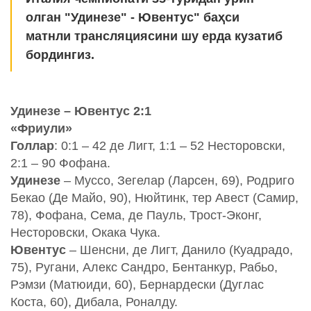
олган "Удинезе" - Ювентус" баҳси
матнли трансляциясини шу ерда кузатиб
бордингиз.
Удинезе – Ювентус 2:1
«Фриули»
Голлар
: 0:1 – 42 де Лигт, 1:1 – 52 Несторовски,
2:1 – 90 Фофана.
Удинезе
– Муссо, Зегелар (Ларсен, 69), Родриго
Бекао (Де Майо, 90), Нюйтинк, тер Авест (Самир,
78), Фофана, Сема, де Пауль, Трост-Эконг,
Несторовски, Окака Чука.
Ювентус
– Шенсни, де Лигт, Данило (Куадрадо,
75), Ругани, Алекс Сандро, Бентанкур, Рабьо,
Рэмзи (Матюиди, 60), Бернардески (Дуглас
Коста, 60), Дибала, Роналду.