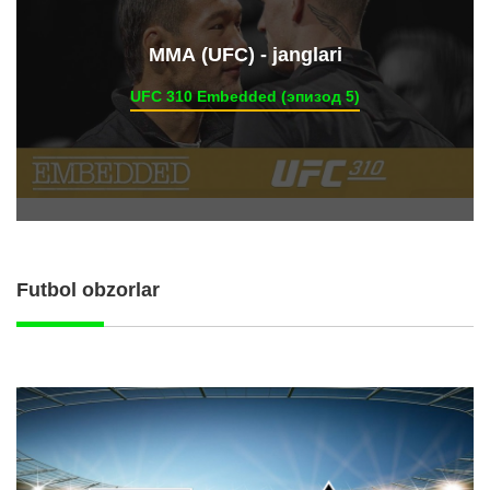
ММА (UFC) - janglari
UFC 310 Embedded (эпизод 5)
Futbol obzorlar