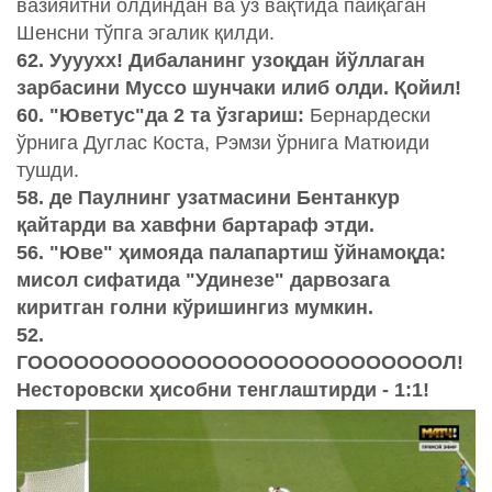
вазияитни олдиндан ва ўз вақтида пайқаган
Шенсни тўпга эгалик қилди.
62. Уууухх! Дибаланинг узоқдан йўллаган
зарбасини Муссо шунчаки илиб олди. Қойил!
60. "Юветус"да 2 та ўзгариш:
Бернардески
ўрнига Дуглас Коста, Рэмзи ўрнига Матюиди
тушди.
58. де Паулнинг узатмасини Бентанкур
қайтарди ва хавфни бартараф этди.
56. "Юве" ҳимояда палапартиш ўйнамоқда:
мисол сифатида "Удинезе" дарвозага
киритган голни кўришингиз мумкин.
52.
ГОООООООООООООООООООООООООООЛ!
Несторовски ҳисобни тенглаштирди - 1:1!