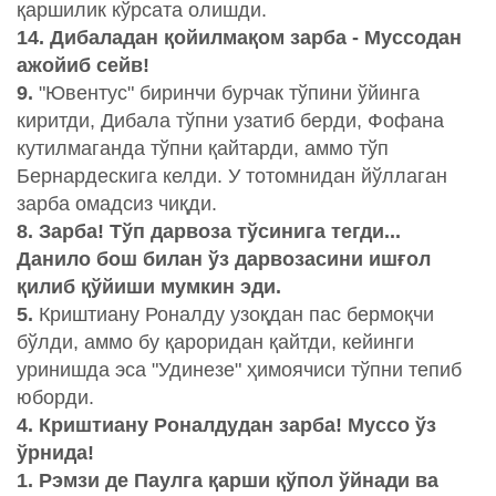
қаршилик кўрсата олишди.
14. Дибаладан қойилмақом зарба - Муссодан
ажойиб сейв!
9.
"Ювентус" биринчи бурчак тўпини ўйинга
киритди, Дибала тўпни узатиб берди, Фофана
кутилмаганда тўпни қайтарди, аммо тўп
Бернардескига келди. У тотомнидан йўллаган
зарба омадсиз чиқди.
8. Зарба! Тўп дарвоза тўсинига тегди...
Данило бош билан ўз дарвозасини ишғол
қилиб қўйиши мумкин эди.
5.
Криштиану Роналду узоқдан пас бермоқчи
бўлди, аммо бу қароридан қайтди, кейинги
уринишда эса "Удинезе" ҳимоячиси тўпни тепиб
юборди.
4. Криштиану Роналдудан зарба! Муссо ўз
ўрнида!
1. Рэмзи де Паулга қарши қўпол ўйнади ва