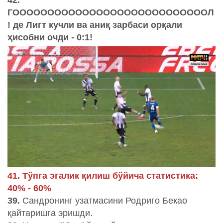
ГООООООООООООООООООООООООООООЛ
! де Лигт кучли ва аниқ зарбаси орқали
ҳисобни очди - 0:1!
41. Тўпга эгалик қилиш бўйича статистика:
40% - 60%
39.
Сандронинг узатмасини Родриго Бекао
қайтаришга эришди.