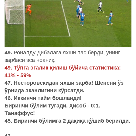
49.
Роналду Дибалага яхши пас берди, унинг
зарбаси эса ноаниқ.
49. Тўпга эгалик қилиш бўйича статистика:
41% - 59%
47. Несторовскидан яхши зарба! Шенсни ўз
ўрнида эканлигини кўрсатди.
46. Иккинчи тайм бошланди!
Биринчи бўлим тугади. Ҳисоб - 0:1.
Танаффус!
45. Биринчи бўлимга 2 дақиқа қўшиб берилди.
42.