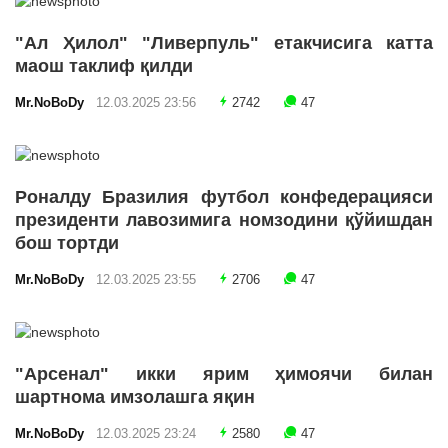
"Ал Ҳилол" "Ливерпуль" етакчисига катта
маош таклиф қилди
Mr.NoBoDy
12.03.2025 23:56
2742
47
Роналду Бразилия футбол конфедерацияси
президенти лавозимига номзодини қўйишдан
бош тортди
Mr.NoBoDy
12.03.2025 23:55
2706
47
"Арсенал" икки ярим ҳимоячи билан
шартнома имзолашга яқин
Mr.NoBoDy
12.03.2025 23:24
2580
47