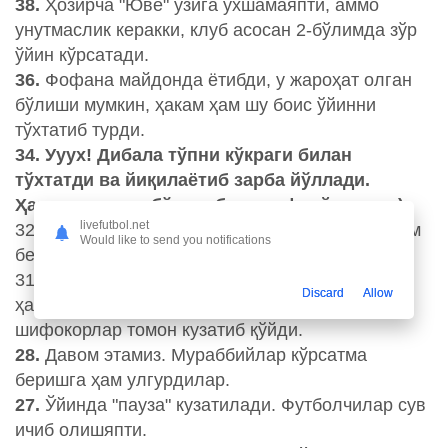
38.
Ҳозирча "Юве" ўзига ўхшамаяпти, аммо
унутмаслик керакки, клуб асосан 2-бўлимда зўр
ўйин кўрсатади.
36.
Фофана майдонда ётибди, у жароҳат олган
бўлиши мумкин, ҳакам ҳам шу боис ўйинни
тўхтатиб турди.
34. Ууух! Дибала тўпни кўкраги билан
тўхтатди ва йиқилаётиб зарба йўллади.
Ҳаммаси яхши бўлди, бироқ офсайд экан :)
livefutbol.net
32. Аарон майдонга қайтди ва жамаосига ёрдам
Would like to send you notifications
беришда давом этади.
31. Рэмзи тиббий ёрдамга муҳтожлиги боис
Discard
Allow
ҳакам ўйинни тўхтатиб, Ааронни майдон четига
шифокорлар томон кузатиб қўйди.
28.
Давом этамиз. Мураббийлар кўрсатма
беришга ҳам улгурдилар.
27.
Ўйинда "пауза" кузатилади. Футболчилар сув
ичиб олишяпти.