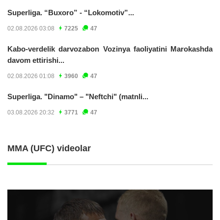
Superliga. “Buxoro” - “Lokomotiv”...
02.08.2026 03:08
7225
47
Kabo-verdelik darvozabon Vozinya faoliyatini Marokashda
davom ettirishi...
02.08.2026 01:08
3960
47
Superliga. "Dinamo" – "Neftchi" (matnli...
03.08.2026 20:32
3771
47
MMA (UFC) videolar