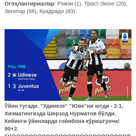
Огоҳлантиришлар
: Рэмзи (1), Трост-Эконг (20),
Зегелар (68), Куадрадо (83).
Ўйин тугади. "Удинезе" "Юве"ни ютди - 2:1.
Хизматингизда Шерзод Нурматов бўлди.
Кейинги ўйинларда ғойибона кўришгунча!
90+2.