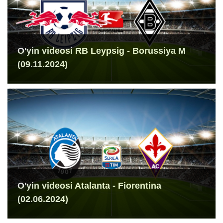
O'yin videosi RB Leypsig - Borussiya M
(09.11.2024)
O'yin videosi Atalanta - Fiorentina
(02.06.2024)