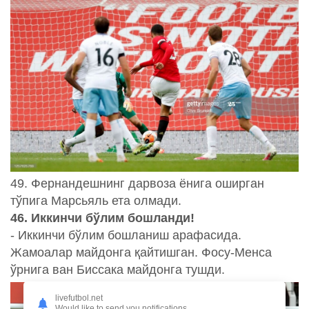
49. Фернандешнинг дарвоза ёнига оширган
тўпига Марсьяль ета олмади.
46. Иккинчи бўлим бошланди!
- Иккинчи бўлим бошланиш арафасида.
Жамоалар майдонга қайтишган. Фосу-Менса
ўрнига ван Биссака майдонга тушди.
livefutbol.net
Would like to send you notifications