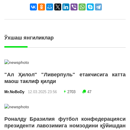
Ўхшаш янгиликлар
"Ал Ҳилол" "Ливерпуль" етакчисига катта
маош таклиф қилди
Mr.NoBoDy
12.03.2025 23:56
2703
47
Роналду Бразилия футбол конфедерацияси
президенти лавозимига номзодини қўйишдан