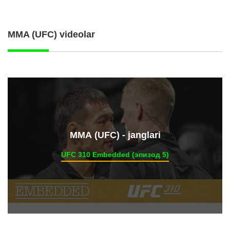
MMA (UFC) videolar
ММА (UFC) - janglari
UFC 310 Embedded (эпизод 5)