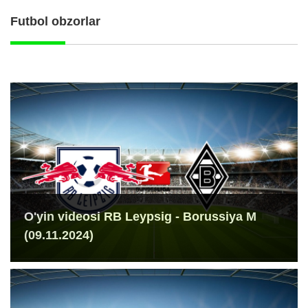
Futbol obzorlar
O'yin videosi RB Leypsig - Borussiya M
(09.11.2024)