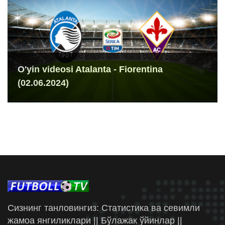
O'yin videosi Atalanta - Fiorentina
(02.06.2024)
Сизнинг танловингиз: Статистика ва севимли
жамоа янгиликлари || Бўлажак ўйинлар ||