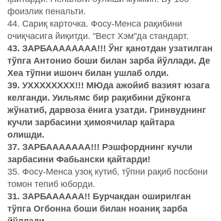
фоизлик пенальти.
44. Сариқ карточка. Фосу-Менса рақибини
очиқчасига йиқитди. "Вест Хэм"да стандарт.
43. ЗАРБАААААААА!!! Ўнг қанотдан узатилган
тўпга Антонио боши билан зарба йўллади. Де
Хеа тўпни ишонч билан ушлаб олди.
39. УХХХХХХХХ!!! МЮда ажойиб вазият юзага
келганди. Уильямс бир рақибини дўконга
жўнатиб, дарвоза ёнига узатди. Гринвуднинг
кучли зарбасини ҳимоячилар қайтара
олишди.
37. ЗАРБААААААА!!! Рэшфорднинг кучли
зарбасини Фабьански қайтарди!
35. Фосу-Менса узоқ кутиб, тўпни рақиб посбони
томон тепиб юборди.
31. ЗАРБАААААА!! Бурчакдан оширилган
тўпга Огбонна боши билан ноаниқ зарба