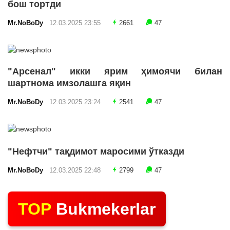
бош тортди
Mr.NoBoDy
12.03.2025 23:55
2661
47
"Арсенал" икки ярим ҳимоячи билан
шартнома имзолашга яқин
Mr.NoBoDy
12.03.2025 23:24
2541
47
"Нефтчи" тақдимот маросими ўтказди
Mr.NoBoDy
12.03.2025 22:48
2799
47
TOP
Bukmekerlar