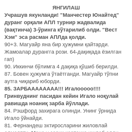
ЯНГИЛАШ
Учрашув якунланди! "Манчестер Юнайтед"
дуранг орқали АПЛ турнир жадвалида
(вақтинча) 3-ўринга кўтарилиб олди. "Вест
Хэм" эса расман АПЛда қолди.
90+3. Магуайр яна бир ҳужумни қайтарди.
Жамоалар дурангга рози. 64-дақиқада ёзилган
гап)
90. Иккинчи бўлимга 4 дақиқа қўшиб берилди.
87. Бовен ҳужумга ўтаётганди. Магуайр тўпни
аутга чиқариб юборди.
85. ЗАРБАААААААА!!! Игалооооо!!!!
Гринвуднинг пасидан кейин Игало ноқулай
равишда ноаниқ зарба йўллади.
84. Рэшфорд захирага олинди. Унинг ўрнида
Игало ўйнайди.
81. Фернандеш эхтиросларини жиловлай