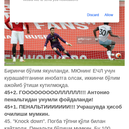
Discard
Allow
Биринчи бўлим якунланди. МЮнинг ЕЧЛ учун
курашаётганини инобатга олсак, иккинчи бўлим
ажойиб ўтиши кутилмоқда.
45+2. ГОООООООООЛЛЛЛЛЛ!!! Антонио
пенальтидан унумли фойдаланди!
45+1. ПЕНАЛЬТИИИИИИИ!!! Учрашувда ҳисоб
очилиши мумкин.
45. "Knock down". Погба тўпни қўли билан
қайтарди. Пенальти бўлиши мумкин. Бу 100