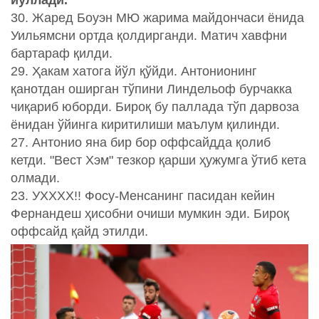
йўллади.
30. Жаред Боуэн МЮ жарима майдончаси ёнида
Уильямсни ортда қолдирганди. Матич хавфни
бартараф қилди.
29. Ҳакам хатога йўл қўйди. Антонионинг
қанотдан оширган тўпини Линдельоф бурчакка
чиқариб юборди. Бироқ бу паллада тўп дарвоза
ёнидан ўйинга киритилиши маълум қилинди.
27. Антонио яна бир бор оффсайдда қолиб
кетди. "Вест Хэм" тезкор қарши ҳужумга ўтиб кета
олмади.
23. УХХХХ!! Фосу-Менсанинг пасидан кейин
Фернандеш ҳисобни очиши мумкин эди. Бироқ
оффсайд қайд этилди.