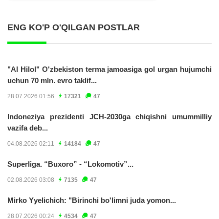
ENG KO'P O'QILGAN POSTLAR
"Al Hilol" O'zbekiston terma jamoasiga gol urgan hujumchi
uchun 70 mln. evro taklif...
28.07.2026 01:56
17321
47
Indoneziya prezidenti JCH-2030ga chiqishni umummilliy
vazifa deb...
04.08.2026 02:11
14184
47
Superliga. “Buxoro” - “Lokomotiv”...
02.08.2026 03:08
7135
47
Mirko Yyelichich: "Birinchi bo'limni juda yomon...
28.07.2026 00:24
4534
47