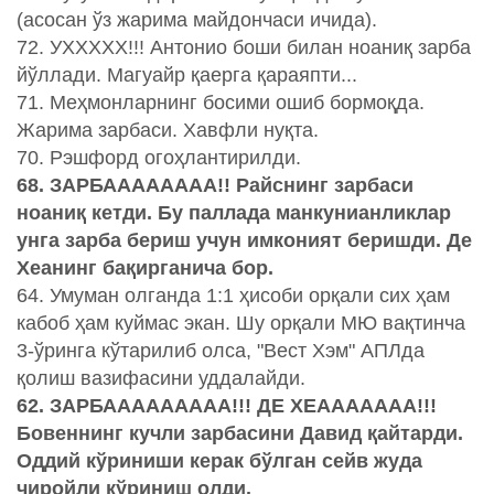
(асосан ўз жарима майдончаси ичида).
72. УХХХХХ!!! Антонио боши билан ноаниқ зарба
йўллади. Магуайр қаерга қараяпти...
71. Меҳмонларнинг босими ошиб бормоқда.
Жарима зарбаси. Хавфли нуқта.
70. Рэшфорд огоҳлантирилди.
68. ЗАРБАААААААА!! Райснинг зарбаси
ноаниқ кетди. Бу паллада манкунианликлар
унга зарба бериш учун имконият беришди. Де
Хеанинг бақирганича бор.
64. Умуман олганда 1:1 ҳисоби орқали сих ҳам
кабоб ҳам куймас экан. Шу орқали МЮ вақтинча
3-ўринга кўтарилиб олса, "Вест Хэм" АПЛда
қолиш вазифасини уддалайди.
62. ЗАРБААААААААА!!! ДЕ ХЕААААААА!!!
Бовеннинг кучли зарбасини Давид қайтарди.
Оддий кўриниши керак бўлган сейв жуда
чиройли кўриниш олди.