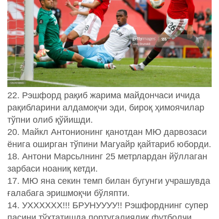
22. Рэшфорд рақиб жарима майдончаси ичида
рақибларини алдамоқчи эди, бироқ ҳимоячилар
тўпни олиб қўйишди.
20. Майкл Антонионинг қанотдан МЮ дарвозаси
ёнига оширган тўпини Магуайр қайтариб юборди.
18. Антони Марсьлнинг 25 метрлардан йўллаган
зарбаси ноаниқ кетди.
17. МЮ яна секин темп билан бугунги учрашувда
ғалабага эришмоқчи бўляпти.
14. УХХХХХХ!!! БРУНУУУУ!! Рэшфорднинг супер
пасини тўхтатишда португалиялик футболчи