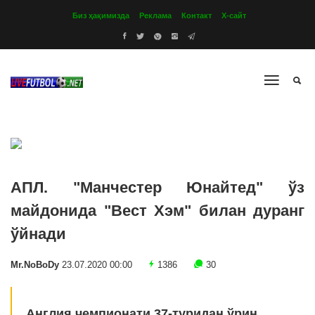
Биз ҳақимизда
Реклама
Контакт
Х-сайт
АПЛ. "Манчестер Юнайтед" ўз
майдонида "Вест Хэм" билан дуранг
ўйнади
Mr.NoBoDy
23.07.2020 00:00
1386
30
Англия чемпионати 37-туридан ўрин