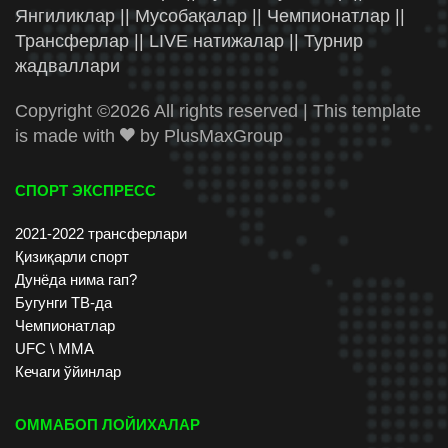
Янгиликлар || Мусобақалар || Чемпионатлар ||
Трансферлар || LIVE натижалар || Турнир
жадваллари
Copyright ©
2026 All rights reserved | This template
is made with
by
PlusMaxGroup
СПОРТ ЭКСПРЕСС
2021-2022 трансферлари
Қизиқарли спорт
Дунёда нима гап?
Бугунги ТВ-да
Чемпионатлар
UFC \ ММА
Кечаги ўйинлар
ОММАБОП ЛОЙИХАЛАР