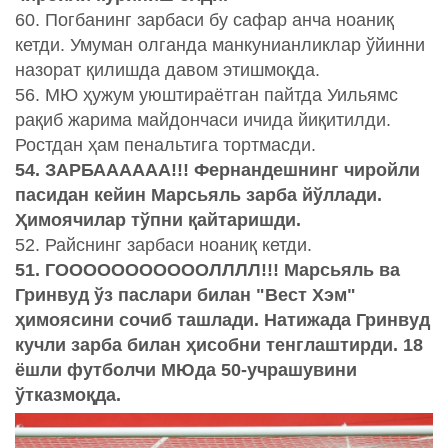
60. Погбанинг зарбаси бу сафар анча ноаниқ
кетди. Умуман олганда манкунианликлар ўйинни
назорат қилишда давом этишмоқда.
56. МЮ ҳужум уюштираётган пайтда Уильямс
рақиб жарима майдончаси ичида йиқитилди.
Ростдан ҳам пенальтига тортмасди.
54. ЗАРБАААААА!!! Фернандешнинг чиройли
пасидан кейин Марсьяль зарба йўллади.
Ҳимоячилар тўпни қайтаришди.
52. Райснинг зарбаси ноаниқ кетди.
51. ГОООООООООООЛЛЛЛ!!! Марсьяль ва
Гринвуд ўз паслари билан "Вест Хэм"
ҳимоясини сочиб ташлади. Натижада Гринвуд
кучли зарба билан ҳисобни тенглаштирди. 18
ёшли футболчи МЮда 50-учрашувини
ўтказмоқда.