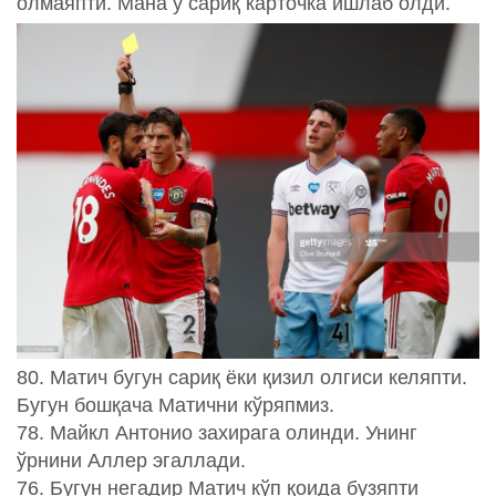
олмаяпти. Мана у сариқ карточка ишлаб олди.
80. Матич бугун сариқ ёки қизил олгиси келяпти.
Бугун бошқача Матични кўряпмиз.
78. Майкл Антонио захирага олинди. Унинг
ўрнини Аллер эгаллади.
76. Бугун негадир Матич кўп қоида бузяпти