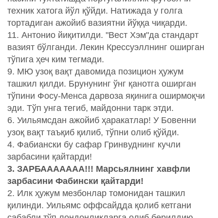
техник хатога йўл қўйди. Натижада у голга
тортадиган ажойиб вазиятни йўққа чиқарди.
11. Антонио йиқитилди. "Вест Хэм"да стандарт
вазият бўлганди. Лекин Крессуэллнинг оширган
тўпига ҳеч ким тегмади.
9. МЮ узоқ вақт давомида позицион ҳужум
ташкил қилди. Брунунинг ўнг қанотга оширган
тўпини Фосу-Менса дарвоза яқинига оширмоқчи
эди. Тўп унга тегиб, майдонни тарк этди.
6. Уильямсдан ажойиб ҳаракатлар! У Бовенни
узоқ вақт таъқиб қилиб, тўпни олиб қўйди.
4. Фабиански бу сафар Гринвуднинг кучли
зарбасини қайтарди!
3. ЗАРБААААААА!!! Марсьялнинг хавфли
зарбасини Фабински қайтарди!
2. Илк ҳужум мезбонлар томонидан ташкил
қилинди. Уильямс оффсайдда қолиб кетгани
сабабли тўп лондонликларга олиб берилдию