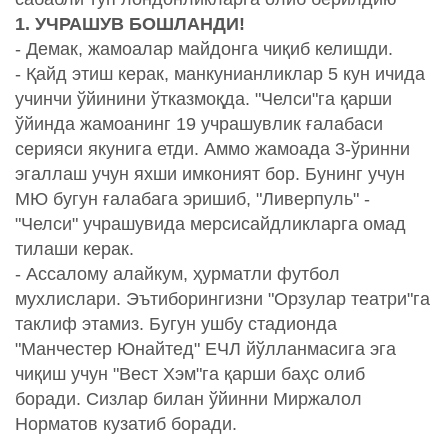
1. УЧРАШУВ БОШЛАНДИ!
- Демак, жамоалар майдонга чиқиб келишди.
- Қайд этиш керак, манкунианликлар 5 кун ичида
учинчи ўйинини ўтказмоқда. "Челси"га қарши
ўйинда жамоанинг 19 учрашувлик ғалабаси
серияси якунига етди. Аммо жамоада 3-ўринни
эгаллаш учун яхши имконият бор. Бунинг учун
МЮ бугун ғалабага эришиб, "Ливерпуль" -
"Челси" учрашувида мерсисайдликларга омад
тилаши керак.
- Ассалому алайкум, ҳурматли футбол
мухлислари. Эътиборингизни "Орзулар театри"га
таклиф этамиз. Бугун ушбу стадионда
"Манчестер Юнайтед" ЕЧЛ йўлланмасига эга
чиқиш учун "Вест Хэм"га қарши баҳс олиб
боради. Сизлар билан ўйинни Миржалол
Норматов кузатиб боради.