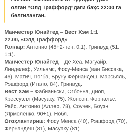
олган “Олд Траффорд”даги баҳс 22:00 га
белгиланган.
Манчестер Юнайтед – Вест Хэм 1:1
22.00, «Олд Траффорд»
Голлар:
Антонио (45+2-пен, 0:1), Гринвуд (51,
1:1).
Манчестер Юнайтед –
Де Хеа, Магуайр,
Линделеф, Уильямс, Фосу-Менса (ван Биссака,
46), Матич, Погба, Бруну Фернандеш, Марсьяль,
Рэшфорд (Игало, 84), Гринвуд.
Вест Хэм –
Фабианьски, Огбонна, Диоп,
Крессуэлл (Масуаку, 75), Жонсон, Форнальс,
Райс, Антонио (Аллер, 78), Соучек, Боуэн
(Ярмоленко, 90+1), Нобл.
Огоҳлантириш
: Фосу Менса (40), Рэшфорд (70),
Фернандеш (81), Масуаку (81).