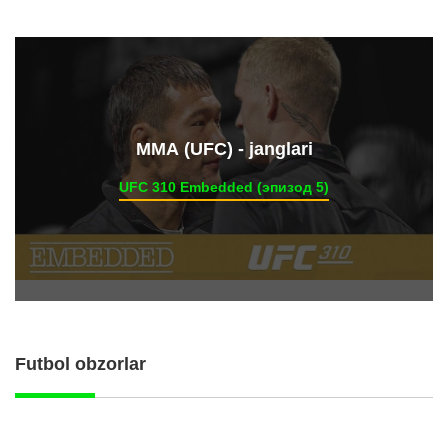
ММА (UFC) - janglari
UFC 310 Embedded (эпизод 5)
Futbol obzorlar