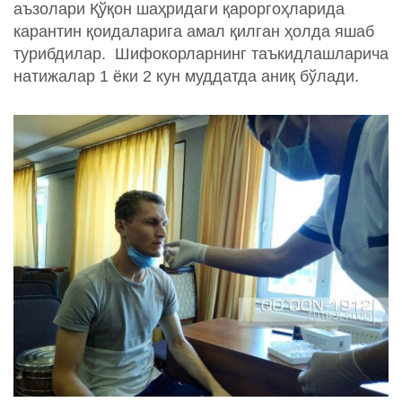
аъзолари Қўқон шаҳридаги қароргоҳларида
карантин қоидаларига амал қилган ҳолда яшаб
турибдилар. Шифокорларнинг таъкидлашларича
натижалар 1 ёки 2 кун муддатда аниқ бўлади.