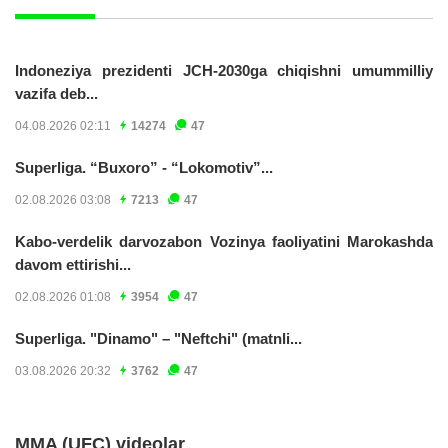
Indoneziya prezidenti JCH-2030ga chiqishni umummilliy
vazifa deb...
04.08.2026 02:11
14274
47
Superliga. “Buxoro” - “Lokomotiv”...
02.08.2026 03:08
7213
47
Kabo-verdelik darvozabon Vozinya faoliyatini Marokashda
davom ettirishi...
02.08.2026 01:08
3954
47
Superliga. "Dinamo" – "Neftchi" (matnli...
03.08.2026 20:32
3762
47
MMA (UFC) videolar