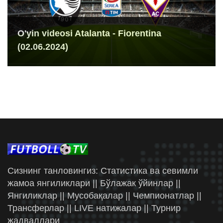
O'yin videosi Atalanta - Fiorentina
(02.06.2024)
Сизнинг танловингиз: Статистика ва севимли
жамоа янгиликлари || Бўлажак ўйинлар ||
Янгиликлар || Мусобақалар || Чемпионатлар ||
Трансферлар || LIVE натижалар || Турнир
жадваллари