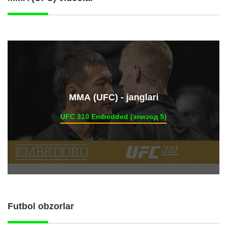
ММА (UFC) - janglari
UFC 310 Embedded (эпизод 5)
Futbol obzorlar