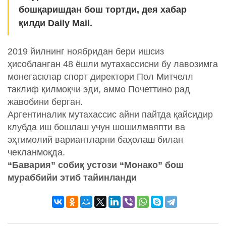
бошқаришдан бош тортди, дея хабар
қилди Daily Mail.
2019 йилнинг ноябридан бери ишсиз
ҳисобланган 48 ёшли мутахассисни бу лавозимга
монегасклар спорт директори Пол Митчелл
таклиф қилмоқчи эди, аммо Почеттино рад
жавобини берган.
Аргентиналик мутахассис айни пайтда қайсидир
клубда иш бошлаш учун шошилмаяпти ва
эҳтимолий вариантларни баҳолаш билан
чекланмоқда.
“Бавария” собиқ устози “Монако” бош
мураббийи этиб тайинланди