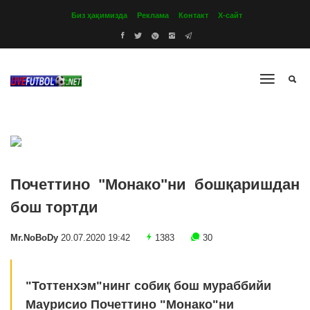
Биз ҳақимизда
Реклама
Контакт
Х-сайт
Почеттино "Монако"ни бошқаришдан
бош тортди
Mr.NoBoDy
20.07.2020 19:42
1383
30
"Тоттенхэм"нинг собиқ бош мураббийи
Маурисио Почеттино "Монако"ни