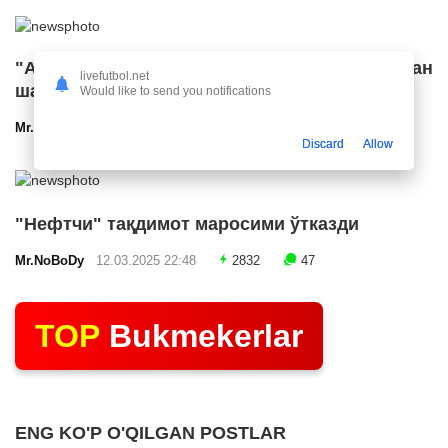
"Арсенал" икки ярим ҳимоячи билан
livefutbol.net
шартнома имзолашга яқин
Would like to send you notifications
Mr.NoBoDy
12.03.2025 23:24
2580
47
Discard
Allow
"Нефтчи" тақдимот маросими ўтказди
Mr.NoBoDy
12.03.2025 22:48
2832
47
TOP
Bukmekerlar
ENG KO'P O'QILGAN POSTLAR