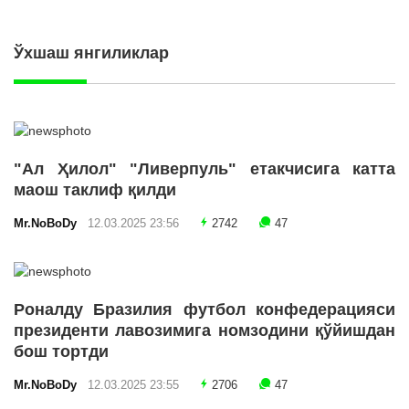
Ўхшаш янгиликлар
"Ал Ҳилол" "Ливерпуль" етакчисига катта
маош таклиф қилди
Mr.NoBoDy
12.03.2025 23:56
2742
47
Роналду Бразилия футбол конфедерацияси
президенти лавозимига номзодини қўйишдан
бош тортди
Mr.NoBoDy
12.03.2025 23:55
2706
47