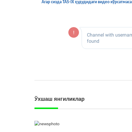
Агар сизда TAS-IX ҳудудидаги видео кўрсатма
Ўхшаш янгиликлар