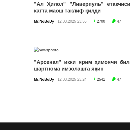
"Ал Ҳилол" "Ливерпуль" етакчиси
катта маош таклиф қилди
Mr.NoBoDy
12.03.2025 23:56
2700
47
"Арсенал" икки ярим ҳимоячи бил
шартнома имзолашга яқин
Mr.NoBoDy
12.03.2025 23:24
2541
47