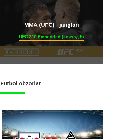
ММА (UFC) - janglari
UFC 310 Embedded (эпизод 5)
Futbol obzorlar