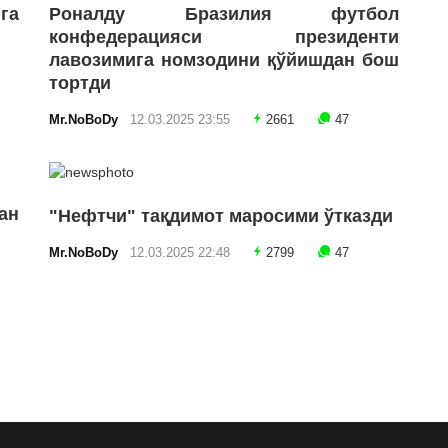
га
Роналду Бразилия футбол
конфедерацияси президенти
лавозимига номзодини қўйишдан бош
тортди
Mr.NoBoDy
12.03.2025 23:55
2661
47
ан
"Нефтчи" тақдимот маросими ўтказди
Mr.NoBoDy
12.03.2025 22:48
2799
47