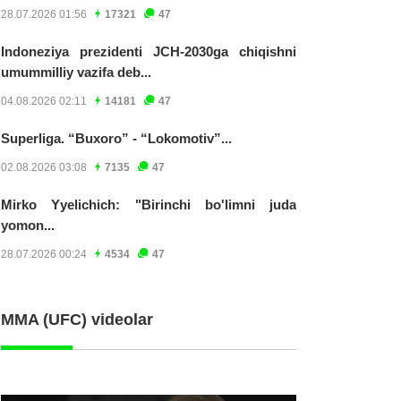
28.07.2026 01:56
17321
47
Indoneziya prezidenti JCH-2030ga chiqishni
umummilliy vazifa deb...
04.08.2026 02:11
14181
47
Superliga. “Buxoro” - “Lokomotiv”...
02.08.2026 03:08
7135
47
Mirko Yyelichich: "Birinchi bo'limni juda
yomon...
28.07.2026 00:24
4534
47
MMA (UFC) videolar