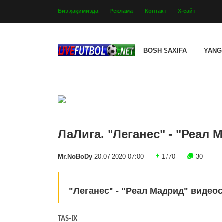
Биз ҳақимизда
Реклама
Контакт
Х-сайт
BOSH SAXIFA
YANG
ЛаЛига. "Леганес" - "Реал 
Mr.NoBoDy
20.07.2020 07:00
1770
30
"Леганес" - "Реал Мадрид" видеос
TAS-IX