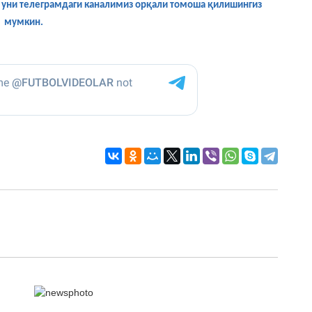
са уни телеграмдаги каналимиз орқали томоша қилишингиз
мумкин.