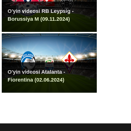
O'yin videosi RB Leypsig -
Borussiya M (09.11.2024)
O'yin videosi Atalanta -
Fiorentina (02.06.2024)