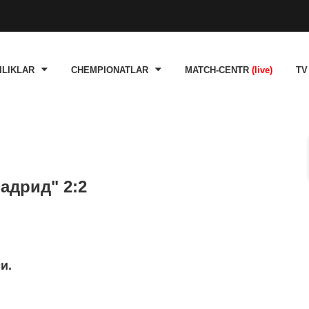
ILIKLAR
CHEMPIONATLAR
MATCH-CENTR
(live)
TV
Мадрид" 2:2
и.