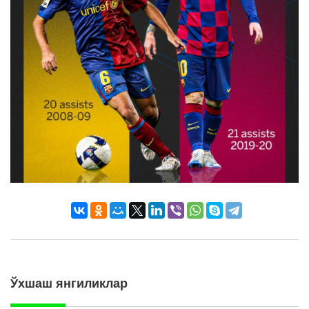
Ўхшаш янгиликлар