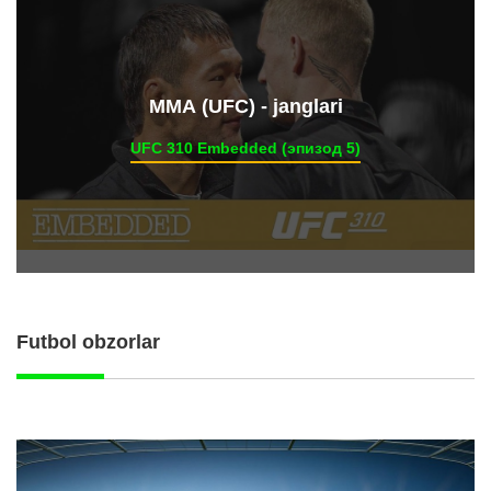
ММА (UFC) - janglari
UFC 310 Embedded (эпизод 5)
Futbol obzorlar