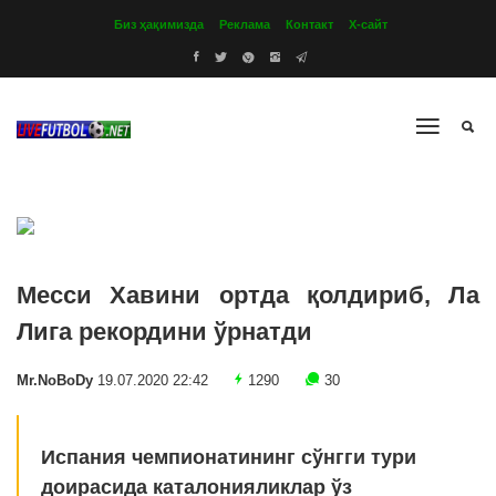
Биз ҳақимизда
Реклама
Контакт
Х-сайт
Месси Хавини ортда қолдириб, Ла
Лига рекордини ўрнатди
Mr.NoBoDy
19.07.2020 22:42
1290
30
Испания чемпионатининг сўнгги тури
доирасида каталонияликлар ўз