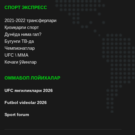
СПОРТ ЭКСПРЕСС
2021-2022 трансферлари
Қизиқарли спорт
Дунёда нима гап?
Бугунги ТВ-да
Чемпионатлар
UFC \ ММА
Кечаги ўйинлар
ОММАБОП ЛОЙИХАЛАР
UFC янгиликлари 2026
Futbol videolar 2026
Sport forum