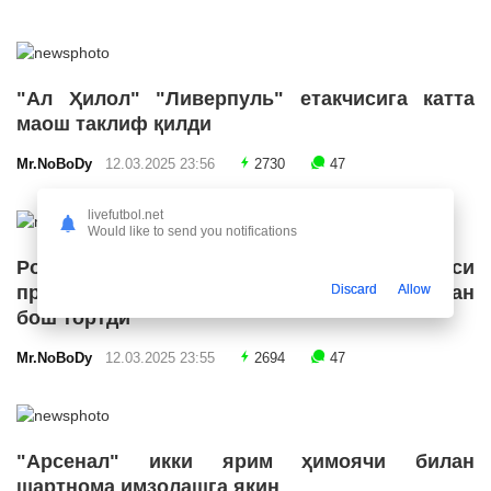
"Ал Ҳилол" "Ливерпуль" етакчисига катта
маош таклиф қилди
Mr.NoBoDy
12.03.2025 23:56
2730
47
livefutbol.net
Would like to send you notifications
Роналду Бразилия футбол конфедерацияси
Discard
Allow
президенти лавозимига номзодини қўйишдан
бош тортди
Mr.NoBoDy
12.03.2025 23:55
2694
47
"Арсенал" икки ярим ҳимоячи билан
шартнома имзолашга яқин