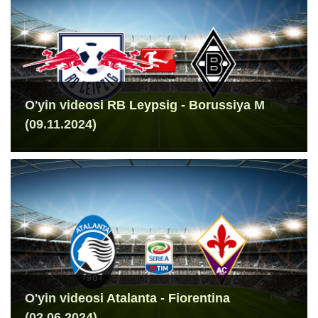
O'yin videosi RB Leypsig - Borussiya M
(09.11.2024)
O'yin videosi Atalanta - Fiorentina
(02.06.2024)