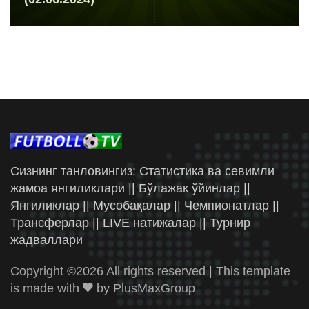
Сизнинг танловингиз: Статистика ва севимли
жамоа янгиликлари || Бўлажак ўйинлар ||
Янгиликлар || Мусобақалар || Чемпионатлар ||
Трансферлар || LIVE натижалар || Турнир
жадваллари
Copyright ©
2026 All rights reserved | This template
is made with
by
PlusMaxGroup