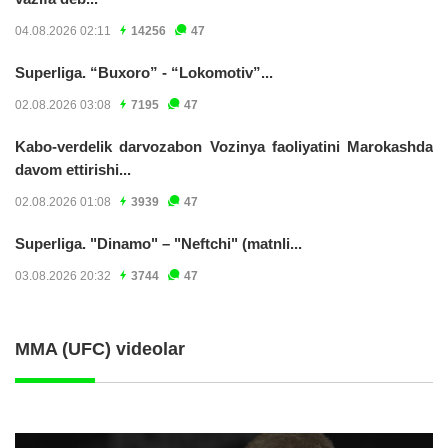
04.08.2026 02:11
14256
47
Superliga. “Buxoro” - “Lokomotiv”...
02.08.2026 03:08
7195
47
Kabo-verdelik darvozabon Vozinya faoliyatini Marokashda
davom ettirishi...
02.08.2026 01:08
3939
47
Superliga. "Dinamo" – "Neftchi" (matnli...
03.08.2026 20:32
3744
47
MMA (UFC) videolar