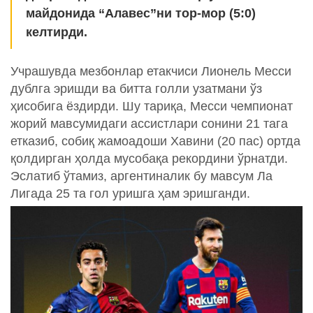
майдонида “Алавес”ни тор-мор (5:0)
келтирди.
Учрашувда мезбонлар етакчиси Лионель Месси
дублга эришди ва битта голли узатмани ўз
ҳисобига ёздирди. Шу тариқа, Месси чемпионат
жорий мавсумидаги ассистлари сонини 21 тага
етказиб, собиқ жамоадоши Хавини (20 пас) ортда
қолдирган ҳолда мусобақа рекордини ўрнатди.
Эслатиб ўтамиз, аргентиналик бу мавсум Ла
Лигада 25 та гол уришга ҳам эришганди.