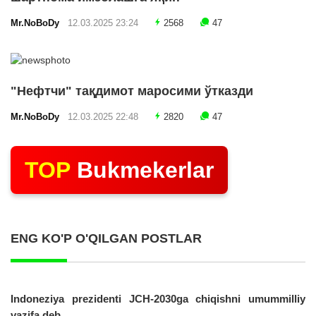
Mr.NoBoDy
12.03.2025 23:24
2568
47
"Нефтчи" тақдимот маросими ўтказди
Mr.NoBoDy
12.03.2025 22:48
2820
47
TOP
Bukmekerlar
ENG KO'P O'QILGAN POSTLAR
Indoneziya prezidenti JCH-2030ga chiqishni umummilliy
vazifa deb...