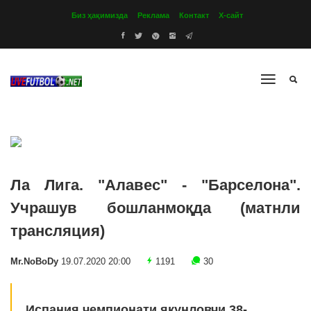
Биз ҳақимизда
Реклама
Контакт
Х-сайт
Ла Лига. "Алавес" - "Барселона".
Учрашув бошланмоқда (матнли
трансляция)
Mr.NoBoDy
19.07.2020 20:00
1191
30
Испания чемпионати якунловчи 38-