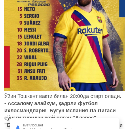
Ўйин Тошкент вақти билан 20:00да старт олади.
- Ассалому алайкум, қадрли футбол
ихлосмандлари! Бугун Испания Ла Лигаси
сўнгги туридан жой олган "Алавес" -
"Барселона" баҳси бўлиб ўтади. Ушбу баҳсни
livefutbol.net