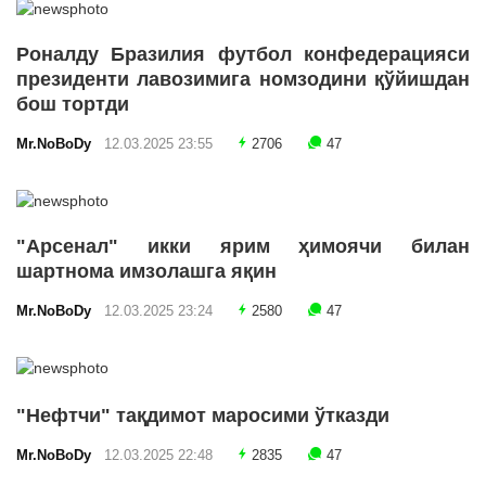
Роналду Бразилия футбол конфедерацияси
президенти лавозимига номзодини қўйишдан
бош тортди
Mr.NoBoDy
12.03.2025 23:55
2706
47
"Арсенал" икки ярим ҳимоячи билан
шартнома имзолашга яқин
Mr.NoBoDy
12.03.2025 23:24
2580
47
"Нефтчи" тақдимот маросими ўтказди
Mr.NoBoDy
12.03.2025 22:48
2835
47