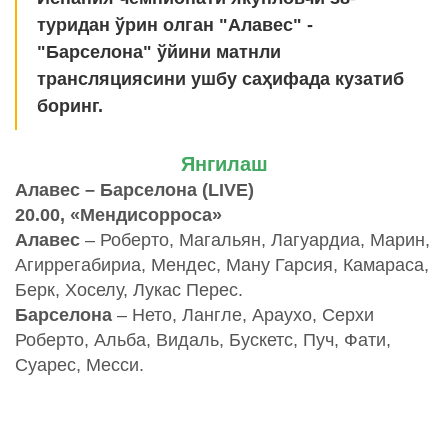
туридан ўрин олган "Алавес" -
"Барселона" ўйини матнли
трансляциясини ушбу саҳифада кузатиб
боринг.
Янгилаш
Алавес – Барселона (LIVE)
20.00, «Мендисорроса»
Алавес
– Роберто, Магальян, Лагуардиа, Марин,
Агиррегабириа, Мендес, Ману Гарсия, Камараса,
Берк, Хоселу, Лукас Перес.
Барселона
– Нето, Лангле, Араухо, Серхи
Роберто, Альба, Видаль, Бускетс, Пуч, Фати,
Суарес, Месси.