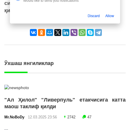
Would like to send you notifications
сиз азизлар билан биргаликда томоша
қиламиз.
Discard
Allow
Янгилаш
Ўхшаш янгиликлар
"Ал Ҳилол" "Ливерпуль" етакчисига катта
маош таклиф қилди
Mr.NoBoDy
12.03.2025 23:56
2742
47