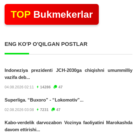
TOP
Bukmekerlar
ENG KO'P O'QILGAN POSTLAR
Indoneziya prezidenti JCH-2030ga chiqishni umummilliy
vazifa deb...
04.08.2026 02:11
14286
47
Superliga. “Buxoro” - “Lokomotiv”...
02.08.2026 03:08
7231
47
Kabo-verdelik darvozabon Vozinya faoliyatini Marokashda
davom ettirishi...