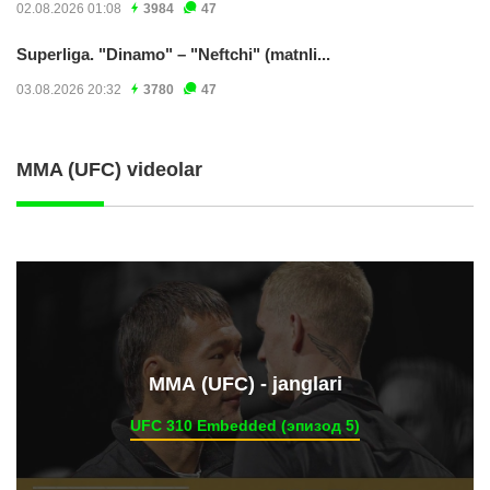
02.08.2026 01:08
3984
47
Superliga. "Dinamo" – "Neftchi" (matnli...
03.08.2026 20:32
3780
47
MMA (UFC) videolar
ММА (UFC) - janglari
UFC 310 Embedded (эпизод 5)