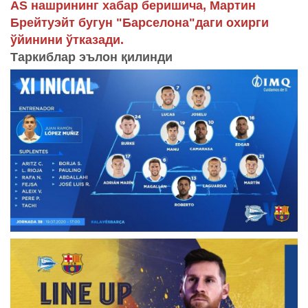
AS нашрининг хабар беришича, Мартин
Брейтуэйт бугун "Барселона"даги охирги
ўйинини ўтказади.
Таркиблар эълон қилинди