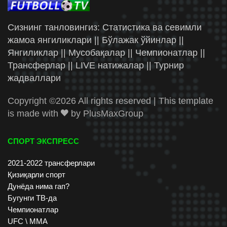
Сизнинг танловингиз: Статистика ва севимли
жамоа янгиликлари || Бўлажак ўйинлар ||
Янгиликлар || Мусобақалар || Чемпионатлар ||
Трансферлар || LIVE натижалар || Турнир
жадваллари
Copyright ©
2026 All rights reserved | This template
is made with
by
PlusMaxGroup
СПОРТ ЭКСПРЕСС
2021-2022 трансферлари
Қизиқарли спорт
Дунёда нима гап?
Бугунги ТВ-да
Чемпионатлар
UFC \ ММА