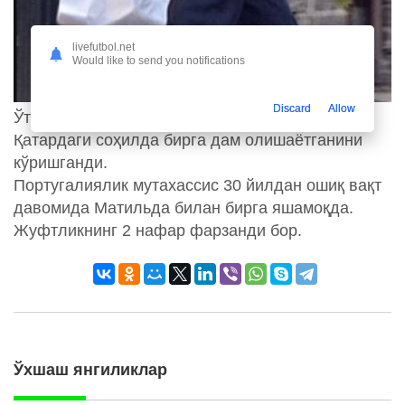
livefutbol.net
Would like to send you notifications
Discard
Allow
Ўтган йили Моуриньо ва Картер-Робинсонни
Қатардаги соҳилда бирга дам олишаётганини
кўришганди.
Португалиялик мутахассис 30 йилдан ошиқ вақт
давомида Матильда билан бирга яшамоқда.
Жуфтликнинг 2 нафар фарзанди бор.
Ўхшаш янгиликлар