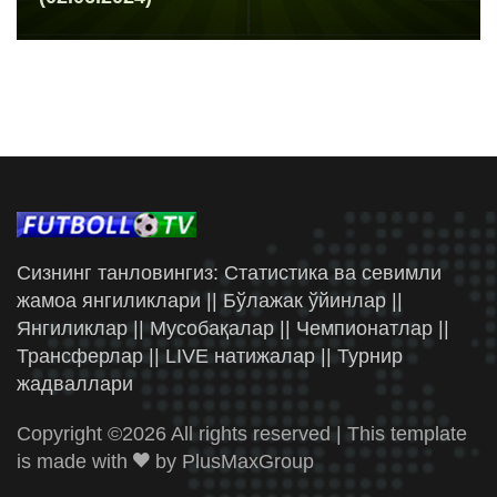
Сизнинг танловингиз: Статистика ва севимли
жамоа янгиликлари || Бўлажак ўйинлар ||
Янгиликлар || Мусобақалар || Чемпионатлар ||
Трансферлар || LIVE натижалар || Турнир
жадваллари
Copyright ©
2026 All rights reserved | This template
is made with
by
PlusMaxGroup