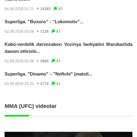
04.08.2026 02:11
14283
47
Superliga. “Buxoro” - “Lokomotiv”...
02.08.2026 03:08
7228
47
Kabo-verdelik darvozabon Vozinya faoliyatini Marokashda
davom ettirishi...
02.08.2026 01:08
3966
47
Superliga. "Dinamo" – "Neftchi" (matnli...
03.08.2026 20:32
3774
47
MMA (UFC) videolar