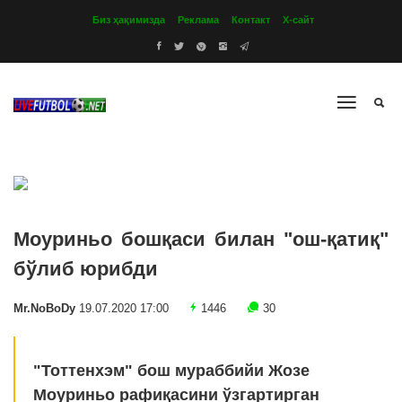
Биз ҳақимизда
Реклама
Контакт
Х-сайт
Моуриньо бошқаси билан "ош-қатиқ"
бўлиб юрибди
Mr.NoBoDy
19.07.2020 17:00
1446
30
"Тоттенхэм" бош мураббийи Жозе
Моуриньо рафиқасини ўзгартирган