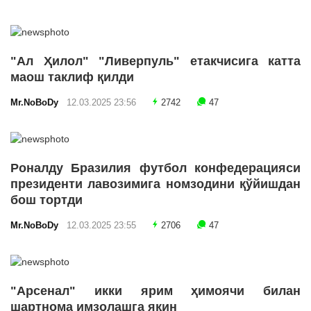
"Ал Ҳилол" "Ливерпуль" етакчисига катта
маош таклиф қилди
Mr.NoBoDy
12.03.2025 23:56
2742
47
Роналду Бразилия футбол конфедерацияси
президенти лавозимига номзодини қўйишдан
бош тортди
Mr.NoBoDy
12.03.2025 23:55
2706
47
"Арсенал" икки ярим ҳимоячи билан
шартнома имзолашга яқин