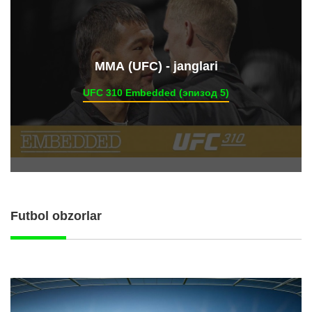
ММА (UFC) - janglari
UFC 310 Embedded (эпизод 5)
Futbol obzorlar