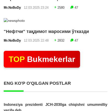
Mr.NoBoDy
12.03.2025 23:24
2580
47
"Нефтчи" тақдимот маросими ўтказди
Mr.NoBoDy
12.03.2025 22:48
2832
47
TOP
Bukmekerlar
ENG KO'P O'QILGAN POSTLAR
Indoneziya prezidenti JCH-2030ga chiqishni umummilliy
vazifa deb...