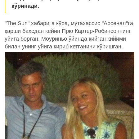
кўринади.
"The Sun" хабарига кўра, мутахассис "Арсенал"га
қарши баҳсдан кейин Прю Картер-Робинсоннинг
уйига борган. Моуриньо ўйинда кийган кийими
билан унинг уйига кириб кетганини кўришган.