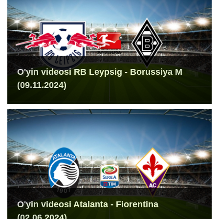
O'yin videosi RB Leypsig - Borussiya M
(09.11.2024)
O'yin videosi Atalanta - Fiorentina
(02.06.2024)