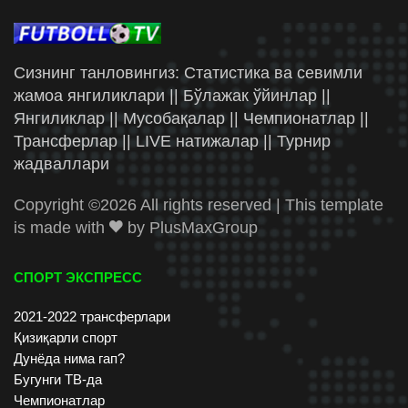
Сизнинг танловингиз: Статистика ва севимли
жамоа янгиликлари || Бўлажак ўйинлар ||
Янгиликлар || Мусобақалар || Чемпионатлар ||
Трансферлар || LIVE натижалар || Турнир
жадваллари
Copyright ©
2026 All rights reserved | This template
is made with
by
PlusMaxGroup
СПОРТ ЭКСПРЕСС
2021-2022 трансферлари
Қизиқарли спорт
Дунёда нима гап?
Бугунги ТВ-да
Чемпионатлар