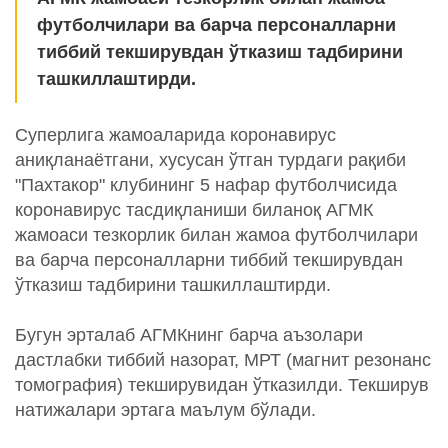
футболчилари ва барча персоналларни
тиббий текширувдан ўтказиш тадбирини
ташкиллаштирди.
Суперлига жамоаларида коронавирус
аниқланаётгани, хусусан ўтган турдаги рақиби
"Пахтакор" клубининг 5 нафар футболчисида
коронавирус тасдиқланиши биланоқ АГМК
жамоаси тезкорлик билан жамоа футболчилари
ва барча персоналларни тиббий текширувдан
ўтказиш тадбирини ташкиллаштирди.
Бугун эрталаб АГМКнинг барча аъзолари
дастлабки тиббий назорат, МРТ (магнит резонанс
томография) текширувидан ўтказилди. Текширув
натижалари эртага маълум бўлади.