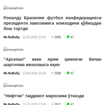
Роналду Бразилия футбол конфедерацияси
президенти лавозимига номзодини қўйишдан
бош тортди
Mr.NoBoDy
12.03.2025 23:55
2685
47
"Арсенал" икки ярим ҳимоячи билан
шартнома имзолашга яқин
Mr.NoBoDy
12.03.2025 23:24
2568
47
"Нефтчи" тақдимот маросими ўтказди
Mr.NoBoDy
12.03.2025 22:48
2817
47