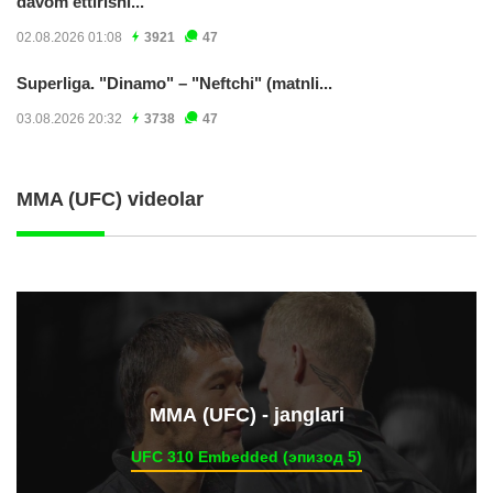
davom ettirishi...
02.08.2026 01:08
3921
47
Superliga. "Dinamo" – "Neftchi" (matnli...
03.08.2026 20:32
3738
47
MMA (UFC) videolar
ММА (UFC) - janglari
UFC 310 Embedded (эпизод 5)