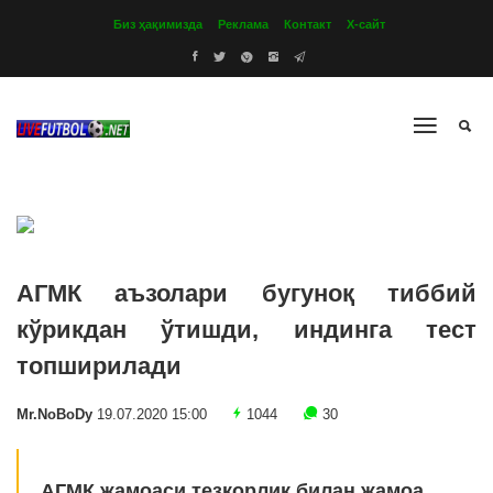
Биз ҳақимизда
Реклама
Контакт
Х-сайт
АГМК аъзолари бугуноқ тиббий
кўрикдан ўтишди, индинга тест
топширилади
Mr.NoBoDy
19.07.2020 15:00
1044
30
АГМК жамоаси тезкорлик билан жамоа