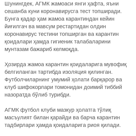
Шунингдек, АГМК жамоаси янги ҳафта, яъни
сешанба куни коронавирусга тест топширади.
Бунга қадар ҳам жамоа карантиндан кейин
йиғилгач ва мавсум рестартидан олдин
коронавирус тестини топширган ва карантин
қоидалари ҳамда гигиеник талабаларини
мунтазам бажариб келмоқда.
Ҳозирда жамоа карантин қоидаларига мувофиқ
белгиланган тартибда изоляция қилинган.
Футболчиларнинг умумий ҳолати барқарор ва
клуб шифокорлари томонидан доимий тиббий
назоратда бўлиб турибди.
АГМК футбол клуби мазкур ҳолатга тўлиқ
масъулият билан қарайди ва барча карантин
тадбирлари ҳамда қоидаларига риоя қилади.