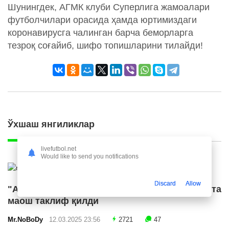
Шунингдек, АГМК клуби Суперлига жамоалари
футболчилари орасида ҳамда юртимиздаги
коронавирусга чалинган барча беморларга
тезроқ соғайиб, шифо топишларини тилайди!
Ўхшаш янгиликлар
livefutbol.net
Would like to send you notifications
Discard
Allow
"Ал Ҳилол" "Ливерпуль" етакчисига катта
маош таклиф қилди
Mr.NoBoDy
12.03.2025 23:56
2721
47