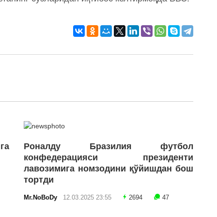
га
Роналду Бразилия футбол
конфедерацияси президенти
лавозимига номзодини қўйишдан бош
тортди
Mr.NoBoDy
12.03.2025 23:55
2694
47