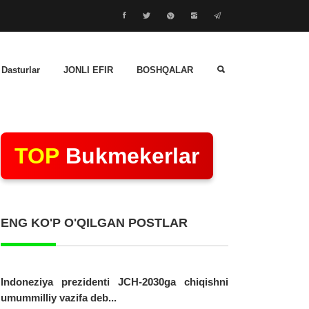
 Dasturlar
JONLI EFIR
BOSHQALAR
TOP
Bukmekerlar
ENG KO'P O'QILGAN POSTLAR
Indoneziya prezidenti JCH-2030ga chiqishni
umummilliy vazifa deb...