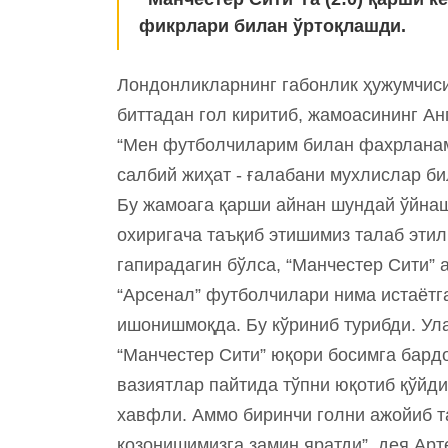
фикрлари билан ўртоқлашди.
Лондонликларнинг габонлик ҳужумчис
биттадан гол киритиб, жамоасининг А
“Мен футболчиларим билан фахрланам
салбий жиҳат - ғалабани мухлислар б
Бу жамоага қарши айнан шундай ўйнаш
охиригача таъқиб этишимиз талаб этил
гапирадагин бўлса, “Манчестер Сити” 
“Арсенал” футболчилари нима истаётг
ишонишмоқда. Бу кўриниб турибди. Ул
“Манчестер Сити” юқори босимга бард
вазиятлар пайтида тўпни юқотиб қўйди
хавфли. Аммо биринчи голни ажойиб та
қозонишимизга замин яратди”, дея Арт