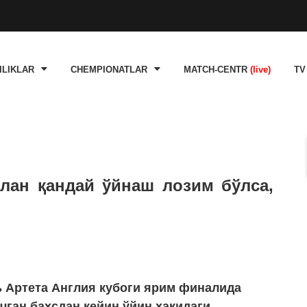
ILIKLAR
CHEMPIONATLAR
MATCH-CENTR
(live)
TV
лан қандай ўйнаш лозим бўлса,
 Артета Англия кубоги ярим финалида
ечган баҳсдан кейин ўйин ҳақидаги