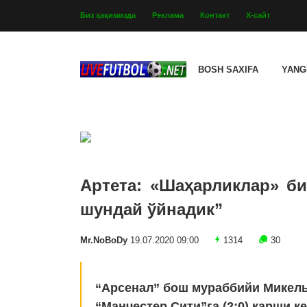
Биз ҳақимизда
Реклама
Контакт
Х-сайт
BOSH SAXIFA
YANG
Артета: «Шаҳарликлар» би
шундай ўйнадик”
Mr.NoBoDy
19.07.2020 09:00
1314
30
“Арсенал” бош мураббийи Микель
“Манчестер Сити”га (2:0) қарши к