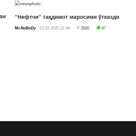
ан
"Нефтчи" тақдимот маросими ўтказди
Mr.NoBoDy
12.03.2025 22:48
2820
47