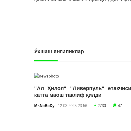
Ўхшаш янгиликлар
"Ал Ҳилол" "Ливерпуль" етакчиси
катта маош таклиф қилди
Mr.NoBoDy
12.03.2025 23:56
2730
47