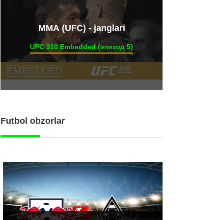
ММА (UFC) - janglari
UFC 310 Embedded (эпизод 5)
Futbol obzorlar