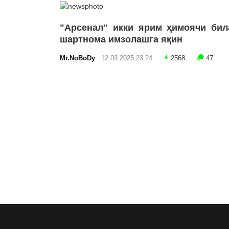
"Арсенал" икки ярим ҳимоячи бил
шартнома имзолашга яқин
Mr.NoBoDy
12.03.2025 23:24
2568
47