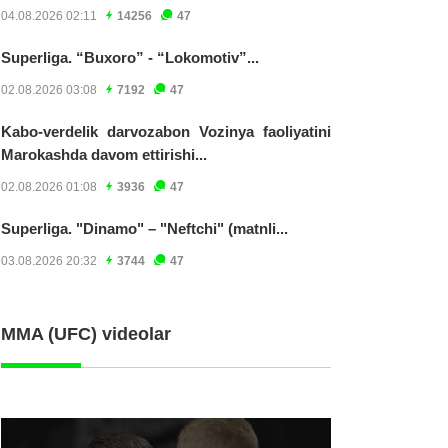
04.08.2026 02:11
14256
47
Superliga. “Buxoro” - “Lokomotiv”...
02.08.2026 03:08
7192
47
Kabo-verdelik darvozabon Vozinya faoliyatini
Marokashda davom ettirishi...
02.08.2026 01:08
3936
47
Superliga. "Dinamo" – "Neftchi" (matnli...
03.08.2026 20:32
3744
47
MMA (UFC) videolar