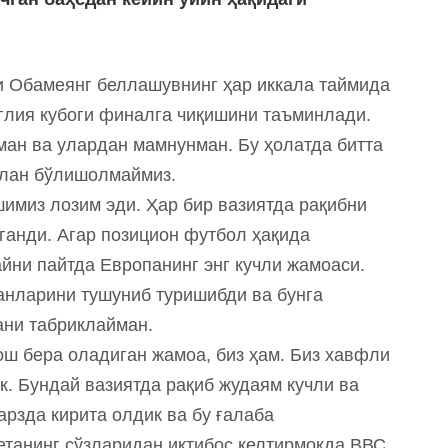
и Обамеянг беллашувнинг ҳар иккала таймида
нглия кубоги финалга чиқишини таъминлади.
ан ва улардан мамнунман. Бу ҳолатда битта
илан бўлишолмаймиз.
имиз лозим эди. Ҳар бир вазиятда рақибни
ганди. Агар позицион футбол ҳақида
айни пайтда Европанинг энг кучли жамоаси.
анларини тушуниб туришибди ва бунга
ани табриклайман.
ош бера оладиган жамоа, биз ҳам. Биз хавфли
к. Бундай вазиятда рақиб жудаям кучли ва
рзда кирита олдик ва бу ғалаба
етанинг сўзларидан иқтибос келтирмоқда ВВС.