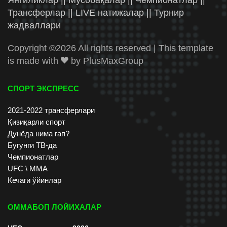
Трансферлар || LIVE натижалар || Турнир
жадваллари
Copyright ©
2026 All rights reserved | This template
is made with
by
PlusMaxGroup
СПОРТ ЭКСПРЕСС
2021-2022 трансферлари
Қизиқарли спорт
Дунёда нима гап?
Бугунги ТВ-да
Чемпионатлар
UFC \ ММА
Кечаги ўйинлар
ОММАБОП ЛОЙИХАЛАР