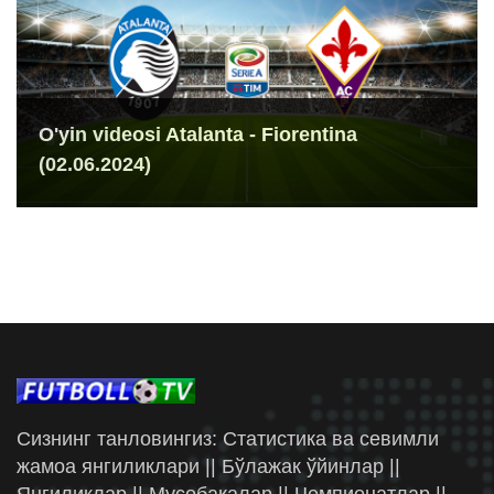
O'yin videosi Atalanta - Fiorentina
(02.06.2024)
Сизнинг танловингиз: Статистика ва севимли
жамоа янгиликлари || Бўлажак ўйинлар ||
Янгиликлар || Мусобақалар || Чемпионатлар ||