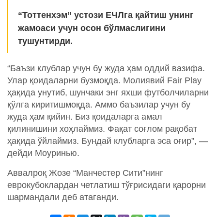
“Тоттенхэм” устози ЕЧЛга қайтиш унинг
жамоаси учун осон бўлмаслигини
тушунтирди.
“Баъзи клублар учун бу жуда ҳам оддий вазифа.
Улар қоидаларни бузмоқда. Молиявий Fair Play
ҳақида унутиб, шунчаки энг яхши футболчиларни
қўлга киритишмоқда. Аммо баъзилар учун бу
жуда ҳам қийин. Биз қоидаларга амал
қилинишини хоҳлаймиз. Фақат соғлом рақобат
ҳақида ўйлаймиз. Бундай клубларга эса оғир”, —
дейди Моуринью.
Аввалроқ Жозе “Манчестер Сити”нинг
еврокубоклардан четлатиш тўғрисидаги қарорни
шармандали деб атаганди.