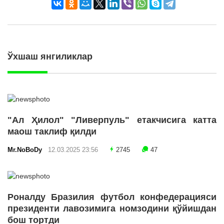
Ўхшаш янгиликлар
"Ал Ҳилол" "Ливерпуль" етакчисига катта
маош таклиф қилди
Mr.NoBoDy
12.03.2025 23:56
2745
47
Роналду Бразилия футбол конфедерацияси
президенти лавозимига номзодини қўйишдан
бош тортди