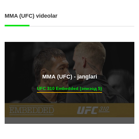
MMA (UFC) videolar
ММА (UFC) - janglari
UFC 310 Embedded (эпизод 5)