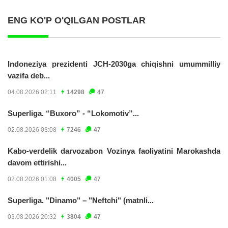
ENG KO'P O'QILGAN POSTLAR
Indoneziya prezidenti JCH-2030ga chiqishni umummilliy
vazifa deb...
04.08.2026 02:11
14298
47
Superliga. “Buxoro” - “Lokomotiv”...
02.08.2026 03:08
7246
47
Kabo-verdelik darvozabon Vozinya faoliyatini Marokashda
davom ettirishi...
02.08.2026 01:08
4005
47
Superliga. "Dinamo" – "Neftchi" (matnli...
03.08.2026 20:32
3804
47