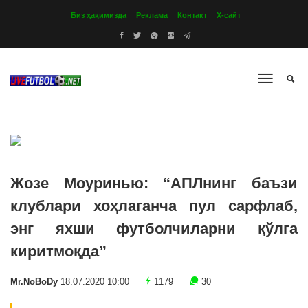
Биз ҳақимизда
Реклама
Контакт
Х-сайт
Жозе Моуринью: “АПЛнинг баъзи
клублари хоҳлаганча пул сарфлаб,
энг яхши футболчиларни қўлга
киритмоқда”
Mr.NoBoDy
18.07.2020 10:00
1179
30