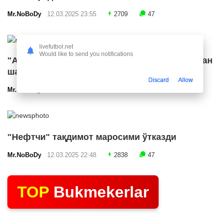
Mr.NoBoDy
12.03.2025 23:55
2709
47
livefutbol.net
Would like to send you notifications
"Арсенал" икки ярим ҳимоячи билан
шартнома имзолашга яқин
Discard
Allow
Mr.NoBoDy
12.03.2025 23:24
2583
47
"Нефтчи" тақдимот маросими ўтказди
Mr.NoBoDy
12.03.2025 22:48
2838
47
TOP
Bukmekerlar