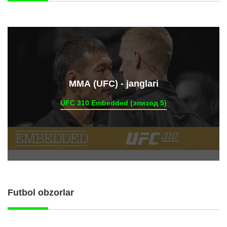
ММА (UFC) - janglari
UFC 310 Embedded (эпизод 5)
Futbol obzorlar