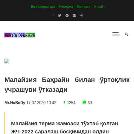
Биз ҳақимизда
Реклама
Контакт
Х-сайт
Малайзия Баҳрайн билан ўртоқлик
учрашуви ўтказади
Mr.NoBoDy
17.07.2020 10:42
1254
30
Малайзия терма жамоаси тўхтаб қолган
ЖЧ-2022 саралаш босқичидан олдин