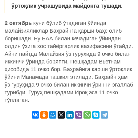
ўртоқлик учрашувида майдонга тушади.
2 октябрь
куни бўлиб ўтадиган ўйинда
малайзияликлар Баҳрайнга қарши баҳс олиб
боришади. Бу БАА билан кечадиган ўйиндан
олдин ўзига хос тайёргарлик вазифасини ўтайди.
Айни пайтда Малайзия ўз гуруҳида 9 очко билан
иккинчи ўринда боряпти. Пешқадам Вьетнам
ҳисобида 11 очко бор. Баҳрайнга қарши ўртоқлик
ўйини Манамада ташкил этилади. Баҳрайн ҳам
ўз гуруҳида 9 очко билан иккинчи ўринни эгаллаб
турибди. Гуруҳ пешқадами Ироқ эса 11 очко
тўплаган.