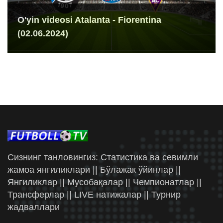
O'yin videosi Atalanta - Fiorentina
(02.06.2024)
Сизнинг танловингиз: Статистика ва севимли
жамоа янгиликлари || Бўлажак ўйинлар ||
Янгиликлар || Мусобақалар || Чемпионатлар ||
Трансферлар || LIVE натижалар || Турнир
жадваллари