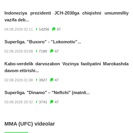
Indoneziya prezidenti JCH-2030ga chiqishni umummilliy
vazifa deb...
04.08.2026 02:11
14256
47
Superliga. “Buxoro” - “Lokomotiv”...
02.08.2026 03:08
7180
47
Kabo-verdelik darvozabon Vozinya faoliyatini Marokashda
davom ettirishi...
02.08.2026 01:08
3927
47
Superliga. "Dinamo" – "Neftchi" (matnli...
03.08.2026 20:32
3741
47
MMA (UFC) videolar