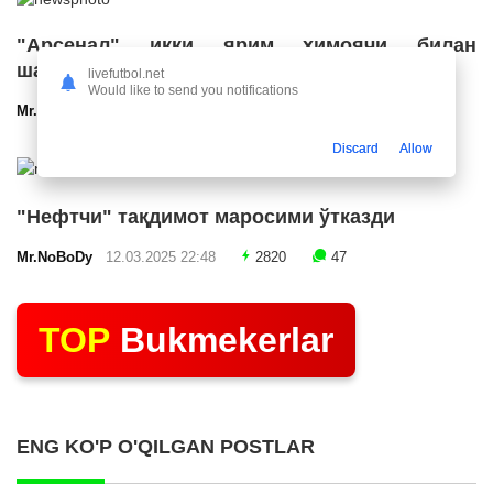
"Арсенал" икки ярим ҳимоячи билан
шартнома имзолашга яқин
livefutbol.net
Would like to send you notifications
Mr.NoBoDy
12.03.2025 23:24
2568
47
Discard
Allow
"Нефтчи" тақдимот маросими ўтказди
Mr.NoBoDy
12.03.2025 22:48
2820
47
TOP
Bukmekerlar
ENG KO'P O'QILGAN POSTLAR