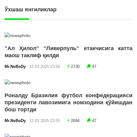
Ўхшаш янгиликлар
"Ал Ҳилол" "Ливерпуль" етакчисига катта
маош таклиф қилди
Mr.NoBoDy
12.03.2025 23:56
2730
47
Роналду Бразилия футбол конфедерацияси
президенти лавозимига номзодини қўйишдан
бош тортди
Mr.NoBoDy
12.03.2025 23:55
2694
47