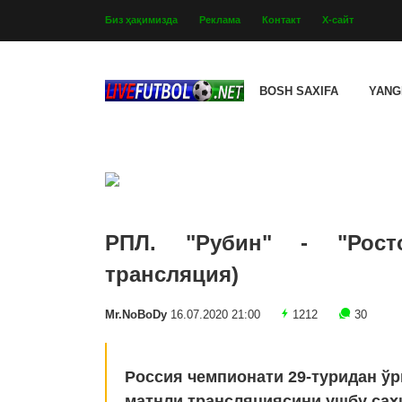
Биз ҳақимизда
Реклама
Контакт
Х-сайт
BOSH SAXIFA
YANG
РПЛ. "Рубин" - "Рост
трансляция)
Mr.NoBoDy
16.07.2020 21:00
1212
30
Россия чемпионати 29-туридан ўр
матнли трансляциясини ушбу саҳ