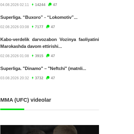
04.08.2026 02:11
14244
47
Superliga. “Buxoro” - “Lokomotiv”...
02.08.2026 03:08
7177
47
Kabo-verdelik darvozabon Vozinya faoliyatini
Marokashda davom ettirishi...
02.08.2026 01:08
3915
47
Superliga. "Dinamo" – "Neftchi" (matnli...
03.08.2026 20:32
3732
47
MMA (UFC) videolar