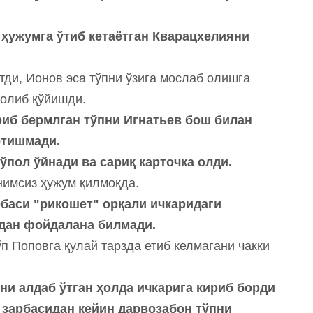
и ҳужумга ўтиб кетаётган Кварацхелияни
тди, Ионов эса тўпни ўзига мослаб олишга
 олиб қўйишди.
иб бермлган тўпни Игнатьев бош билан
 етишмади.
ўпол ўйнади ва сариқ карточка олди.
тинимсиз ҳужум қилмоқда.
рбаси "рикошет" орқали ичкаридаги
ундан фойдалана билмади.
п Поповга қулай тарзда етиб келмагани чакки
ни алдаб ўтган ҳолда ичкарига кириб борди
г зарбасидан кейин дарвозабон тўпни