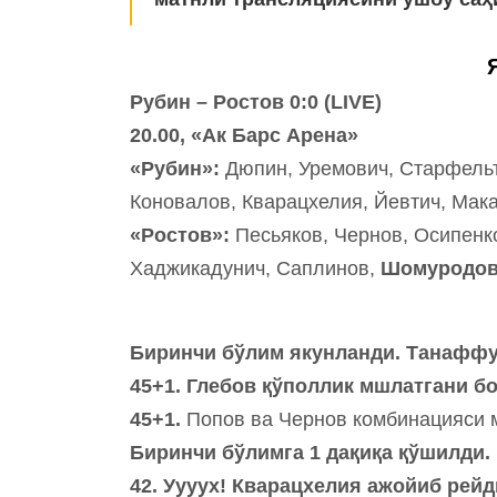
Рубин – Ростов 0:0 (LIVE)
20.00, «Ак Барс Арена»
«Рубин»:
Дюпин, Уремович, Старфельт,
Коновалов, Кварацхелия, Йевтич, Мака
«Ростов»:
Песьяков, Чернов, Осипенко
Хаджикадунич, Саплинов,
Шомуродо
Биринчи бўлим якунланди. Танафф
45+1. Глебов қўполлик мшлатгани бо
45+1.
Попов ва Чернов комбинацияси 
Биринчи бўлимга 1 дақиқа қўшилди.
42. Уууух! Кварацхелия ажойиб рей