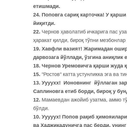
етишмади.
24. Поповга сариқ карточка! У қарш
йиқитди.
22.
Чернов ҳаволатиб ичкарига пас уза
ҳаракат қилди, бироқ тўпни мезбонлар
19. Хавфли вазият! Жаримадан ошир
дарвозага йўллади, ўзгина аниқлик
18. Чернов Уремовичга қарши жуда қ
15.
"Ростов" катта устунликка эга ва 
13. Уууухх! Ионовнинг йўллаган за
Саплиновга етиб борди, бироқ у б
12.
Мамаевдан ажойиб узатма, аммо тў
бўлди.
10. Ууууух! Попов рақиб ҳимояилари
ва Хаджикадуничга пас берди, унин