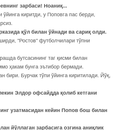
евнинг зарбаси! Ноаниқ...
ўйинга киритди, у Поповга пас берди,
арсиз.
рказида қўл билан ўйнади ва сариқ олди.
ширди, "Ростов" футболчилари тўпни
рашда бутсасининг таг қисми билан
ммо ҳакам бунга эътибор бермади.
н бири. Бурчак тўпи ўйинга киритилади. Йўқ,
лекин Элдор офсайдда қолиб кетгани
ннинг узатмасидан кейин Попов бош билан
лан йўллаган зарбасига озгина аниқлик