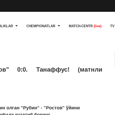
ILIKLAR
CHEMPIONATLAR
MATCH-CENTR
(live)
TV
ов" 0:0. Танаффус! (матнли
ин олган "Рубин" - "Ростов" ўйини
ифада кузатиб боринг