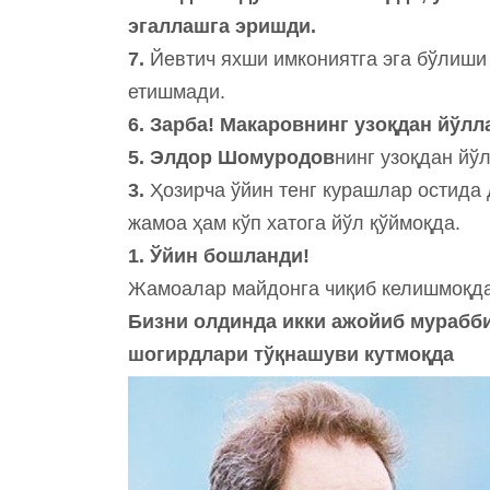
эгаллашга эришди.
7.
Йевтич яхши имкониятга эга бўлиши 
етишмади.
6. Зарба! Макаровнинг узоқдан йўлл
5. Элдор Шомуродов
нинг узоқдан йў
3.
Ҳозирча ўйин тенг курашлар остида 
жамоа ҳам кўп хатога йўл қўймоқда.
1. Ўйин бошланди!
Жамоалар майдонга чиқиб келишмоқд
Бизни олдинда икки ажойиб мурабб
шогирдлари тўқнашуви кутмоқда