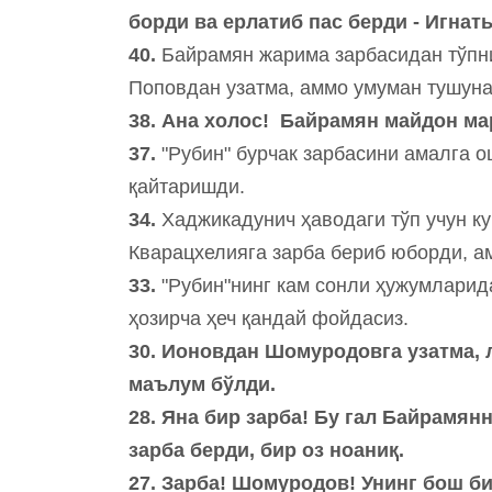
борди ва ерлатиб пас берди - Игнать
40.
Байрамян жарима зарбасидан тўпни 
Поповдан узатма, аммо умуман тушун
38. Ана холос! Байрамян майдон ма
37.
"Рубин" бурчак зарбасини амалга о
қайтаришди.
34.
Хаджикадунич ҳаводаги тўп учун ку
Кварацхелияга зарба бериб юборди, а
33.
"Рубин"нинг кам сонли ҳужумларида
ҳозирча ҳеч қандай фойдасиз.
30. Ионовдан Шомуродовга узатма, 
маълум бўлди.
28. Яна бир зарба! Бу гал Байрамя
зарба берди, бир оз ноаниқ.
27. Зарба! Шомуродов! Унинг бош би