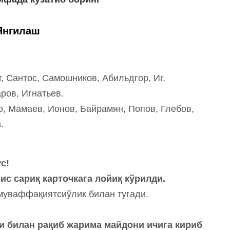
Янгилаш
 Сантос, Самошников, Абильдгор, Иг.
ров, Игнатьев.
, Мамаев, Ионов, Байрамян, Попов, Глебов,
в
.
ус!
ис сариқ карточкага лойиқ кўрилди.
муваффақиятсиўлик билан тугади.
ди билан рақиб жарима майдони ичига кириб