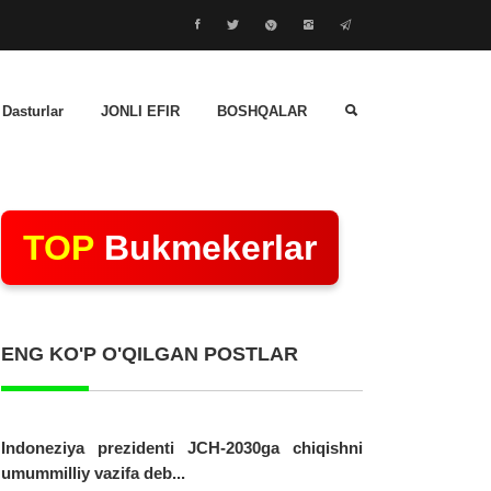
 Dasturlar
JONLI EFIR
BOSHQALAR
TOP
Bukmekerlar
ENG KO'P O'QILGAN POSTLAR
Indoneziya prezidenti JCH-2030ga chiqishni
umummilliy vazifa deb...