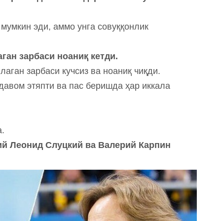
мумкин эди, аммо унга совуққонлик
аган зарбаси ноаниқ кетди.
ллаган зарбаси кучсиз ва ноаниқ чиқди.
давом этяпти ва пас беришда ҳар иккала
а.
ий Леонид Слуцкий ва Валерий Карпин