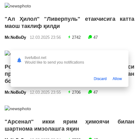
"Ал Ҳилол" "Ливерпуль" етакчисига катта
маош таклиф қилди
Mr.NoBoDy
12.03.2025 23:56
2742
47
livefutbol.net
Would like to send you notifications
Роналду Бразилия футбол конфедерацияси
президенти лавозимига номзодини қўйишдан
Discard
Allow
бош тортди
Mr.NoBoDy
12.03.2025 23:55
2706
47
"Арсенал" икки ярим ҳимоячи билан
шартнома имзолашга яқин