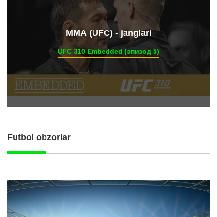
ММА (UFC) - janglari
UFC 310 Embedded (эпизод 5)
Futbol obzorlar