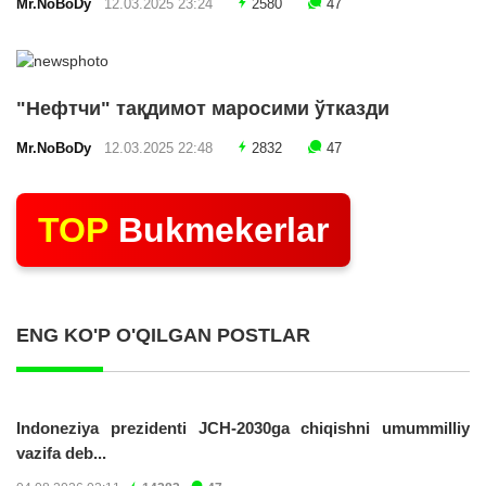
Mr.NoBoDy
12.03.2025 23:24
2580
47
"Нефтчи" тақдимот маросими ўтказди
Mr.NoBoDy
12.03.2025 22:48
2832
47
TOP
Bukmekerlar
ENG KO'P O'QILGAN POSTLAR
Indoneziya prezidenti JCH-2030ga chiqishni umummilliy
vazifa deb...