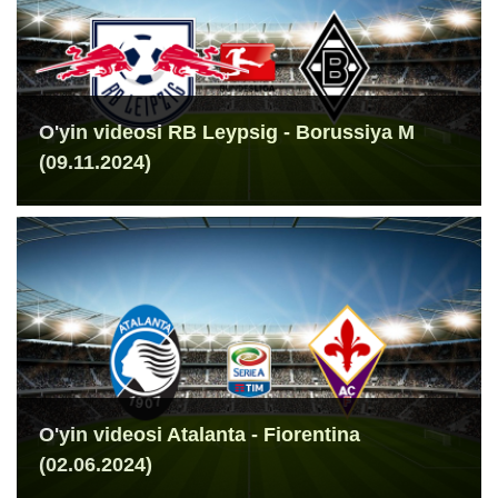
O'yin videosi RB Leypsig - Borussiya M
(09.11.2024)
O'yin videosi Atalanta - Fiorentina
(02.06.2024)