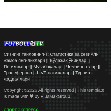
Сизнинг танловингиз: Статистика ва севимли
жамоа янгиликлари || Бўлажак ўйинлар ||
Янгиликлар || Мусобақалар || Чемпионатлар ||
Трансферлар || LIVE натижалар || Турнир
жадваллари
Copyright ©
2026 All rights reserved | This template
is made with
by
PlusMaxGroup
СПОРТ ЭКСПРЕСС