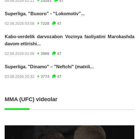
04.08.2026 02:11
14283
47
Superliga. “Buxoro” - “Lokomotiv”...
02.08.2026 03:08
7228
47
Kabo-verdelik darvozabon Vozinya faoliyatini Marokashda
davom ettirishi...
02.08.2026 01:08
3966
47
Superliga. "Dinamo" – "Neftchi" (matnli...
03.08.2026 20:32
3774
47
MMA (UFC) videolar