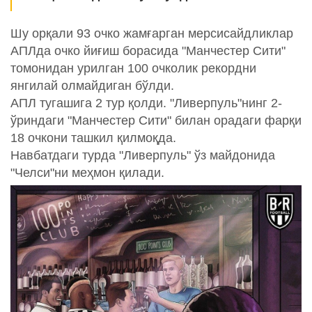
Шу орқали 93 очко жамғарган мерсисайдликлар
АПЛда очко йиғиш борасида "Манчестер Сити"
томонидан урилган 100 очколик рекордни
янгилай олмайдиган бўлди.
АПЛ тугашига 2 тур қолди. "Ливерпуль"нинг 2-
ўриндаги "Манчестер Сити" билан орадаги фарқи
18 очкони ташкил қилмоқда.
Навбатдаги турда "Ливерпуль" ўз майдонида
"Челси"ни меҳмон қилади.