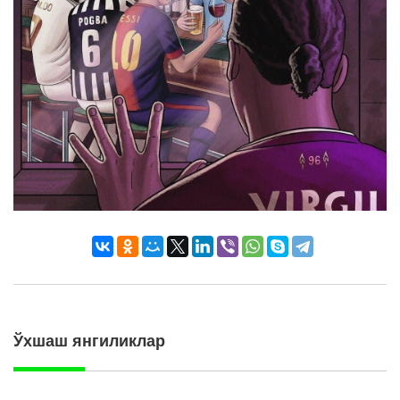
Ўхшаш янгиликлар