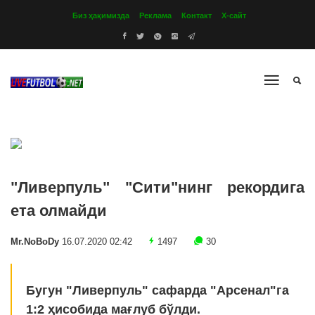
Биз ҳақимизда
Реклама
Контакт
Х-сайт
"Ливерпуль" "Сити"нинг рекордига
ета олмайди
Mr.NoBoDy
16.07.2020 02:42
1497
30
Бугун "Ливерпуль" сафарда "Арсенал"га
1:2 ҳисобида мағлуб бўлди.