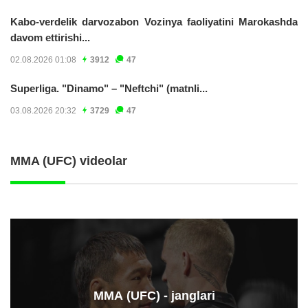
Kabo-verdelik darvozabon Vozinya faoliyatini Marokashda
davom ettirishi...
02.08.2026 01:08
3912
47
Superliga. "Dinamo" – "Neftchi" (matnli...
03.08.2026 20:32
3729
47
MMA (UFC) videolar
ММА (UFC) - janglari