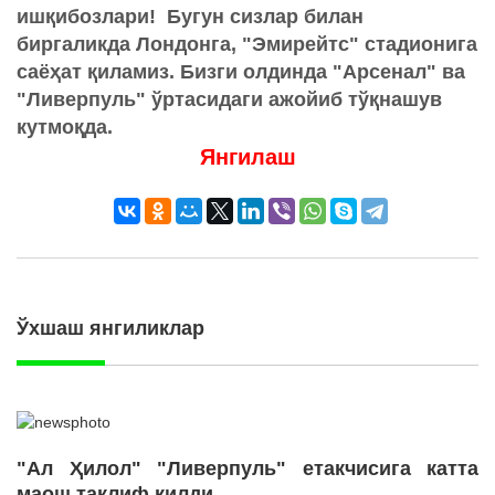
ишқибозлари! Бугун сизлар билан
биргаликда Лондонга, "Эмирейтс" стадионига
саёҳат қиламиз. Бизги олдинда "Арсенал" ва
"Ливерпуль" ўртасидаги ажойиб тўқнашув
кутмоқда.
Янгилаш
Ўхшаш янгиликлар
"Ал Ҳилол" "Ливерпуль" етакчисига катта
маош таклиф қилди