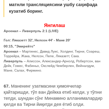
матнли трансляциясини ушбу саҳифада
кузатиб боринг.
Янгилаш
Арсенал – Ливерпуль 2:1 (LIVE)
Гол: Ляказетт 32', Нелсон 44' - Мане 20'
00:15, "Эмирейтс"
Арсенал
– Мартинес, Давид Луис, Холдинг, Тирни, Соареш,
Торрейра, Жака, Нелсон, Пепе, Ляказетт, Сака.
Ливерпуль
– Алиссон, Александер-Арнолд, Робертсон, ван
Дейк, Гомес, Фабиньо, Окслейд-Чемберлен, Вейналдум,
Мане, Салах, Фирмино.
67.
Маненинг узатмасини ҳимоячилар
қайтаришди, тўп ван Дейкка етиб келди, у тўпни
тепди, шундан сўнг Минамино алланималардир
қилди ва Тирни йиқитди дея ётиб олди.