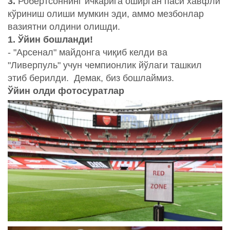
3.
Робертсоннинг ичкарига оширган паси хавфли
кўриниш олиши мумкин эди, аммо мезбонлар
вазиятни олдини олишди.
1. Ўйин бошланди!
- "Арсенал" майдонга чиқиб келди ва
"Ливерпуль" учун чемпионлик йўлаги ташкил
этиб берилди. Демак, биз бошлаймиз.
Ўйин олди фотосуратлар