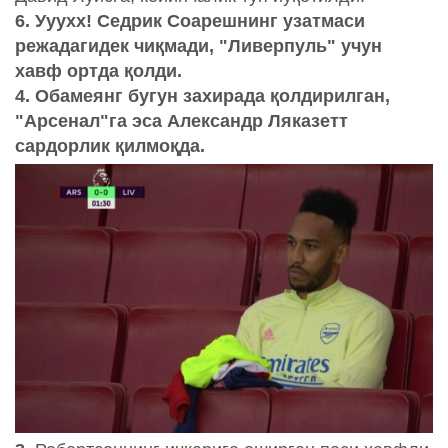
6. Ууухх! Седрик Соарешнинг узатмаси
режадагидек чиқмади, "Ливерпуль" учун
хавф ортда қолди.
4. Обамеянг бугун захирада қолдирилган,
"Арсенал"га эса Александр Ляказетт
сардорлик қилмоқда.