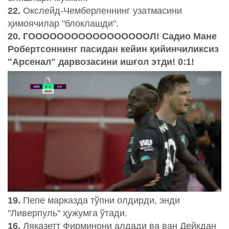
22.
Окслейд-Чемберленнинг узатмасини
ҳимоячилар "блоклашди".
20. ГОООООООООООООООООЛ! Садио Мане
Робертсоннинг пасидан кейин қийинчиликсиз
"Арсенал" дарвозасини ишғол этди! 0:1!
19.
Пепе марказда тўпни олдирди, энди
"Ливерпуль" ҳужумга ўтади.
16.
Ляказетт Фирминони алдади ва ван Дейкдан