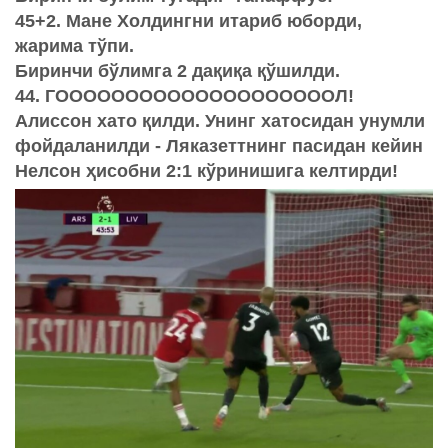
45+2. Мане Холдингни итариб юборди,
жарима тўпи.
Биринчи бўлимга 2 дақиқа қўшилди.
44. ГООООООООООООООООООООЛ!
Алиссон хато қилди. Унинг хатосидан унумли
фойдаланилди - Ляказеттнинг пасидан кейин
Нелсон ҳисобни 2:1 кўринишига келтирди!