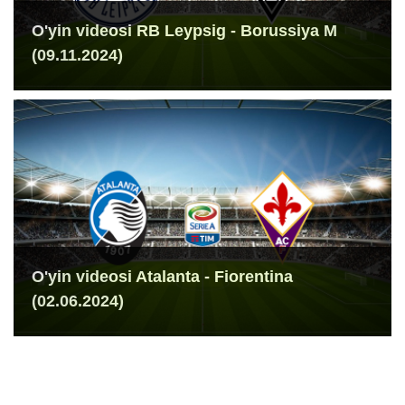
O'yin videosi RB Leypsig - Borussiya M
(09.11.2024)
O'yin videosi Atalanta - Fiorentina
(02.06.2024)