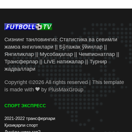
Сизнинг танловингиз: Статистика ва севимли
жамоа янгиликлари || Бўлажак ўйинлар ||
Янгиликлар || Мусобақалар || Чемпионатлар ||
Трансферлар || LIVE натижалар || Турнир
жадваллари
Copyright ©
2026 All rights reserved | This template
is made with
by
PlusMaxGroup
СПОРТ ЭКСПРЕСС
2021-2022 трансферлари
Қизиқарли спорт
Дунёда нима гап?