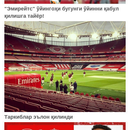
"Эмирейтс" ўйингоҳи бугунги ўйинни қабул
қилишга тайёр!
Таркиблар эълон қилинди