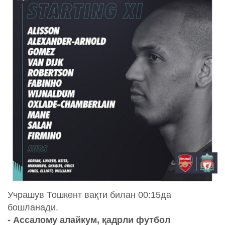
Учрашув Тошкент вақти билан 00:15да
бошланади.
- Ассалому алайкум, қадрли футбол