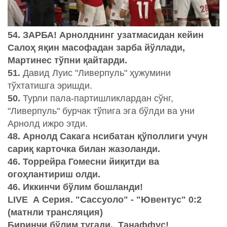
54. ЗАРБА! Арнолднинг узатмасидан кейин
Салоҳ яқин масофадан зарба йўллади,
Мартинес тўпни қайтарди.
51.
Давид Луис "Ливерпуль" ҳужумини
тўхтатишга эришди.
50.
Турли пала-партишликлардан сўнг,
"Ливерпуль" бурчак тўпига эга бўлди ва уни
Арнолд ижро этди.
48. Арнолд Сакага нсибатан қўполлиги учун
сариқ карточка билан жазоланди.
46. Торрейра Гомесни йиқитди ва
огоҳлантириш олди.
46. Иккинчи бўлим бошланди!
LIVE А Серия. "Сассуоло" - "Ювентус" 0:2
(матнли трансляция)
Биринчи бўлим тугади. Танаффус!