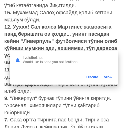
ўтиб кетаётганида йиқитилди.
15.
Муҳаммад Салоҳ офсайдд қолиб кетгани
маълум бўлди.
12. Ууххх! Сал қолса Мартинес жамоасига
панд беришига оз қолди... унинг пасидан
кейин "Ливерпуль" футболчиси тўпни олиб
қўйиши мумкин эди, яхшиямки, тўп дарвоза
устунига теккан ҳолда майдон ташқарисига
livefutbol.net
чиқиб кетди.
Would like to send you notifications
11.
Робертсон жарима зарбасидан тўпни
ҳаволатиб ичкарига оширди. Мартинес ўз
Discard
Allow
вақтида дарвозадан чиқиб келиб, тўпни қўлига
илиб олди.
9.
"Ливерпул" бурчак тўпини ўйинга киритди.
"Арсенал" ҳимоячилари тўпни қайтариб
юборишди.
7.
Сака ортга Тирнига пас берди, Тирни эса
Давид Луисга, кейинчалик тўп йўқотилди.