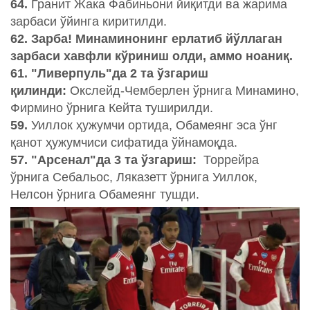
64.
Гранит Жака Фабиньони йиқитди ва жарима
зарбаси ўйинга киритилди.
62. Зарба! Минаминонинг ерлатиб йўллаган
зарбаси хавфли кўриниш олди, аммо ноаниқ.
61. "Ливерпуль"да 2 та ўзгариш
қилинди:
Окслейд-Чемберлен ўрнига Минамино,
Фирмино ўрнига Кейта туширилди.
59.
Уиллок ҳужумчи ортида, Обамеянг эса ўнг
қанот ҳужумчиси сифатида ўйнамоқда.
57. "Арсенал"да 3 та ўзгариш:
Торрейра
ўрнига Себальос, Ляказетт ўрнига Уиллок,
Нелсон ўрнига Обамеянг тушди.