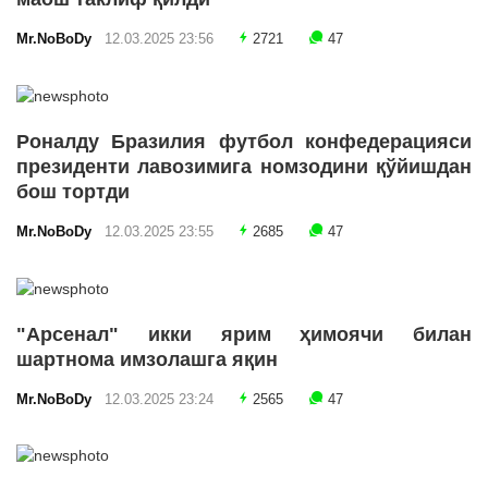
Mr.NoBoDy
12.03.2025 23:56
2721
47
Роналду Бразилия футбол конфедерацияси
президенти лавозимига номзодини қўйишдан
бош тортди
Mr.NoBoDy
12.03.2025 23:55
2685
47
"Арсенал" икки ярим ҳимоячи билан
шартнома имзолашга яқин
Mr.NoBoDy
12.03.2025 23:24
2565
47