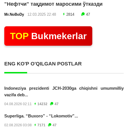
"Нефтчи" тақдимот маросими ўтказди
Mr.NoBoDy
12.03.2025 22:48
2814
47
TOP
Bukmekerlar
ENG KO'P O'QILGAN POSTLAR
Indoneziya prezidenti JCH-2030ga chiqishni umummilliy
vazifa deb...
04.08.2026 02:11
14232
47
Superliga. “Buxoro” - “Lokomotiv”...
02.08.2026 03:08
7171
47