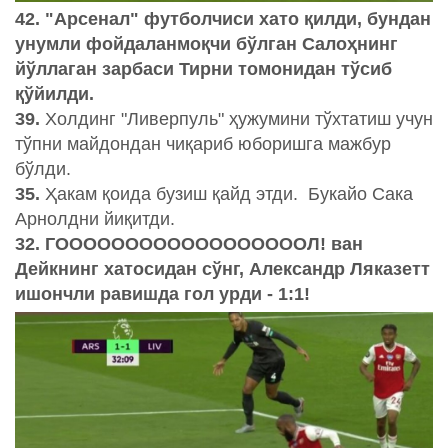
42. "Арсенал" футболчиси хато қилди, бундан
унумли фойдаланмоқчи бўлган Салоҳнинг
йўллаган зарбаси Тирни томонидан тўсиб
қўйилди.
39.
Холдинг "Ливерпуль" ҳужумини тўхтатиш учун
тўпни майдондан чиқариб юборишга мажбур
бўлди.
35.
Ҳакам қоида бузиш қайд этди. Букайо Сака
Арнолдни йиқитди.
32. ГООООООООООООООООООЛ! ван
Дейкнинг хатосидан сўнг, Александр Ляказетт
ишончли равишда гол урди - 1:1!