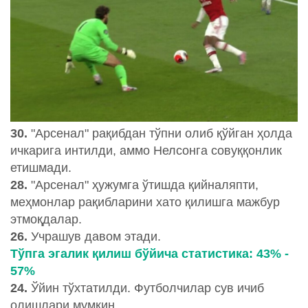
30.
"Арсенал" рақибдан тўпни олиб қўйган ҳолда
ичкарига интилди, аммо Нелсонга совуққонлик
етишмади.
28.
"Арсенал" ҳужумга ўтишда қийналяпти,
меҳмонлар рақибларини хато қилишга мажбур
этмоқдалар.
26.
Учрашув давом этади.
Тўпга эгалик қилиш бўйича статистика: 43% -
57%
24.
Ўйин тўхтатилди. Футболчилар сув ичиб
олишлари мумкин.