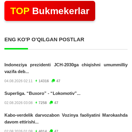
TOP
Bukmekerlar
ENG KO'P O'QILGAN POSTLAR
Indoneziya prezidenti JCH-2030ga chiqishni umummilliy
vazifa deb...
04.08.2026 02:11
14316
47
Superliga. “Buxoro” - “Lokomotiv”...
02.08.2026 03:08
7258
47
Kabo-verdelik darvozabon Vozinya faoliyatini Marokashda
davom ettirishi...
02.08.2026 01:08
4014
47