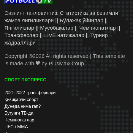
Сизнинг танловингиз: Статистика ва севимли
жамоа янгиликлари || Бўлажак ўйинлар ||
Янгиликлар || Мусобақалар || Чемпионатлар ||
Трансферлар || LIVE натижалар || Турнир
жадваллари
Copyright ©
2026 All rights reserved | This template
is made with
by
PlusMaxGroup
СПОРТ ЭКСПРЕСС
2021-2022 трансферлари
Қизиқарли спорт
Дунёда нима гап?
Бугунги ТВ-да
Чемпионатлар
UFC \ ММА