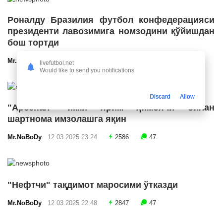
Роналду Бразилия футбол конфедерацияси
президенти лавозимига номзодини қўйишдан
бош тортди
Mr.NoBoDy
12.03.2025 23:55
2712
47
livefutbol.net
Would like to send you notifications
Discard
Allow
"Арсенал" икки ярим ҳимоячи билан
шартнома имзолашга яқин
Mr.NoBoDy
12.03.2025 23:24
2586
47
"Нефтчи" тақдимот маросими ўтказди
Mr.NoBoDy
12.03.2025 22:48
2847
47