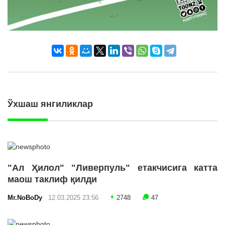
Ўхшаш янгиликлар
"Ал Ҳилол" "Ливерпуль" етакчисига катта
маош таклиф қилди
Mr.NoBoDy
12.03.2025 23:56
2748
47