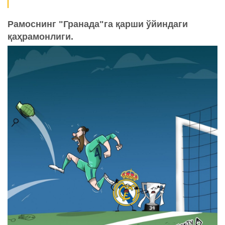
Рамоснинг "Гранада"га қарши ўйиндаги
қаҳрамонлиги.