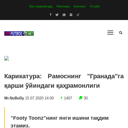
Биз ҳақимизда
Реклама
Контакт
Х-сайт
Карикатура: Рамоснинг "Гранада"га
қарши ўйиндаги қаҳрамонлиги
Mr.NoBoDy
15.07.2020 14:00
1407
30
"Footy Toonz"нинг янги ишини тақдим
этамиз.