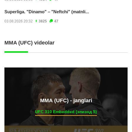
Superliga. "Dinamo" – "Neftchi" (matnli...
03.08.2026 20:32
3825
47
MMA (UFC) videolar
ММА (UFC) - janglari
UFC 310 Embedded (эпизод 5)