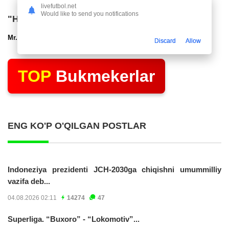
livefutbol.net
Would like to send you notifications
"Нефтчи" тақдимот маросими ўтказди
Mr.NoBoDy
12.03.2025 22:48
2832
47
Discard
Allow
TOP
Bukmekerlar
ENG KO'P O'QILGAN POSTLAR
Indoneziya prezidenti JCH-2030ga chiqishni umummilliy
vazifa deb...
04.08.2026 02:11
14274
47
Superliga. “Buxoro” - “Lokomotiv”...