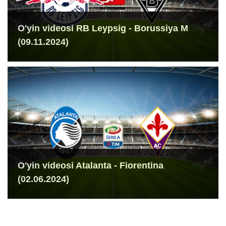
O'yin videosi RB Leypsig - Borussiya M
(09.11.2024)
O'yin videosi Atalanta - Fiorentina
(02.06.2024)