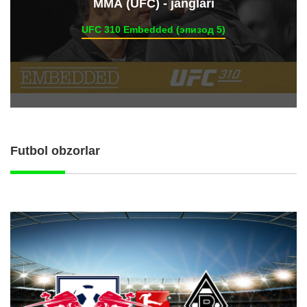
ММА (UFC) - janglari
UFC 310 Embedded (эпизод 5)
Futbol obzorlar