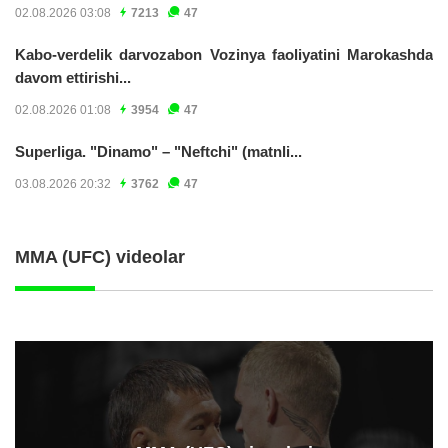
02.08.2026 03:08
7213
47
Kabo-verdelik darvozabon Vozinya faoliyatini Marokashda
davom ettirishi...
02.08.2026 01:08
3954
47
Superliga. "Dinamo" – "Neftchi" (matnli...
03.08.2026 20:32
3762
47
MMA (UFC) videolar