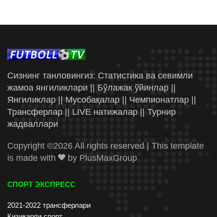
Сизнинг танловингиз: Статистика ва севимли
жамоа янгиликлари || Бўлажак ўйинлар ||
Янгиликлар || Мусобақалар || Чемпионатлар ||
Трансферлар || LIVE натижалар || Турнир
жадваллари
Copyright ©
2026 All rights reserved | This template
is made with
by
PlusMaxGroup
СПОРТ ЭКСПРЕСС
2021-2022 трансферлари
Қизиқарли спорт