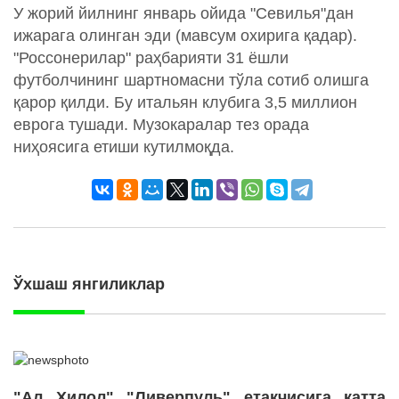
У жорий йилнинг январь ойида "Севилья"дан
ижарага олинган эди (мавсум охирига қадар).
"Россонерилар" раҳбарияти 31 ёшли
футболчининг шартномасни тўла сотиб олишга
қарор қилди. Бу итальян клубига 3,5 миллион
еврога тушади. Музокаралар тез орада
ниҳоясига етиши кутилмоқда.
Ўхшаш янгиликлар
"Ал Ҳилол" "Ливерпуль" етакчисига катта