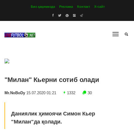
Биз ҳақимизда
Реклама
Контакт
Х-сайт
"Милан" Кьерни сотиб олади
Mr.NoBoDy
15.07.2020 01:21
1332
30
Даниялик ҳимоячи Симон Кьер
"Милан"да қолади.