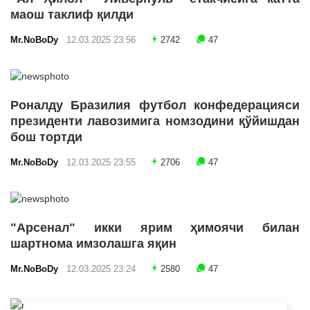
маош таклиф қилди
Mr.NoBoDy
12.03.2025 23:56
2742
47
Роналду Бразилия футбол конфедерацияси
президенти лавозимига номзодини қўйишдан
бош тортди
Mr.NoBoDy
12.03.2025 23:55
2706
47
"Арсенал" икки ярим ҳимоячи билан
шартнома имзолашга яқин
Mr.NoBoDy
12.03.2025 23:24
2580
47